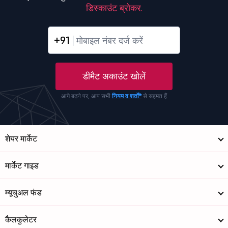
डिस्काउंट ब्रोकर.
+91
डीमैट अकाउंट खोलें
आगे बढ़ने पर, आप सभी
नियम व शर्तों*
से सहमत हैं
शेयर मार्केट
मार्केट गाइड
म्यूचुअल फंड
कैलकुलेटर