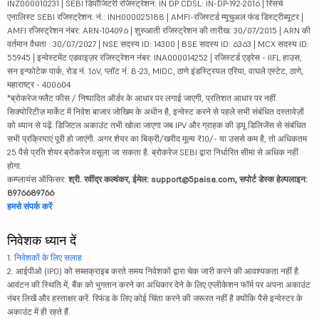
INZ000010231 | SEBI डिपॉजिटरी रजिस्ट्रेशन: IN DP CDSL: IN-DP-192-2016 | रिसर्च
एनालिस्ट SEBI रजिस्ट्रेशन. नं.: INH000025188 | AMFI-रजिस्टर्ड म्यूचुअल फंड डिस्ट्रीब्यूटर |
AMFI रजिस्ट्रेशन नंबर: ARN-104096 | शुरुआती रजिस्ट्रेशन की तारीख: 30/07/2015 | ARN की
वर्तमान वैधता : 30/07/2027 | NSE सदस्य ID: 14300 | BSE सदस्य ID: 6363 | MCX सदस्य ID:
55945 | इन्वेस्टमेंट एडवाइज़र रजिस्ट्रेशन नंबर: INA000014252 | रजिस्टर्ड एड्रेस - IIFL हाउस,
सन इन्फोटेक पार्क, रोड नं. 16V, प्लॉट नं. B-23, MIDC, ठाणे इंडस्ट्रियल एरिया, वाघले एस्टेट, ठाणे,
महाराष्ट्र - 400604
*ब्रोकरेज फ्लैट फीस / निष्पादित ऑर्डर के आधार पर लगाई जाएगी, प्रतिशत आधार पर नहीं.
सिक्योरिटीज़ मार्केट में निवेश बाजार जोखिम के अधीन है, इन्वेस्ट करने से पहले सभी संबंधित दस्तावेज़ों
को ध्यान से पढ़ें. डिजिटल अकाउंट तभी खोला जाएगा जब IPV और ग्राहक की ड्यू डिलिजेंस से संबंधित
सभी प्रक्रियाएं पूरी हो जाएंगी. अगर शेयर का बिक्री/खरीद मूल्य ₹10/- या उससे कम है, तो अधिकतम
25 पैसे प्रति शेयर ब्रोकरेज वसूला जा सकता है. ब्रोकरेज SEBI द्वारा निर्धारित सीमा से अधिक नहीं
होगा.
कम्प्लायंस ऑफिसर:
श्री. रवींद्र कल्वंकर, ईमेल: support@5paisa.com, सपोर्ट डेस्क हेल्पलाइन:
8976689766
हमसे संपर्क करें
निवेशक ध्यान दें
1.
निवेशकों के लिए सलाह
2. आईपीओ (IPO) को सब्सक्राइब करते समय निवेशकों द्वारा चेक जारी करने की आवश्यकता नहीं है.
आवंटन की स्थिति में, बैंक को भुगतान करने का अधिकार देने के लिए एप्लीकेशन फॉर्म पर अपना अकाउंट
नंबर लिखें और हस्ताक्षर करें. रिफंड के लिए कोई चिंता करने की जरूरत नहीं है क्योंकि पैसे इन्वेस्टर के
अकाउंट में ही रहते हैं.