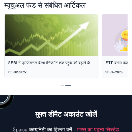
म्यूचुअल फंड से संबंधित आर्टिकल
ETF बनाम फंड ऑफ फंड: दो पैसिव विकल्प एक ही बात क्यों
AIF योजनाओं के लि
नहीं हैं
भारत के वैकल्पिक इ
30-07-2026
06-08-2026
मतलब है
मुफ्त डीमैट अकाउंट खोलें
5paisa कम्युनिटी का हिस्सा बनें -
भारत का पहला लिस्टेड