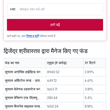
+91
आगे बढ़ें
आगे बढ़ने पर, आप
नियम व शर्तें
स्वीकार करते हैं
द्विजेंद्र श्रीवास्तव द्वारा मैनेज किए गए फंड
फंड का नाम
एयूएम (₹ करोड़)
1Y रिटर्न
3Y
सुन्दरम अग्रेसिव हाईब्रिड फन्ड - डायरेक्ट ( जि )
8940.52
2.89%
1
सुन्दरम अर्बिटरेज फन्ड - डायरेक्ट ( जि )
649.72
6.61%
7
सुन्दरम बेलेन्स्ड एडवान्टेज फन्ड - डायरेक्ट ( जि )
1663.71
3.81%
1
सुन्दरम बेन्किन्ग एन्ड पीएसयू फन्ड - डायरेक्ट ( जि )
280.44
5.4%
7
सुन्दरम बिजनेस साइकल फन्ड - डायरेक्ट ( जि )
1650.24
8.18%
-