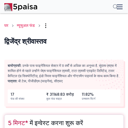
घर
म्यूचुअल फंड
द्विजेंद्र श्रीवास्तव
बायोग्राफी:
उनके पास फाइनेंशियल सेक्टर में 11 वर्षों से अधिक का अनुभव है. सुंदरम एमएफ में
शामिल होने से पहले उन्होंने जेएम फाइनेंशियल एएमसी, टाटा एएमसी प्राइवेट लिमिटेड, टावर
कैपिटल एंड सिक्योरिटीज़, इंडो स्विस फाइनेंशियल और गॉन्टरमैन पाइपर्स के साथ काम किया है.
पात्रता:
बी.टेक, पीजीडीएम (फाइनेंस), सीएफए
17
₹ 31168.83 करोड़
11.82%
फंड की संख्या
कुल फंड साइज़
उच्चतम रिटर्न
5 मिनट*
में इन्वेस्ट करना शुरू करें