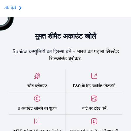
towards the education 
और देखें
मुफ्त डीमैट अकाउंट खोलें
5paisa कम्युनिटी का हिस्सा बनें -
भारत का पहला लिस्टेड
डिस्काउंट ब्रोकर.
फ्लैट ब्रोकरेज
F&O के लिए समर्पित प्लेटफॉर्म
0 अकाउंट खोलने का शुल्क
चार्ट पर ट्रेड करें
MTF सुविधा 4X तक का लीवरेज
म्यूचुअल फंड पर 0 ट्रांज़ैक्शन की