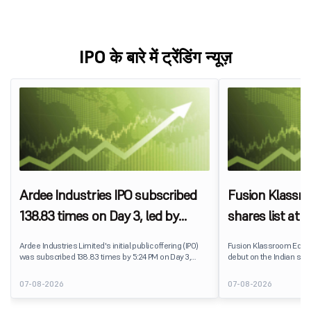
IPO के बारे में ट्रेंडिंग न्यूज़
Ardee Industries IPO subscribed
Fusion Klassr
138.83 times on Day 3, led by
shares list at
strong QIB and NII demand
IPO price on 
Ardee Industries Limited's initial public offering (IPO)
Fusion Klassroom Edut
was subscribed 138.83 times by 5:24 PM on Day 3,
debut on the Indian stoc
August 7, 2026. The public issue received bids for
stock listed at ₹170 per
7,80,88,05,383 shares against 5,62,46,366 shares
delivering a premium of 
07-08-2026
07-08-2026
available for subscription.
price of ₹159. The listin
investors, reflecting m