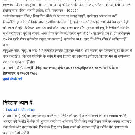
55945 | रजिस्टर्ड एड्रेस - IIFL हाउस, सन इन्फोटेक पार्क, रोड नं. 16V, प्लॉट नं. B-23, MIDC, ठाणे
इंडस्ट्रियल एरिया, वाघले एस्टेट, ठाणे, महाराष्ट्र - 400604
*ब्रोकरेज फ्लैट फीस / निष्पादित ऑर्डर के आधार पर लगाई जाएगी, प्रतिशत आधार पर नहीं.
सिक्योरिटीज़ मार्केट में निवेश बाजार जोखिम के अधीन है, इन्वेस्ट करने से पहले सभी संबंधित दस्तावेज़ों
को ध्यान से पढ़ें. डिजिटल अकाउंट तभी खोला जाएगा जब IPV और ग्राहक की ड्यू डिलिजेंस से संबंधित
सभी प्रक्रियाएं पूरी हो जाएंगी. अगर शेयर का बिक्री/खरीद मूल्य ₹10/- या उससे कम है, तो अधिकतम
25 पैसे प्रति शेयर ब्रोकरेज वसूला जा सकता है. ब्रोकरेज SEBI द्वारा निर्धारित सीमा से अधिक नहीं
होगा.
म्यूचुअल फंड, म्यूचुअल फंड-SIP एक्सचेंज ट्रेडेड प्रोडक्ट नहीं हैं, और सदस्य बस डिस्ट्रीब्यूटर के रूप में
काम कर रहे हैं. वितरण गतिविधि के संबंध में सभी विवादों का एक्सचेंज इन्वेस्टर निवारण मंच या मध्यस्थता
तंत्र तक एक्सेस नहीं होगा.
कम्प्लायंस ऑफिसर:
श्री. रविंद्र कलवणकर, ईमेल: support@5paisa.com, सपोर्ट डेस्क
हेल्पलाइन: 8976689766
हमसे संपर्क करें
निवेशक ध्यान दें
1.
निवेशकों के लिए सलाह
2. आईपीओ (IPO) को सब्सक्राइब करते समय निवेशकों द्वारा चेक जारी करने की आवश्यकता नहीं है.
आवंटन की स्थिति में, बैंक को भुगतान करने का अधिकार देने के लिए एप्लीकेशन फॉर्म पर अपना अकाउंट
नंबर लिखें और हस्ताक्षर करें. रिफंड के लिए कोई चिंता करने की जरूरत नहीं है क्योंकि पैसे इन्वेस्टर के
अकाउंट में ही रहते हैं.