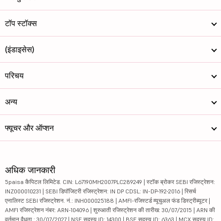
टॉप स्टॉक्स
(इंडाइसेस)
परिचय
अन्य
फ्यूचर और ऑप्शन
अधिक जानकारी
5paisa कैपिटल लिमिटेड. CIN: L67190MH2007PLC289249 | स्टॉक ब्रोकर SEBI रजिस्ट्रेशन:
INZ000010231 | SEBI डिपॉजिटरी रजिस्ट्रेशन: IN DP CDSL: IN-DP-192-2016 | रिसर्च
एनालिस्ट SEBI रजिस्ट्रेशन. नं.: INH000025188 | AMFI-रजिस्टर्ड म्यूचुअल फंड डिस्ट्रीब्यूटर |
AMFI रजिस्ट्रेशन नंबर: ARN-104096 | शुरुआती रजिस्ट्रेशन की तारीख: 30/07/2015 | ARN की
वर्तमान वैधता : 30/07/2027 | NSE सदस्य ID: 14300 | BSE सदस्य ID: 6363 | MCX सदस्य ID: