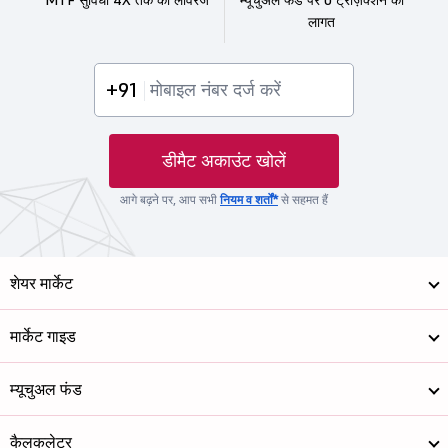
लागत
+91
डीमैट अकाउंट खोलें
आगे बढ़ने पर, आप सभी
नियम व शर्तों*
से सहमत हैं
शेयर मार्केट
मार्केट गाइड
म्यूचुअल फंड
कैलकुलेटर