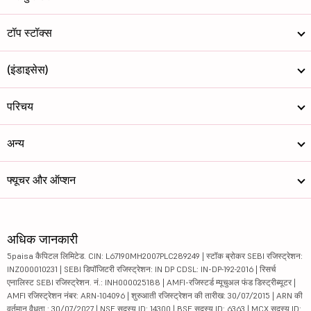
टॉप स्टॉक्स
(इंडाइसेस)
परिचय
अन्य
फ्यूचर और ऑप्शन
अधिक जानकारी
5paisa कैपिटल लिमिटेड. CIN: L67190MH2007PLC289249 | स्टॉक ब्रोकर SEBI रजिस्ट्रेशन:
INZ000010231 | SEBI डिपॉजिटरी रजिस्ट्रेशन: IN DP CDSL: IN-DP-192-2016 | रिसर्च
एनालिस्ट SEBI रजिस्ट्रेशन. नं.: INH000025188 | AMFI-रजिस्टर्ड म्यूचुअल फंड डिस्ट्रीब्यूटर |
AMFI रजिस्ट्रेशन नंबर: ARN-104096 | शुरुआती रजिस्ट्रेशन की तारीख: 30/07/2015 | ARN की
वर्तमान वैधता : 30/07/2027 | NSE सदस्य ID: 14300 | BSE सदस्य ID: 6363 | MCX सदस्य ID: