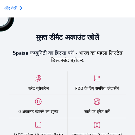
Oneindig Technologies l
SME IPO, comprising an e
और देखें
shares.
मुफ्त डीमैट अकाउंट खोलें
5paisa कम्युनिटी का हिस्सा बनें -
भारत का पहला लिस्टेड
डिस्काउंट ब्रोकर.
फ्लैट ब्रोकरेज
F&O के लिए समर्पित प्लेटफॉर्म
0 अकाउंट खोलने का शुल्क
चार्ट पर ट्रेड करें
MTF सुविधा 4X तक का लीवरेज
म्यूचुअल फंड पर 0 ट्रांज़ैक्शन की