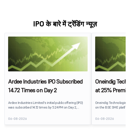
IPO के बारे में ट्रेंडिंग न्यूज़
Ardee Industries IPO Subscribed
Oneindig Techn
14.72 Times on Day 2
at 25% Premi
Ardee Industries Limited's initial public offering (IPO)
Oneindig Technologies 
was subscribed 14.72 times by 5:24 PM on Day 2,
on the BSE SME platform
August 7, 2026. The public issue received bids for
The stock listed at ₹120
82,78,20,099 shares against 5,62,46,366 shares
price of ₹96, reflecting 
06-08-2026
06-08-2026
available for subscription.
despite the IPO receivin
subscription. Oneindig T