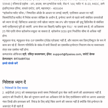
55945 | रजिस्टर्ड एड्रेस - IIFL हाउस, सन इन्फोटेक पार्क, रोड नं. 16V, प्लॉट नं. B-23, MIDC, ठाणे
इंडस्ट्रियल एरिया, वाघले एस्टेट, ठाणे, महाराष्ट्र - 400604
*ब्रोकरेज फ्लैट फीस / निष्पादित ऑर्डर के आधार पर लगाई जाएगी, प्रतिशत आधार पर नहीं.
सिक्योरिटीज़ मार्केट में निवेश बाजार जोखिम के अधीन है, इन्वेस्ट करने से पहले सभी संबंधित दस्तावेज़ों
को ध्यान से पढ़ें. डिजिटल अकाउंट तभी खोला जाएगा जब IPV और ग्राहक की ड्यू डिलिजेंस से संबंधित
सभी प्रक्रियाएं पूरी हो जाएंगी. अगर शेयर का बिक्री/खरीद मूल्य ₹10/- या उससे कम है, तो अधिकतम
25 पैसे प्रति शेयर ब्रोकरेज वसूला जा सकता है. ब्रोकरेज SEBI द्वारा निर्धारित सीमा से अधिक नहीं
होगा.
म्यूचुअल फंड, म्यूचुअल फंड-SIP एक्सचेंज ट्रेडेड प्रोडक्ट नहीं हैं, और सदस्य बस डिस्ट्रीब्यूटर के रूप में
काम कर रहे हैं. वितरण गतिविधि के संबंध में सभी विवादों का एक्सचेंज इन्वेस्टर निवारण मंच या मध्यस्थता
तंत्र तक एक्सेस नहीं होगा.
कम्प्लायंस ऑफिसर:
श्री. रविंद्र कलवणकर, ईमेल: support@5paisa.com, सपोर्ट डेस्क
हेल्पलाइन: 8976689766
हमसे संपर्क करें
निवेशक ध्यान दें
1.
निवेशकों के लिए सलाह
2. आईपीओ (IPO) को सब्सक्राइब करते समय निवेशकों द्वारा चेक जारी करने की आवश्यकता नहीं है.
आवंटन की स्थिति में, बैंक को भुगतान करने का अधिकार देने के लिए एप्लीकेशन फॉर्म पर अपना अकाउंट
नंबर लिखें और हस्ताक्षर करें. रिफंड के लिए कोई चिंता करने की जरूरत नहीं है क्योंकि पैसे इन्वेस्टर के
अकाउंट में ही रहते हैं.