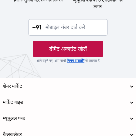
लागत
+91
डीमैट अकाउंट खोलें
आगे बढ़ने पर, आप सभी
नियम व शर्तों*
से सहमत हैं
शेयर मार्केट
मार्केट गाइड
म्यूचुअल फंड
कैलकुलेटर