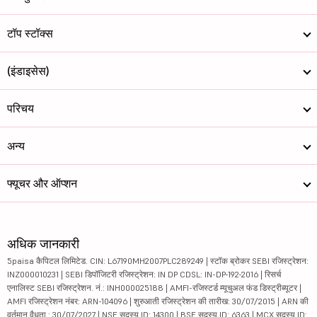
टॉप स्टॉक्स
(इंडाइसेस)
परिचय
अन्य
फ्यूचर और ऑप्शन
अधिक जानकारी
5paisa कैपिटल लिमिटेड. CIN: L67190MH2007PLC289249 | स्टॉक ब्रोकर SEBI रजिस्ट्रेशन:
INZ000010231 | SEBI डिपॉजिटरी रजिस्ट्रेशन: IN DP CDSL: IN-DP-192-2016 | रिसर्च
एनालिस्ट SEBI रजिस्ट्रेशन. नं.: INH000025188 | AMFI-रजिस्टर्ड म्यूचुअल फंड डिस्ट्रीब्यूटर |
AMFI रजिस्ट्रेशन नंबर: ARN-104096 | शुरुआती रजिस्ट्रेशन की तारीख: 30/07/2015 | ARN की
वर्तमान वैधता : 30/07/2027 | NSE सदस्य ID: 14300 | BSE सदस्य ID: 6363 | MCX सदस्य ID: