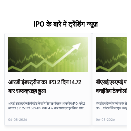
IPO के बारे में ट्रेंडिंग न्यूज़
आरडी इंडस्ट्रीज का IPO 2 दिन 14.72
बीएसई एसएमई पर 
बार सब्सक्राइब हुआ
वनइंडिग टेक्नोलॉज
आरडी इंडस्ट्रीज लिमिटेड के इनिशियल पब्लिक ऑफरिंग (IPO) को 2
वनइंडिग टेक्नोलॉजीज के शेयरो
अगस्त 7, 2026 को 5:24 PM तक 14.72 बार सब्सक्राइब किया गया था.
SME प्लेटफॉर्म पर एक मजबूत 
पब्लिक इश्यू को सब्सक्रिप्शन के लिए उपलब्ध 5,62,46,366 शेयरों पर
₹96 की इश्यू प्राइस पर 25% प्
82,78,20,099 शेयरों के लिए बिड प्राप्त हुई.
ओवरऑल सब्सक्रिप्शन प्राप्त होन
06-08-2026
06-08-2026
को दर्शाता है. वनइंडिग टेक्नो
वनइंडिग टेक्नोलॉजीज ने ₹27