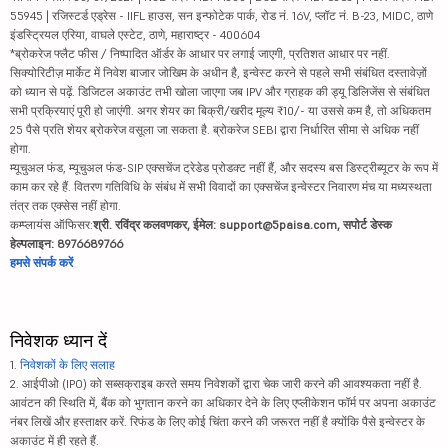
55945 | रजिस्टर्ड एड्रेस - IIFL हाउस, सन इन्फोटेक पार्क, रोड नं. 16V, प्लॉट नं. B-23, MIDC, ठाणे
इंडस्ट्रियल एरिया, वाघले एस्टेट, ठाणे, महाराष्ट्र - 400604
*ब्रोकरेज फ्लैट फीस / निष्पादित ऑर्डर के आधार पर लगाई जाएगी, प्रतिशत आधार पर नहीं.
सिक्योरिटीज़ मार्केट में निवेश बाजार जोखिम के अधीन है, इन्वेस्ट करने से पहले सभी संबंधित दस्तावेज़ों
को ध्यान से पढ़ें. डिजिटल अकाउंट तभी खोला जाएगा जब IPV और ग्राहक की ड्यू डिलिजेंस से संबंधित
सभी प्रक्रियाएं पूरी हो जाएंगी. अगर शेयर का बिक्री/खरीद मूल्य ₹10/- या उससे कम है, तो अधिकतम
25 पैसे प्रति शेयर ब्रोकरेज वसूला जा सकता है. ब्रोकरेज SEBI द्वारा निर्धारित सीमा से अधिक नहीं
होगा.
म्यूचुअल फंड, म्यूचुअल फंड-SIP एक्सचेंज ट्रेडेड प्रोडक्ट नहीं हैं, और सदस्य बस डिस्ट्रीब्यूटर के रूप में
काम कर रहे हैं. वितरण गतिविधि के संबंध में सभी विवादों का एक्सचेंज इन्वेस्टर निवारण मंच या मध्यस्थता
तंत्र तक एक्सेस नहीं होगा.
कम्प्लायंस ऑफिसर:
श्री. रविंद्र कलवणकर, ईमेल: support@5paisa.com, सपोर्ट डेस्क
हेल्पलाइन: 8976689766
हमसे संपर्क करें
निवेशक ध्यान दें
1.
निवेशकों के लिए सलाह
2. आईपीओ (IPO) को सब्सक्राइब करते समय निवेशकों द्वारा चेक जारी करने की आवश्यकता नहीं है.
आवंटन की स्थिति में, बैंक को भुगतान करने का अधिकार देने के लिए एप्लीकेशन फॉर्म पर अपना अकाउंट
नंबर लिखें और हस्ताक्षर करें. रिफंड के लिए कोई चिंता करने की जरूरत नहीं है क्योंकि पैसे इन्वेस्टर के
अकाउंट में ही रहते हैं.