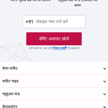
लागत
+91
डीमैट अकाउंट खोलें
आगे बढ़ने पर, आप सभी
नियम व शर्तों*
से सहमत हैं
शेयर मार्केट
मार्केट गाइड
म्यूचुअल फंड
कैलकुलेटर