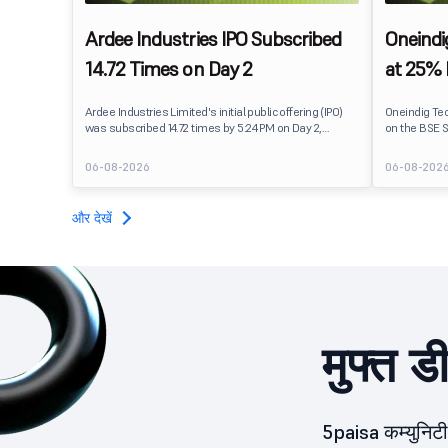
Ardee Industries IPO Subscribed
Oneindi
14.72 Times on Day 2
at 25%
Ardee Industries Limited's initial public offering (IPO)
Oneindig Te
was subscribed 14.72 times by 5:24 PM on Day 2,
on the BSE S
August 7, 2026. The public issue received bids for
The stock li
82,78,20,099 shares against 5,62,46,366 shares
price of ₹96,
06-08-2026
06-08-202
available for subscription.
despite the 
subscription
Oneindig Tec
और देखें
SME IPO, com
shares.
मुफ्त ड
5paisa कम्युनिटी 