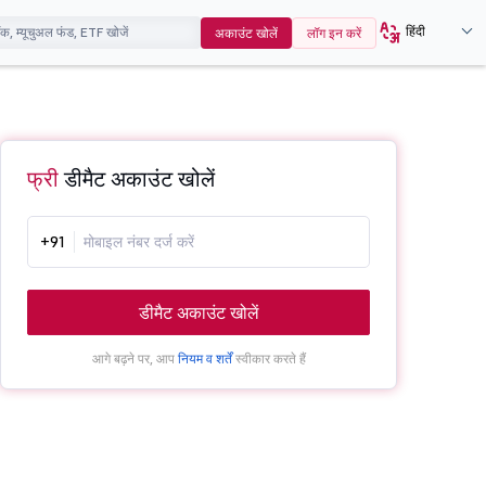
हिंदी
अकाउंट खोलें
लॉग इन करें
फ्री
डीमैट अकाउंट खोलें
+91
डीमैट अकाउंट खोलें
आगे बढ़ने पर, आप
नियम व शर्तें
स्वीकार करते हैं