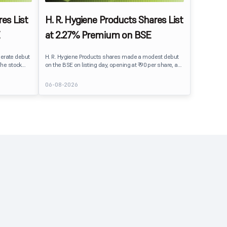
es List
H. R. Hygiene Products Shares List
at 2.27% Premium on BSE
erate debut
H. R. Hygiene Products shares made a modest debut
The stock
on the BSE on listing day, opening at ₹90 per share, a
BSE,
2.27% premium over its IPO issue price of ₹88. The
its IPO issue
stock traded close to its listing price at ₹89.99, reflecting
06-08-2026
ains to IPO
steady investor interest following a moderately
ment
subscribed public issue.
issue.