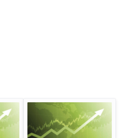
इन्फोसिस लिमिटेड डिविडेंड
तेल और प्राकृतिक गैस 
लाभांश