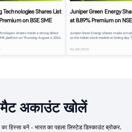
g Technologies Shares List
Juniper Green Energy Shar
 Premium on BSE SME
at 8.89% Premium on NSE
chnologies shares made a strong debut
Juniper Green Energy shares made a mod
ME platform on Thursday, August 6, 2026.
on the Indian stock market on listing day. 
sted at ₹120, a 25% premium over its issue
listed at ₹245 on the NSE and ₹242 on the 
 reflecting positive investor sentiment
delivering a premium of nearly 8.89% over 
6
06-08-2026
IPO receiving a modest overall
price of ₹225. The listing offered modest g
. Oneindig Technologies IPO Listing Details
investors, reflecting steady market senti
hnologies launched its ₹27.65 crore BSE
following a reasonably subscribed public 
prising an entirely fresh issue of equity
ीमैट अकाउंट खोलें
का हिस्सा बनें -
भारत का पहला लिस्टेड डिस्काउंट ब्रोकर.