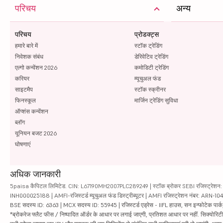
परिचय
अन्य
परिचय
प्रोडक्ट्स
हमारे बारे में
स्टॉक ट्रेडिंग
निवेशक संबंध
डेरिवेटिव ट्रेडिंग
एल्गो कन्वेंशन 2026
कमोडिटी ट्रेडिंग
करियर
म्यूचुअल फंड
साइटमैप
स्टॉक स्क्रीनर
फिनस्कूल
मार्जिन ट्रेडिंग सुविधा
ऑप्शंस कन्वेंशन
ब्लॉग
यूनियन बजट 2026
घोषणाएं
अधिक जानकारी
5paisa कैपिटल लिमिटेड. CIN: L67190MH2007PLC289249 | स्टॉक ब्रोकर SEBI रजिस्ट्रेशन: INZ
INH000025188 | AMFI-रजिस्टर्ड म्यूचुअल फंड डिस्ट्रीब्यूटर | AMFI रजिस्ट्रेशन नंबर: ARN-1
BSE सदस्य ID: 6363 | MCX सदस्य ID: 55945 | रजिस्टर्ड एड्रेस - IIFL हाउस, सन इन्फोटेक पार्क, रो
*ब्रोकरेज फ्लैट फीस / निष्पादित ऑर्डर के आधार पर लगाई जाएगी, प्रतिशत आधार पर नहीं. सिक्योरिटीज़ म