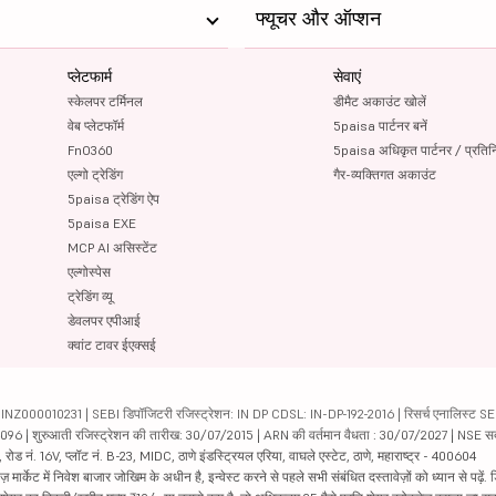
फ्यूचर और ऑप्शन
प्लेटफार्म
सेवाएं
स्केलपर टर्मिनल
डीमैट अकाउंट खोलें
वेब प्लेटफॉर्म
5paisa पार्टनर बनें
FnO360
5paisa अधिकृत पार्टनर / प्रतिन
एल्गो ट्रेडिंग
गैर-व्यक्तिगत अकाउंट
5paisa ट्रेडिंग ऐप
5paisa EXE
MCP AI असिस्टेंट
एल्गोस्पेस
ट्रेडिंग व्यू
डेवलपर एपीआई
क्वांट टावर ईएक्सई
000010231 | SEBI डिपॉजिटरी रजिस्ट्रेशन: IN DP CDSL: IN-DP-192-2016 | रिसर्च एनालिस्ट SEBI 
04096 | शुरुआती रजिस्ट्रेशन की तारीख: 30/07/2015 | ARN की वर्तमान वैधता : 30/07/2027 | NSE स
ड नं. 16V, प्लॉट नं. B-23, MIDC, ठाणे इंडस्ट्रियल एरिया, वाघले एस्टेट, ठाणे, महाराष्ट्र - 400604
ार्केट में निवेश बाजार जोखिम के अधीन है, इन्वेस्ट करने से पहले सभी संबंधित दस्तावेज़ों को ध्यान से पढ़े