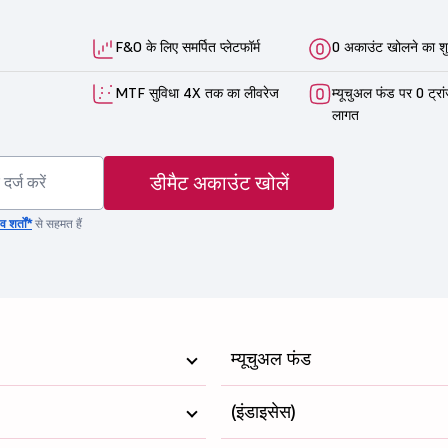
F&O के लिए समर्पित प्लेटफॉर्म
0 अकाउंट खोलने का शु
MTF सुविधा 4X तक का लीवरेज
म्यूचुअल फंड पर 0 ट्रा
लागत
डीमैट अकाउंट खोलें
 शर्तों*
से सहमत हैं
म्यूचुअल फंड
(इंडाइसेस)