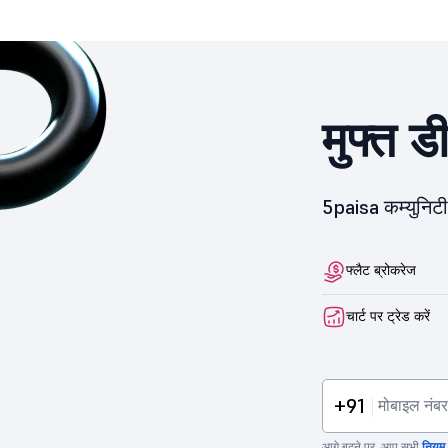
मुफ्त ड
5paisa कम्युनिटी 
फ्लैट ब्रोकरेज
चार्ट पर ट्रेड करें
+91
आगे बढ़ने पर, आप सभी
नियम व