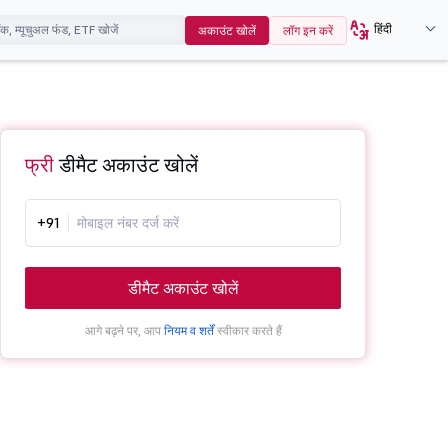
हिंदी
अकाउंट खोलें
लॉग इन करें
फ्री
डीमैट अकाउंट खोलें
+91
डीमैट अकाउंट खोलें
आगे बढ़ने पर, आप
नियम व शर्तें
स्वीकार करते हैं