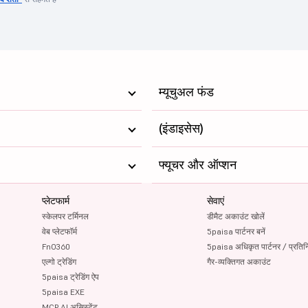
म्यूचुअल फंड
(इंडाइसेस)
फ्यूचर और ऑप्शन
प्लेटफार्म
सेवाएं
स्केलपर टर्मिनल
डीमैट अकाउंट खोलें
वेब प्लेटफॉर्म
5paisa पार्टनर बनें
FnO360
5paisa अधिकृत पार्टनर / प्रतिन
एल्गो ट्रेडिंग
गैर-व्यक्तिगत अकाउंट
5paisa ट्रेडिंग ऐप
5paisa EXE
MCP AI असिस्टेंट