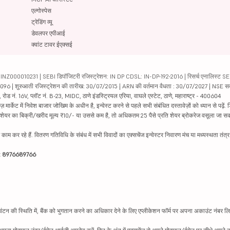
एल्गोस्पेस
ट्रेडिंग व्यू
डेवलपर एपीआई
क्वांट टावर ईएक्सई
000010231 | SEBI डिपॉजिटरी रजिस्ट्रेशन: IN DP CDSL: IN-DP-192-2016 | रिसर्च एनालिस्ट SEBI 
04096 | शुरुआती रजिस्ट्रेशन की तारीख: 30/07/2015 | ARN की वर्तमान वैधता : 30/07/2027 | NSE स
ड नं. 16V, प्लॉट नं. B-23, MIDC, ठाणे इंडस्ट्रियल एरिया, वाघले एस्टेट, ठाणे, महाराष्ट्र - 400604
ार्केट में निवेश बाजार जोखिम के अधीन है, इन्वेस्ट करने से पहले सभी संबंधित दस्तावेज़ों को ध्यान से पढ़े
र शेयर का बिक्री/खरीद मूल्य ₹10/- या उससे कम है, तो अधिकतम 25 पैसे प्रति शेयर ब्रोकरेज वसूला जा सक
ें काम कर रहे हैं. वितरण गतिविधि के संबंध में सभी विवादों का एक्सचेंज इन्वेस्टर निवारण मंच या मध्यस्थता तंत
इन: 8976689766
न की स्थिति में, बैंक को भुगतान करने का अधिकार देने के लिए एप्लीकेशन फॉर्म पर अपना अकाउंट नंबर लिख