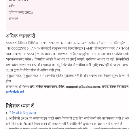
ब्लॉग
यूनियन बजट 2026
घोषणाएं
अधिक जानकारी
5paisa कैपिटल लिमिटेड. CIN: L67190MH2007PLC289249 | स्टॉक ब्रोकर SEBI रजिस्ट्रेशन: INZ
INH000025188 | AMFI-रजिस्टर्ड म्यूचुअल फंड डिस्ट्रीब्यूटर | AMFI रजिस्ट्रेशन नंबर: ARN-1
BSE सदस्य ID: 6363 | MCX सदस्य ID: 55945 | रजिस्टर्ड एड्रेस - IIFL हाउस, सन इन्फोटेक पार्क, रो
*ब्रोकरेज फ्लैट फीस / निष्पादित ऑर्डर के आधार पर लगाई जाएगी, प्रतिशत आधार पर नहीं. सिक्योरिटीज़ म
तभी खोला जाएगा जब IPV और ग्राहक की ड्यू डिलिजेंस से संबंधित सभी प्रक्रियाएं पूरी हो जाएंगी. अग
SEBI द्वारा निर्धारित सीमा से अधिक नहीं होगा.
म्यूचुअल फंड, म्यूचुअल फंड-SIP एक्सचेंज ट्रेडेड प्रोडक्ट नहीं हैं, और सदस्य बस डिस्ट्रीब्यूटर के रूप म
होगा.
कम्प्लायंस ऑफिसर:
श्री. रविंद्र कलवणकर, ईमेल: support@5paisa.com, सपोर्ट डेस्क हेल्पला
हमसे संपर्क करें
निवेशक ध्यान दें
1.
निवेशकों के लिए सलाह
2. आईपीओ (IPO) को सब्सक्राइब करते समय निवेशकों द्वारा चेक जारी करने की आवश्यकता नहीं है. आवंट
करें. रिफंड के लिए कोई चिंता करने की जरूरत नहीं है क्योंकि पैसे इन्वेस्टर के अकाउंट में ही रहते हैं.