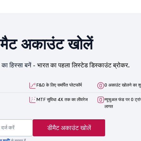
ीमैट अकाउंट खोलें
का हिस्सा बनें -
भारत का पहला लिस्टेड डिस्काउंट ब्रोकर.
F&O के लिए समर्पित प्लेटफॉर्म
0 अकाउंट खोलने का शु
MTF सुविधा 4X तक का लीवरेज
म्यूचुअल फंड पर 0 ट्रा
लागत
डीमैट अकाउंट खोलें
 शर्तों*
से सहमत हैं