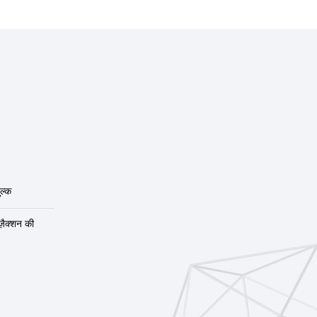
ल्क
ंज़ैक्शन की