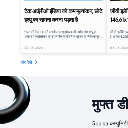
टेक आईपीओ इंडिया को कम मूल्यांकन, छोटे
जीवी इले
इश्यू का सामना करना पड़ता है
146.61x क
सेगमेंट म
भारत की टेक IPO की अगली लहर मूल्यांकन की उम्मीद और इश्यू के
जी.वी. इलेक्ट्
आकार में कटौती कर रही है, क्योंकि सार्वजनिक-बाजार के निवेशक मूल्य
3 अगस्त 4, 20
निर्धारण और लाभ पर दबाव डाल रहे हैं. बाज़ार तक पहुंचने से पहले भारत
था. पब्लिक इश्य
की आगामी तकनीकी सूची की फसल का पुनर्मूल्यांकन किया जा रहा है.
30.52 करोड़ शेयरो
05-08-2026
04-08-202
और देखें
मुफ्त ड
5paisa कम्युनिटी 