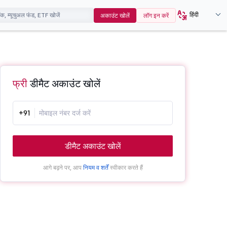
हिंदी
अकाउंट खोलें
लॉग इन करें
फ्री
डीमैट अकाउंट खोलें
+91
डीमैट अकाउंट खोलें
आगे बढ़ने पर, आप
नियम व शर्तें
स्वीकार करते हैं