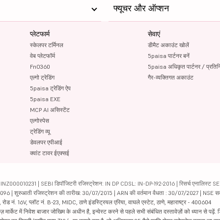
फ्यूचर और ऑप्शन
प्लेटफार्म
सेवाएं
स्केलपर टर्मिनल
डीमैट अकाउंट खोलें
वेब प्लेटफॉर्म
5paisa पार्टनर बनें
FnO360
5paisa अधिकृत पार्टनर / प्रतिन
एल्गो ट्रेडिंग
गैर-व्यक्तिगत अकाउंट
5paisa ट्रेडिंग ऐप
5paisa EXE
MCP AI असिस्टेंट
एल्गोस्पेस
ट्रेडिंग व्यू
डेवलपर एपीआई
क्वांट टावर ईएक्सई
000010231 | SEBI डिपॉजिटरी रजिस्ट्रेशन: IN DP CDSL: IN-DP-192-2016 | रिसर्च एनालिस्ट SEBI 
04096 | शुरुआती रजिस्ट्रेशन की तारीख: 30/07/2015 | ARN की वर्तमान वैधता : 30/07/2027 | NSE स
ड नं. 16V, प्लॉट नं. B-23, MIDC, ठाणे इंडस्ट्रियल एरिया, वाघले एस्टेट, ठाणे, महाराष्ट्र - 400604
ार्केट में निवेश बाजार जोखिम के अधीन है, इन्वेस्ट करने से पहले सभी संबंधित दस्तावेज़ों को ध्यान से पढ़े