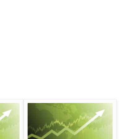
इन्फोसिस लिमिटेड डिविडेंड
तेल और प्राकृतिक गैस 
लाभांश