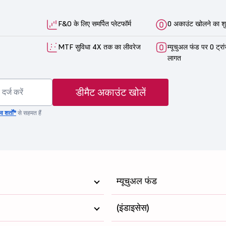
F&O के लिए समर्पित प्लेटफॉर्म
0 अकाउंट खोलने का शु
MTF सुविधा 4X तक का लीवरेज
म्यूचुअल फंड पर 0 ट्रा
लागत
डीमैट अकाउंट खोलें
 शर्तों*
से सहमत हैं
म्यूचुअल फंड
(इंडाइसेस)