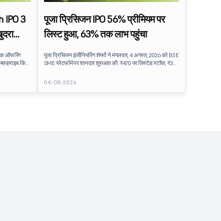
 IPO 3
पूजा प्रिसिजन IPO 56% प्रीमियम पर
ुदरा
लिस्ट हुआ, 63% तक लाभ पहुंचा
लिक ऑफरिंग
पूजा प्रिसिजन इंजीनियरिंग शेयरों ने मंगलवार, 4 अगस्त, 2026 को BSE
ब्सक्राइब किया
SME प्लेटफॉर्म पर शानदार शुरुआत की. ₹470 पर लिस्टेड स्टॉक, ₹301
 16.35 लाख
की इश्यू प्राइस से 56% का प्रीमियम है, जो अत्यधिक सब्सक्राइब किए
गए IPO के बाद इन्वेस्टर की मज़बूत मांग को दर्शाता है. लिस्टिंग के बाद
04-08-2026
खरीदारी की गति जारी रही, स्टॉक ₹489.90 के इंट्रा-डे हाई तक बढ़ रहा
है, जिससे इश्यू प्राइस पर लगभग 63% का लाभ हुआ है.