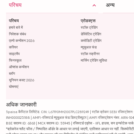
परिचय
अन्य
परिचय
प्रोडक्ट्स
हमारे बारे में
स्टॉक ट्रेडिंग
निवेशक संबंध
डेरिवेटिव ट्रेडिंग
एल्गो कन्वेंशन 2026
कमोडिटी ट्रेडिंग
करियर
म्यूचुअल फंड
साइटमैप
स्टॉक स्क्रीनर
फिनस्कूल
मार्जिन ट्रेडिंग सुविधा
ऑप्शंस कन्वेंशन
ब्लॉग
यूनियन बजट 2026
घोषणाएं
अधिक जानकारी
5paisa कैपिटल लिमिटेड. CIN: L67190MH2007PLC289249 | स्टॉक ब्रोकर SEBI रजिस्ट्रेशन: INZ
INH000025188 | AMFI-रजिस्टर्ड म्यूचुअल फंड डिस्ट्रीब्यूटर | AMFI रजिस्ट्रेशन नंबर: ARN-1
BSE सदस्य ID: 6363 | MCX सदस्य ID: 55945 | रजिस्टर्ड एड्रेस - IIFL हाउस, सन इन्फोटेक पार्क, रो
*ब्रोकरेज फ्लैट फीस / निष्पादित ऑर्डर के आधार पर लगाई जाएगी, प्रतिशत आधार पर नहीं. सिक्योरिटीज़ म