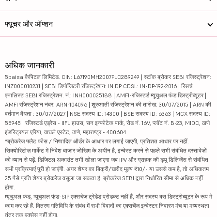
फ्यूचर और ऑप्शन
अधिक जानकारी
5paisa कैपिटल लिमिटेड. CIN: L67190MH2007PLC289249 | स्टॉक ब्रोकर SEBI रजिस्ट्रेशन:
INZ000010231 | SEBI डिपॉजिटरी रजिस्ट्रेशन: IN DP CDSL: IN-DP-192-2016 | रिसर्च
एनालिस्ट SEBI रजिस्ट्रेशन. नं.: INH000025188 | AMFI-रजिस्टर्ड म्यूचुअल फंड डिस्ट्रीब्यूटर |
AMFI रजिस्ट्रेशन नंबर: ARN-104096 | शुरुआती रजिस्ट्रेशन की तारीख: 30/07/2015 | ARN की
वर्तमान वैधता : 30/07/2027 | NSE सदस्य ID: 14300 | BSE सदस्य ID: 6363 | MCX सदस्य ID:
55945 | रजिस्टर्ड एड्रेस - IIFL हाउस, सन इन्फोटेक पार्क, रोड नं. 16V, प्लॉट नं. B-23, MIDC, ठाणे
इंडस्ट्रियल एरिया, वाघले एस्टेट, ठाणे, महाराष्ट्र - 400604
*ब्रोकरेज फ्लैट फीस / निष्पादित ऑर्डर के आधार पर लगाई जाएगी, प्रतिशत आधार पर नहीं.
सिक्योरिटीज़ मार्केट में निवेश बाजार जोखिम के अधीन है, इन्वेस्ट करने से पहले सभी संबंधित दस्तावेज़ों
को ध्यान से पढ़ें. डिजिटल अकाउंट तभी खोला जाएगा जब IPV और ग्राहक की ड्यू डिलिजेंस से संबंधित
सभी प्रक्रियाएं पूरी हो जाएंगी. अगर शेयर का बिक्री/खरीद मूल्य ₹10/- या उससे कम है, तो अधिकतम
25 पैसे प्रति शेयर ब्रोकरेज वसूला जा सकता है. ब्रोकरेज SEBI द्वारा निर्धारित सीमा से अधिक नहीं
होगा.
म्यूचुअल फंड, म्यूचुअल फंड-SIP एक्सचेंज ट्रेडेड प्रोडक्ट नहीं हैं, और सदस्य बस डिस्ट्रीब्यूटर के रूप में
काम कर रहे हैं. वितरण गतिविधि के संबंध में सभी विवादों का एक्सचेंज इन्वेस्टर निवारण मंच या मध्यस्थता
तंत्र तक एक्सेस नहीं होगा.