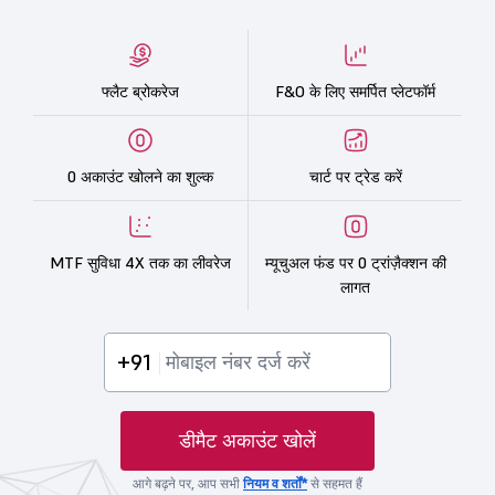
फ्लैट ब्रोकरेज
F&O के लिए समर्पित प्लेटफॉर्म
0 अकाउंट खोलने का शुल्क
चार्ट पर ट्रेड करें
MTF सुविधा 4X तक का लीवरेज
म्यूचुअल फंड पर 0 ट्रांज़ैक्शन की
लागत
+91
डीमैट अकाउंट खोलें
आगे बढ़ने पर, आप सभी
नियम व शर्तों*
से सहमत हैं