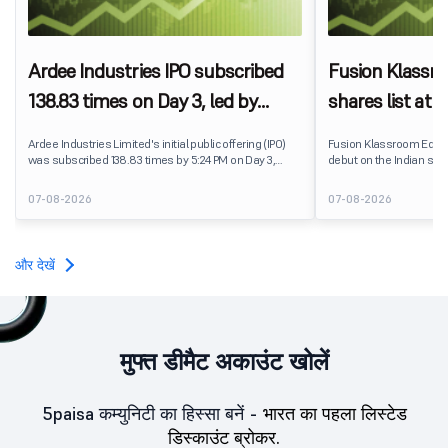
Ardee Industries IPO subscribed
Fusion Klassr
138.83 times on Day 3, led by
shares list at
strong QIB and NII demand
IPO price on 
Ardee Industries Limited's initial public offering (IPO)
Fusion Klassroom Edut
was subscribed 138.83 times by 5:24 PM on Day 3,
debut on the Indian stoc
August 7, 2026. The public issue received bids for
stock listed at ₹170 per
7,80,88,05,383 shares against 5,62,46,366 shares
delivering a premium of 
07-08-2026
07-08-2026
available for subscription.
price of ₹159. The listin
investors, reflecting m
towards the education 
और देखें
मुफ्त डीमैट अकाउंट खोलें
5paisa कम्युनिटी का हिस्सा बनें -
भारत का पहला लिस्टेड
डिस्काउंट ब्रोकर.