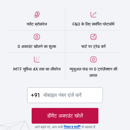
फ्लैट ब्रोकरेज
F&O के लिए समर्पित प्लेटफॉर्म
0 अकाउंट खोलने का शुल्क
चार्ट पर ट्रेड करें
MTF सुविधा 4X तक का लीवरेज
म्यूचुअल फंड पर 0 ट्रांज़ैक्शन की
लागत
+91
डीमैट अकाउंट खोलें
आगे बढ़ने पर, आप सभी
नियम व शर्तों*
से सहमत हैं