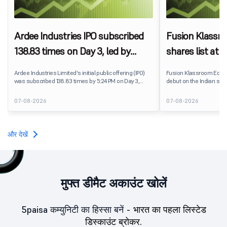
Ardee Industries IPO subscribed
Fusion Klassr
138.83 times on Day 3, led by
shares list at
strong QIB and NII demand
IPO price on 
Ardee Industries Limited's initial public offering (IPO)
Fusion Klassroom Edut
was subscribed 138.83 times by 5:24 PM on Day 3,
debut on the Indian stoc
August 7, 2026. The public issue received bids for
stock listed at ₹170 per
7,80,88,05,383 shares against 5,62,46,366 shares
delivering a premium of 
07-08-2026
07-08-2026
available for subscription.
price of ₹159. The listin
investors, reflecting m
towards the education 
और देखें
मुफ्त डीमैट अकाउंट खोलें
5paisa कम्युनिटी का हिस्सा बनें -
भारत का पहला लिस्टेड
डिस्काउंट ब्रोकर.