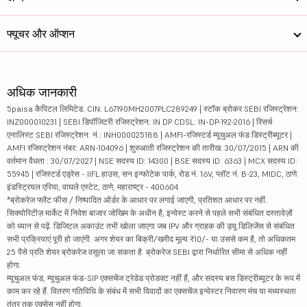
फ्यूचर और ऑप्शन
अधिक जानकारी
5paisa कैपिटल लिमिटेड. CIN: L67190MH2007PLC289249 | स्टॉक ब्रोकर SEBI रजिस्ट्रेशन:
INZ000010231 | SEBI डिपॉजिटरी रजिस्ट्रेशन: IN DP CDSL: IN-DP-192-2016 | रिसर्च
एनालिस्ट SEBI रजिस्ट्रेशन. नं.: INH000025188 | AMFI-रजिस्टर्ड म्यूचुअल फंड डिस्ट्रीब्यूटर |
AMFI रजिस्ट्रेशन नंबर: ARN-104096 | शुरुआती रजिस्ट्रेशन की तारीख: 30/07/2015 | ARN की
वर्तमान वैधता : 30/07/2027 | NSE सदस्य ID: 14300 | BSE सदस्य ID: 6363 | MCX सदस्य ID:
55945 | रजिस्टर्ड एड्रेस - IIFL हाउस, सन इन्फोटेक पार्क, रोड नं. 16V, प्लॉट नं. B-23, MIDC, ठाणे
इंडस्ट्रियल एरिया, वाघले एस्टेट, ठाणे, महाराष्ट्र - 400604
*ब्रोकरेज फ्लैट फीस / निष्पादित ऑर्डर के आधार पर लगाई जाएगी, प्रतिशत आधार पर नहीं.
सिक्योरिटीज़ मार्केट में निवेश बाजार जोखिम के अधीन है, इन्वेस्ट करने से पहले सभी संबंधित दस्तावेज़ों
को ध्यान से पढ़ें. डिजिटल अकाउंट तभी खोला जाएगा जब IPV और ग्राहक की ड्यू डिलिजेंस से संबंधित
सभी प्रक्रियाएं पूरी हो जाएंगी. अगर शेयर का बिक्री/खरीद मूल्य ₹10/- या उससे कम है, तो अधिकतम
25 पैसे प्रति शेयर ब्रोकरेज वसूला जा सकता है. ब्रोकरेज SEBI द्वारा निर्धारित सीमा से अधिक नहीं
होगा.
म्यूचुअल फंड, म्यूचुअल फंड-SIP एक्सचेंज ट्रेडेड प्रोडक्ट नहीं हैं, और सदस्य बस डिस्ट्रीब्यूटर के रूप में
काम कर रहे हैं. वितरण गतिविधि के संबंध में सभी विवादों का एक्सचेंज इन्वेस्टर निवारण मंच या मध्यस्थता
तंत्र तक एक्सेस नहीं होगा.