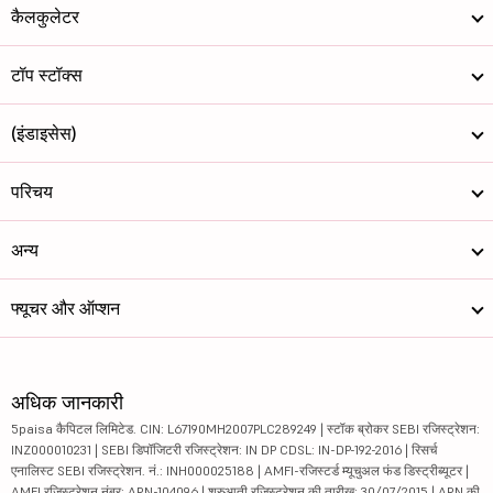
कैलकुलेटर
टॉप स्टॉक्स
(इंडाइसेस)
परिचय
अन्य
फ्यूचर और ऑप्शन
अधिक जानकारी
5paisa कैपिटल लिमिटेड. CIN: L67190MH2007PLC289249 | स्टॉक ब्रोकर SEBI रजिस्ट्रेशन:
INZ000010231 | SEBI डिपॉजिटरी रजिस्ट्रेशन: IN DP CDSL: IN-DP-192-2016 | रिसर्च
एनालिस्ट SEBI रजिस्ट्रेशन. नं.: INH000025188 | AMFI-रजिस्टर्ड म्यूचुअल फंड डिस्ट्रीब्यूटर |
AMFI रजिस्ट्रेशन नंबर: ARN-104096 | शुरुआती रजिस्ट्रेशन की तारीख: 30/07/2015 | ARN की