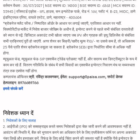
वर्तमान वैधता : 30/07/2027 | NSE सदस्य ID: 14300 | BSE सदस्य ID: 6363 | MCX सदस्य ID:
55945 | रजिस्टर्ड एड्रेस - IIFL हाउस, सन इन्फोटेक पार्क, रोड नं. 16V, प्लॉट नं. B-23, MIDC, ठाणे
इंडस्ट्रियल एरिया, वाघले एस्टेट, ठाणे, महाराष्ट्र - 400604
*ब्रोकरेज फ्लैट फीस / निष्पादित ऑर्डर के आधार पर लगाई जाएगी, प्रतिशत आधार पर नहीं.
सिक्योरिटीज़ मार्केट में निवेश बाजार जोखिम के अधीन है, इन्वेस्ट करने से पहले सभी संबंधित दस्तावेज़ों
को ध्यान से पढ़ें. डिजिटल अकाउंट तभी खोला जाएगा जब IPV और ग्राहक की ड्यू डिलिजेंस से संबंधित
सभी प्रक्रियाएं पूरी हो जाएंगी. अगर शेयर का बिक्री/खरीद मूल्य ₹10/- या उससे कम है, तो अधिकतम
25 पैसे प्रति शेयर ब्रोकरेज वसूला जा सकता है. ब्रोकरेज SEBI द्वारा निर्धारित सीमा से अधिक नहीं
होगा.
म्यूचुअल फंड, म्यूचुअल फंड-SIP एक्सचेंज ट्रेडेड प्रोडक्ट नहीं हैं, और सदस्य बस डिस्ट्रीब्यूटर के रूप में
काम कर रहे हैं. वितरण गतिविधि के संबंध में सभी विवादों का एक्सचेंज इन्वेस्टर निवारण मंच या मध्यस्थता
तंत्र तक एक्सेस नहीं होगा.
कम्प्लायंस ऑफिसर:
श्री. रविंद्र कलवणकर, ईमेल: support@5paisa.com, सपोर्ट डेस्क
हेल्पलाइन: 8976689766
हमसे संपर्क करें
निवेशक ध्यान दें
1.
निवेशकों के लिए सलाह
2. आईपीओ (IPO) को सब्सक्राइब करते समय निवेशकों द्वारा चेक जारी करने की आवश्यकता नहीं है.
आवंटन की स्थिति में, बैंक को भुगतान करने का अधिकार देने के लिए एप्लीकेशन फॉर्म पर अपना अकाउंट
नंबर लिखें और हस्ताक्षर करें. रिफंड के लिए कोई चिंता करने की जरूरत नहीं है क्योंकि पैसे इन्वेस्टर के