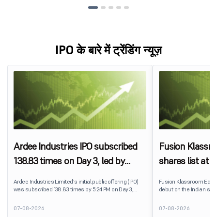
IPO के बारे में ट्रेंडिंग न्यूज़
Ardee Industries IPO subscribed
Fusion Klassr
138.83 times on Day 3, led by
shares list at
strong QIB and NII demand
IPO price on 
Ardee Industries Limited's initial public offering (IPO)
Fusion Klassroom Edut
was subscribed 138.83 times by 5:24 PM on Day 3,
debut on the Indian stoc
August 7, 2026. The public issue received bids for
stock listed at ₹170 per
7,80,88,05,383 shares against 5,62,46,366 shares
delivering a premium of 
07-08-2026
07-08-2026
available for subscription.
price of ₹159. The listin