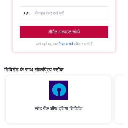
+91
डीमैट अकाउंट खोलें
आगे बढ़ने पर, आप
नियम व शर्तें
स्वीकार करते हैं
डिविडेंड के साथ लोकप्रिय स्टॉक
स्टेट बैंक ऑफ इंडिया डिविडेंड