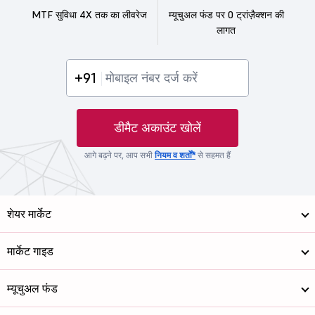
MTF सुविधा 4X तक का लीवरेज
म्यूचुअल फंड पर 0 ट्रांज़ैक्शन की
लागत
+91
डीमैट अकाउंट खोलें
आगे बढ़ने पर, आप सभी
नियम व शर्तों*
से सहमत हैं
शेयर मार्केट
मार्केट गाइड
म्यूचुअल फंड