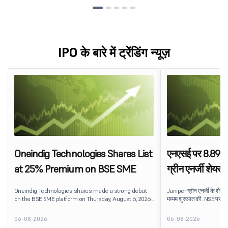
IPO के बारे में ट्रेंडिंग न्यूज़
Oneindig Technologies Shares List
एनएसई पर 8.89% 
at 25% Premium on BSE SME
ग्रीन एनर्जी शेयरों
Oneindig Technologies shares made a strong debut
Juniper ग्रीन एनर्जी के शेयरों 
on the BSE SME platform on Thursday, August 6, 2026.
मध्यम शुरुआत की. NSE पर ₹
The stock listed at ₹120, a 25% premium over its issue
स्टॉक, जो अपने IPO इश्यू प्
price of ₹96, reflecting positive investor sentiment
प्रीमियम प्रदान करता है. लिस्
06-08-2026
06-08-2026
despite the IPO receiving a modest overall
प्रदान किया, जो उचित रूप से स