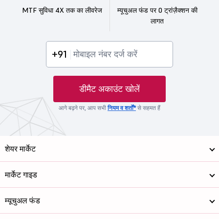
MTF सुविधा 4X तक का लीवरेज
म्यूचुअल फंड पर 0 ट्रांज़ैक्शन की
लागत
+91
डीमैट अकाउंट खोलें
आगे बढ़ने पर, आप सभी
नियम व शर्तों*
से सहमत हैं
शेयर मार्केट
मार्केट गाइड
म्यूचुअल फंड