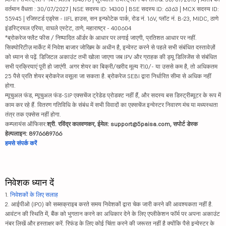
वर्तमान वैधता : 30/07/2027 | NSE सदस्य ID: 14300 | BSE सदस्य ID: 6363 | MCX सदस्य ID:
55945 | रजिस्टर्ड एड्रेस - IIFL हाउस, सन इन्फोटेक पार्क, रोड नं. 16V, प्लॉट नं. B-23, MIDC, ठाणे
इंडस्ट्रियल एरिया, वाघले एस्टेट, ठाणे, महाराष्ट्र - 400604
*ब्रोकरेज फ्लैट फीस / निष्पादित ऑर्डर के आधार पर लगाई जाएगी, प्रतिशत आधार पर नहीं.
सिक्योरिटीज़ मार्केट में निवेश बाजार जोखिम के अधीन है, इन्वेस्ट करने से पहले सभी संबंधित दस्तावेज़ों
को ध्यान से पढ़ें. डिजिटल अकाउंट तभी खोला जाएगा जब IPV और ग्राहक की ड्यू डिलिजेंस से संबंधित
सभी प्रक्रियाएं पूरी हो जाएंगी. अगर शेयर का बिक्री/खरीद मूल्य ₹10/- या उससे कम है, तो अधिकतम
25 पैसे प्रति शेयर ब्रोकरेज वसूला जा सकता है. ब्रोकरेज SEBI द्वारा निर्धारित सीमा से अधिक नहीं
होगा.
म्यूचुअल फंड, म्यूचुअल फंड-SIP एक्सचेंज ट्रेडेड प्रोडक्ट नहीं हैं, और सदस्य बस डिस्ट्रीब्यूटर के रूप में
काम कर रहे हैं. वितरण गतिविधि के संबंध में सभी विवादों का एक्सचेंज इन्वेस्टर निवारण मंच या मध्यस्थता
तंत्र तक एक्सेस नहीं होगा.
कम्प्लायंस ऑफिसर:
श्री. रविंद्र कलवणकर, ईमेल: support@5paisa.com, सपोर्ट डेस्क
हेल्पलाइन: 8976689766
हमसे संपर्क करें
निवेशक ध्यान दें
1.
निवेशकों के लिए सलाह
2. आईपीओ (IPO) को सब्सक्राइब करते समय निवेशकों द्वारा चेक जारी करने की आवश्यकता नहीं है.
आवंटन की स्थिति में, बैंक को भुगतान करने का अधिकार देने के लिए एप्लीकेशन फॉर्म पर अपना अकाउंट
नंबर लिखें और हस्ताक्षर करें. रिफंड के लिए कोई चिंता करने की जरूरत नहीं है क्योंकि पैसे इन्वेस्टर के