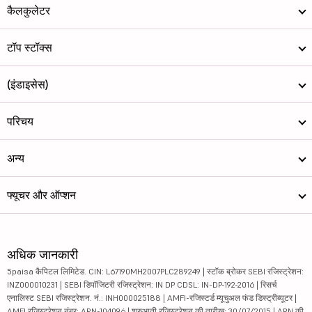
कैलकुलेटर
टॉप स्टॉक्स
(इंडाइसेस)
परिचय
अन्य
फ्यूचर और ऑप्शन
अधिक जानकारी
5paisa कैपिटल लिमिटेड. CIN: L67190MH2007PLC289249 | स्टॉक ब्रोकर SEBI रजिस्ट्रेशन:
INZ000010231 | SEBI डिपॉजिटरी रजिस्ट्रेशन: IN DP CDSL: IN-DP-192-2016 | रिसर्च
एनालिस्ट SEBI रजिस्ट्रेशन. नं.: INH000025188 | AMFI-रजिस्टर्ड म्यूचुअल फंड डिस्ट्रीब्यूटर |
AMFI रजिस्ट्रेशन नंबर: ARN-104096 | शुरुआती रजिस्ट्रेशन की तारीख: 30/07/2015 | ARN की