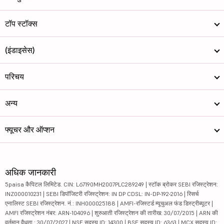
टॉप स्टॉक्स
(इंडाइसेस)
परिचय
अन्य
फ्यूचर और ऑप्शन
अधिक जानकारी
5paisa कैपिटल लिमिटेड. CIN: L67190MH2007PLC289249 | स्टॉक ब्रोकर SEBI रजिस्ट्रेशन:
INZ000010231 | SEBI डिपॉजिटरी रजिस्ट्रेशन: IN DP CDSL: IN-DP-192-2016 | रिसर्च
एनालिस्ट SEBI रजिस्ट्रेशन. नं.: INH000025188 | AMFI-रजिस्टर्ड म्यूचुअल फंड डिस्ट्रीब्यूटर |
AMFI रजिस्ट्रेशन नंबर: ARN-104096 | शुरुआती रजिस्ट्रेशन की तारीख: 30/07/2015 | ARN की
वर्तमान वैधता : 30/07/2027 | NSE सदस्य ID: 14300 | BSE सदस्य ID: 6363 | MCX सदस्य ID: