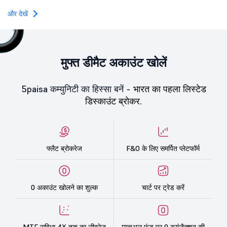
towards the education 
और देखें
मुफ्त डीमैट अकाउंट खोलें
5paisa कम्युनिटी का हिस्सा बनें -
भारत का पहला लिस्टेड
डिस्काउंट ब्रोकर.
फ्लैट ब्रोकरेज
F&O के लिए समर्पित प्लेटफॉर्म
0 अकाउंट खोलने का शुल्क
चार्ट पर ट्रेड करें
MTF सुविधा 4X तक का लीवरेज
म्यूचुअल फंड पर 0 ट्रांज़ैक्शन की