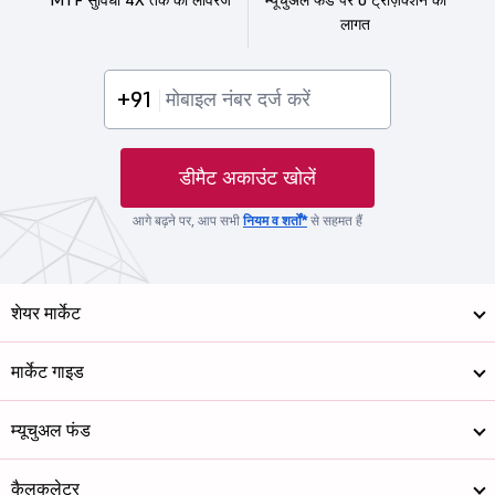
लागत
+91
डीमैट अकाउंट खोलें
आगे बढ़ने पर, आप सभी
नियम व शर्तों*
से सहमत हैं
शेयर मार्केट
मार्केट गाइड
म्यूचुअल फंड
कैलकुलेटर