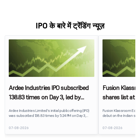
IPO के बारे में ट्रेंडिंग न्यूज़
Ardee Industries IPO subscribed
Fusion Klassr
138.83 times on Day 3, led by
shares list at
strong QIB and NII demand
IPO price on 
Ardee Industries Limited's initial public offering (IPO)
Fusion Klassroom Edut
was subscribed 138.83 times by 5:24 PM on Day 3,
debut on the Indian stoc
August 7, 2026. The public issue received bids for
stock listed at ₹170 per
7,80,88,05,383 shares against 5,62,46,366 shares
delivering a premium of 
07-08-2026
07-08-2026
available for subscription.
price of ₹159. The listin
investors, reflecting m