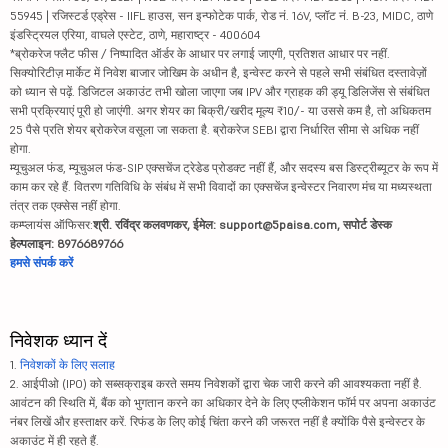
55945 | रजिस्टर्ड एड्रेस - IIFL हाउस, सन इन्फोटेक पार्क, रोड नं. 16V, प्लॉट नं. B-23, MIDC, ठाणे
इंडस्ट्रियल एरिया, वाघले एस्टेट, ठाणे, महाराष्ट्र - 400604
*ब्रोकरेज फ्लैट फीस / निष्पादित ऑर्डर के आधार पर लगाई जाएगी, प्रतिशत आधार पर नहीं.
सिक्योरिटीज़ मार्केट में निवेश बाजार जोखिम के अधीन है, इन्वेस्ट करने से पहले सभी संबंधित दस्तावेज़ों
को ध्यान से पढ़ें. डिजिटल अकाउंट तभी खोला जाएगा जब IPV और ग्राहक की ड्यू डिलिजेंस से संबंधित
सभी प्रक्रियाएं पूरी हो जाएंगी. अगर शेयर का बिक्री/खरीद मूल्य ₹10/- या उससे कम है, तो अधिकतम
25 पैसे प्रति शेयर ब्रोकरेज वसूला जा सकता है. ब्रोकरेज SEBI द्वारा निर्धारित सीमा से अधिक नहीं
होगा.
म्यूचुअल फंड, म्यूचुअल फंड-SIP एक्सचेंज ट्रेडेड प्रोडक्ट नहीं हैं, और सदस्य बस डिस्ट्रीब्यूटर के रूप में
काम कर रहे हैं. वितरण गतिविधि के संबंध में सभी विवादों का एक्सचेंज इन्वेस्टर निवारण मंच या मध्यस्थता
तंत्र तक एक्सेस नहीं होगा.
कम्प्लायंस ऑफिसर:
श्री. रविंद्र कलवणकर, ईमेल: support@5paisa.com, सपोर्ट डेस्क
हेल्पलाइन: 8976689766
हमसे संपर्क करें
निवेशक ध्यान दें
1.
निवेशकों के लिए सलाह
2. आईपीओ (IPO) को सब्सक्राइब करते समय निवेशकों द्वारा चेक जारी करने की आवश्यकता नहीं है.
आवंटन की स्थिति में, बैंक को भुगतान करने का अधिकार देने के लिए एप्लीकेशन फॉर्म पर अपना अकाउंट
नंबर लिखें और हस्ताक्षर करें. रिफंड के लिए कोई चिंता करने की जरूरत नहीं है क्योंकि पैसे इन्वेस्टर के
अकाउंट में ही रहते हैं.