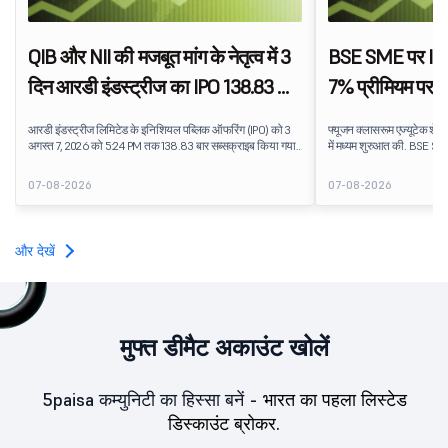
QIB और NII की मजबूत मांग के नेतृत्व में 3
BSE SME पर IPO 
दिन आरडी इंडस्ट्रीज का IPO 138.83 बार
7% प्रीमियम पर फ
सब्सक्राइब हुआ
शेयरों की लिस्ट
आरडी इंडस्ट्रीज लिमिटेड के इनिशियल पब्लिक ऑफरिंग (IPO) को 3
फ्यूजन क्लासरूम एज्यूटेक शेयर
अगस्त 7, 2026 को 5:24 PM तक 138.83 बार सब्सक्राइब किया गया
में मध्यम शुरुआत की. BSE SME 
था. पब्लिक इश्यू को सब्सक्रिप्शन के लिए उपलब्ध 5,62,46,366 शेयरों
लिस्टेड स्टॉक, ₹159 के IPO इ
पर 7,80,88,05,383 शेयरों के लिए बिड प्राप्त हुई.
प्रीमियम प्रदान करता है. लिस्
07-08-2026
07-08-2026
प्रदान किया, जो एजुकेशन टेक्न
धारणा को दर्शाता है.
और देखें
मुफ्त डीमैट अकाउंट खोलें
5paisa कम्युनिटी का हिस्सा बनें -
भारत का पहला लिस्टेड
डिस्काउंट ब्रोकर.