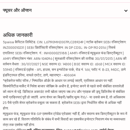
फ्यूचर और ऑप्शन
अधिक जानकारी
5paisa कैपिटल लिमिटेड. CIN: L67190MH2007PLC289249 | स्टॉक ब्रोकर SEBI रजिस्ट्रेशन:
INZ000010231 | SEBI डिपॉजिटरी रजिस्ट्रेशन: IN DP CDSL: IN-DP-192-2016 | रिसर्च
एनालिस्ट SEBI रजिस्ट्रेशन. नं.: INH000025188 | AMFI-रजिस्टर्ड म्यूचुअल फंड डिस्ट्रीब्यूटर |
AMFI रजिस्ट्रेशन नंबर: ARN-104096 | शुरुआती रजिस्ट्रेशन की तारीख: 30/07/2015 | ARN की
वर्तमान वैधता : 30/07/2027 | NSE सदस्य ID: 14300 | BSE सदस्य ID: 6363 | MCX सदस्य ID:
55945 | रजिस्टर्ड एड्रेस - IIFL हाउस, सन इन्फोटेक पार्क, रोड नं. 16V, प्लॉट नं. B-23, MIDC, ठाणे
इंडस्ट्रियल एरिया, वाघले एस्टेट, ठाणे, महाराष्ट्र - 400604
*ब्रोकरेज फ्लैट फीस / निष्पादित ऑर्डर के आधार पर लगाई जाएगी, प्रतिशत आधार पर नहीं.
सिक्योरिटीज़ मार्केट में निवेश बाजार जोखिम के अधीन है, इन्वेस्ट करने से पहले सभी संबंधित दस्तावेज़ों
को ध्यान से पढ़ें. डिजिटल अकाउंट तभी खोला जाएगा जब IPV और ग्राहक की ड्यू डिलिजेंस से संबंधित
सभी प्रक्रियाएं पूरी हो जाएंगी. अगर शेयर का बिक्री/खरीद मूल्य ₹10/- या उससे कम है, तो अधिकतम
25 पैसे प्रति शेयर ब्रोकरेज वसूला जा सकता है. ब्रोकरेज SEBI द्वारा निर्धारित सीमा से अधिक नहीं
होगा.
म्यूचुअल फंड, म्यूचुअल फंड-SIP एक्सचेंज ट्रेडेड प्रोडक्ट नहीं हैं, और सदस्य बस डिस्ट्रीब्यूटर के रूप में
काम कर रहे हैं. वितरण गतिविधि के संबंध में सभी विवादों का एक्सचेंज इन्वेस्टर निवारण मंच या मध्यस्थता
तंत्र तक एक्सेस नहीं होगा.