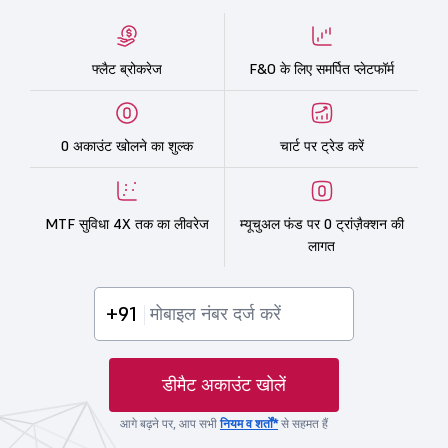
फ्लैट ब्रोकरेज
F&O के लिए समर्पित प्लेटफॉर्म
0 अकाउंट खोलने का शुल्क
चार्ट पर ट्रेड करें
MTF सुविधा 4X तक का लीवरेज
म्यूचुअल फंड पर 0 ट्रांज़ैक्शन की
लागत
+91
डीमैट अकाउंट खोलें
आगे बढ़ने पर, आप सभी
नियम व शर्तों*
से सहमत हैं