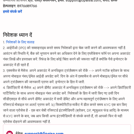
कम्प्लायंस ऑफिसर:
श्री. रविंद्र कलवणकर, ईमेल: support@5paisa.com, सपोर्ट डेस्क
हेल्पलाइन: 8976689766
हमसे संपर्क करें
निवेशक ध्यान दें
1.
निवेशकों के लिए सलाह
2. आईपीओ (IPO) को सब्सक्राइब करते समय निवेशकों द्वारा चेक जारी करने की आवश्यकता नहीं है.
आवंटन की स्थिति में, बैंक को भुगतान करने का अधिकार देने के लिए एप्लीकेशन फॉर्म पर अपना अकाउंट
नंबर लिखें और हस्ताक्षर करें. रिफंड के लिए कोई चिंता करने की जरूरत नहीं है क्योंकि पैसे इन्वेस्टर के
अकाउंट में ही रहते हैं.
3. एक्सचेंज से मैसेज: अपने अकाउंट में अनधिकृत ट्रांज़ैक्शन को रोकें --> अपने स्टॉक ब्रोकर के साथ
अपना मोबाइल नंबर/ईमेल आईडी अपडेट करें. दिन के अंत में एक्सचेंज से अपने मोबाइल/ईमेल पर सीधे
अपने ट्रांज़ैक्शन की जानकारी प्राप्त करें. इन्वेस्टर के हित में जारी.
4. डिपॉज़िटरी से मैसेज: a) अपने डीमैट अकाउंट में अनधिकृत ट्रांज़ैक्शन को रोकें --> अपने डिपॉज़िटरी
पार्टिसिपेंट के साथ अपना मोबाइल नंबर अपडेट करें. निवेशकों के हित में जारी किए गए उसी दिन
सीडीएसएल से सीधे अपने डीमैट अकाउंट में सभी डेबिट और अन्य महत्वपूर्ण ट्रांज़ैक्शन के लिए अपने
रजिस्टर्ड मोबाइल पर अलर्ट प्राप्त करें. b) सिक्योरिटीज़ मार्केट में डील करते समय KYC एक बार किए
जाने वाला प्रोसेस है - एक बार सेबी रजिस्टर्ड इंटरमीडियरी (ब्रोकर, DP, म्यूचुअल फंड आदि) के माध्यम
से KYC करने के बाद, जब आप किसी अन्य इंटरमीडियरी से संपर्क करते हैं, तो आपको फिर से यही
प्रोसेस दोहराने की आवश्यकता नहीं है.
ईमेल:
support@5paisa.com