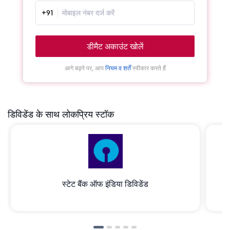
+91
डीमैट अकाउंट खोलें
आगे बढ़ने पर, आप
नियम व शर्तें
स्वीकार करते हैं
डिविडेंड के साथ लोकप्रिय स्टॉक
स्टेट बैंक ऑफ इंडिया डिविडेंड