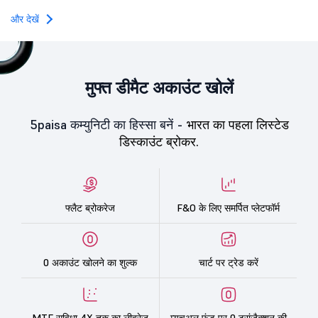
Oneindig Technologies l
SME IPO, comprising an e
और देखें
shares.
मुफ्त डीमैट अकाउंट खोलें
5paisa कम्युनिटी का हिस्सा बनें -
भारत का पहला लिस्टेड
डिस्काउंट ब्रोकर.
फ्लैट ब्रोकरेज
F&O के लिए समर्पित प्लेटफॉर्म
0 अकाउंट खोलने का शुल्क
चार्ट पर ट्रेड करें
MTF सुविधा 4X तक का लीवरेज
म्यूचुअल फंड पर 0 ट्रांज़ैक्शन की