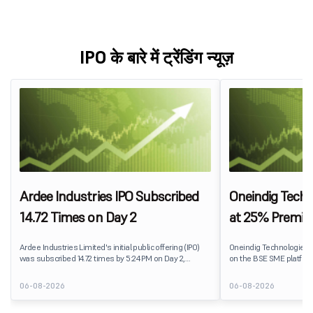
IPO के बारे में ट्रेंडिंग न्यूज़
Ardee Industries IPO Subscribed
Oneindig Techn
14.72 Times on Day 2
at 25% Premi
Ardee Industries Limited's initial public offering (IPO)
Oneindig Technologies 
was subscribed 14.72 times by 5:24 PM on Day 2,
on the BSE SME platform
August 7, 2026. The public issue received bids for
The stock listed at ₹120
82,78,20,099 shares against 5,62,46,366 shares
price of ₹96, reflecting 
06-08-2026
06-08-2026
available for subscription.
despite the IPO receivin
subscription. Oneindig T