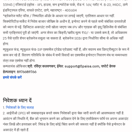
55945 | रजिस्टर्ड एड्रेस - IIFL हाउस, सन इन्फोटेक पार्क, रोड नं. 16V, प्लॉट नं. B-23, MIDC, ठाणे
इंडस्ट्रियल एरिया, वाघले एस्टेट, ठाणे, महाराष्ट्र - 400604
*ब्रोकरेज फ्लैट फीस / निष्पादित ऑर्डर के आधार पर लगाई जाएगी, प्रतिशत आधार पर नहीं.
सिक्योरिटीज़ मार्केट में निवेश बाजार जोखिम के अधीन है, इन्वेस्ट करने से पहले सभी संबंधित दस्तावेज़ों
को ध्यान से पढ़ें. डिजिटल अकाउंट तभी खोला जाएगा जब IPV और ग्राहक की ड्यू डिलिजेंस से संबंधित
सभी प्रक्रियाएं पूरी हो जाएंगी. अगर शेयर का बिक्री/खरीद मूल्य ₹10/- या उससे कम है, तो अधिकतम
25 पैसे प्रति शेयर ब्रोकरेज वसूला जा सकता है. ब्रोकरेज SEBI द्वारा निर्धारित सीमा से अधिक नहीं
होगा.
म्यूचुअल फंड, म्यूचुअल फंड-SIP एक्सचेंज ट्रेडेड प्रोडक्ट नहीं हैं, और सदस्य बस डिस्ट्रीब्यूटर के रूप में
काम कर रहे हैं. वितरण गतिविधि के संबंध में सभी विवादों का एक्सचेंज इन्वेस्टर निवारण मंच या मध्यस्थता
तंत्र तक एक्सेस नहीं होगा.
कम्प्लायंस ऑफिसर:
श्री. रविंद्र कलवणकर, ईमेल: support@5paisa.com, सपोर्ट डेस्क
हेल्पलाइन: 8976689766
हमसे संपर्क करें
निवेशक ध्यान दें
1.
निवेशकों के लिए सलाह
2. आईपीओ (IPO) को सब्सक्राइब करते समय निवेशकों द्वारा चेक जारी करने की आवश्यकता नहीं है.
आवंटन की स्थिति में, बैंक को भुगतान करने का अधिकार देने के लिए एप्लीकेशन फॉर्म पर अपना अकाउंट
नंबर लिखें और हस्ताक्षर करें. रिफंड के लिए कोई चिंता करने की जरूरत नहीं है क्योंकि पैसे इन्वेस्टर के
अकाउंट में ही रहते हैं.