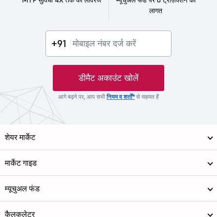
लागत
+91
डीमैट अकाउंट खोलें
आगे बढ़ने पर, आप सभी
नियम व शर्तों*
से सहमत हैं
शेयर मार्केट
मार्केट गाइड
म्यूचुअल फंड
कैलकुलेटर