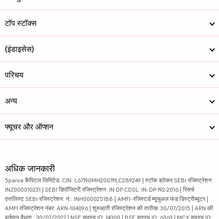
टॉप स्टॉक्स
(इंडाइसेस)
परिचय
अन्य
फ्यूचर और ऑप्शन
अधिक जानकारी
5paisa कैपिटल लिमिटेड. CIN: L67190MH2007PLC289249 | स्टॉक ब्रोकर SEBI रजिस्ट्रेशन:
INZ000010231 | SEBI डिपॉजिटरी रजिस्ट्रेशन: IN DP CDSL: IN-DP-192-2016 | रिसर्च
एनालिस्ट SEBI रजिस्ट्रेशन. नं.: INH000025188 | AMFI-रजिस्टर्ड म्यूचुअल फंड डिस्ट्रीब्यूटर |
AMFI रजिस्ट्रेशन नंबर: ARN-104096 | शुरुआती रजिस्ट्रेशन की तारीख: 30/07/2015 | ARN की
वर्तमान वैधता : 30/07/2027 | NSE सदस्य ID: 14300 | BSE सदस्य ID: 6363 | MCX सदस्य ID: