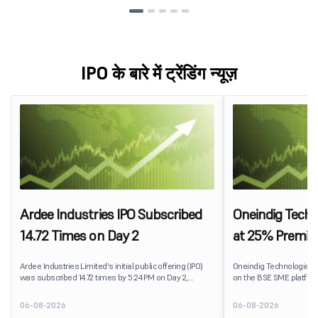
IPO के बारे में ट्रेंडिंग न्यूज़
Ardee Industries IPO Subscribed
Oneindig Techn
14.72 Times on Day 2
at 25% Premi
Ardee Industries Limited's initial public offering (IPO)
Oneindig Technologies 
was subscribed 14.72 times by 5:24 PM on Day 2,
on the BSE SME platform
August 7, 2026. The public issue received bids for
The stock listed at ₹120
82,78,20,099 shares against 5,62,46,366 shares
price of ₹96, reflecting 
06-08-2026
06-08-2026
available for subscription.
despite the IPO receivin