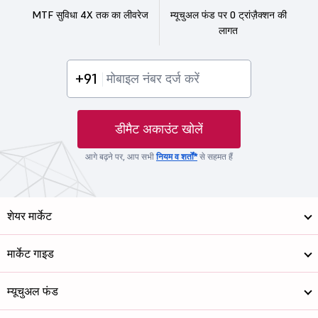
MTF सुविधा 4X तक का लीवरेज
म्यूचुअल फंड पर 0 ट्रांज़ैक्शन की
लागत
+91
डीमैट अकाउंट खोलें
आगे बढ़ने पर, आप सभी
नियम व शर्तों*
से सहमत हैं
शेयर मार्केट
मार्केट गाइड
म्यूचुअल फंड