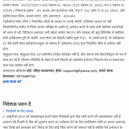
वर्तमान वैधता : 30/07/2027 | NSE सदस्य ID: 14300 | BSE सदस्य ID: 6363 | MCX सदस्य ID:
55945 | रजिस्टर्ड एड्रेस - IIFL हाउस, सन इन्फोटेक पार्क, रोड नं. 16V, प्लॉट नं. B-23, MIDC, ठाणे
इंडस्ट्रियल एरिया, वाघले एस्टेट, ठाणे, महाराष्ट्र - 400604
*ब्रोकरेज फ्लैट फीस / निष्पादित ऑर्डर के आधार पर लगाई जाएगी, प्रतिशत आधार पर नहीं.
सिक्योरिटीज़ मार्केट में निवेश बाजार जोखिम के अधीन है, इन्वेस्ट करने से पहले सभी संबंधित दस्तावेज़ों
को ध्यान से पढ़ें. डिजिटल अकाउंट तभी खोला जाएगा जब IPV और ग्राहक की ड्यू डिलिजेंस से संबंधित
सभी प्रक्रियाएं पूरी हो जाएंगी. अगर शेयर का बिक्री/खरीद मूल्य ₹10/- या उससे कम है, तो अधिकतम
25 पैसे प्रति शेयर ब्रोकरेज वसूला जा सकता है. ब्रोकरेज SEBI द्वारा निर्धारित सीमा से अधिक नहीं
होगा.
म्यूचुअल फंड, म्यूचुअल फंड-SIP एक्सचेंज ट्रेडेड प्रोडक्ट नहीं हैं, और सदस्य बस डिस्ट्रीब्यूटर के रूप में
काम कर रहे हैं. वितरण गतिविधि के संबंध में सभी विवादों का एक्सचेंज इन्वेस्टर निवारण मंच या मध्यस्थता
तंत्र तक एक्सेस नहीं होगा.
कम्प्लायंस ऑफिसर:
श्री. रविंद्र कलवणकर, ईमेल: support@5paisa.com, सपोर्ट डेस्क
हेल्पलाइन: 8976689766
हमसे संपर्क करें
निवेशक ध्यान दें
1.
निवेशकों के लिए सलाह
2. आईपीओ (IPO) को सब्सक्राइब करते समय निवेशकों द्वारा चेक जारी करने की आवश्यकता नहीं है.
आवंटन की स्थिति में, बैंक को भुगतान करने का अधिकार देने के लिए एप्लीकेशन फॉर्म पर अपना अकाउंट
नंबर लिखें और हस्ताक्षर करें. रिफंड के लिए कोई चिंता करने की जरूरत नहीं है क्योंकि पैसे इन्वेस्टर के