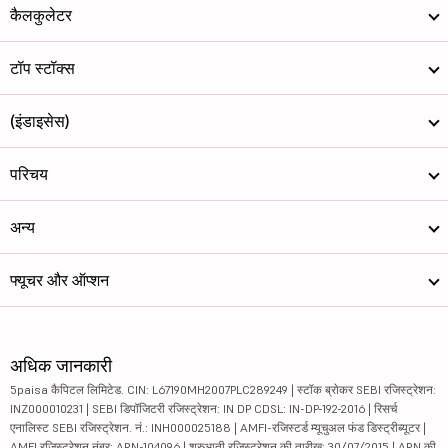
कैलकुलेटर
टॉप स्टॉक्स
(इंडाइसेस)
परिचय
अन्य
फ्यूचर और ऑप्शन
अधिक जानकारी
5paisa कैपिटल लिमिटेड. CIN: L67190MH2007PLC289249 | स्टॉक ब्रोकर SEBI रजिस्ट्रेशन:
INZ000010231 | SEBI डिपॉजिटरी रजिस्ट्रेशन: IN DP CDSL: IN-DP-192-2016 | रिसर्च
एनालिस्ट SEBI रजिस्ट्रेशन. नं.: INH000025188 | AMFI-रजिस्टर्ड म्यूचुअल फंड डिस्ट्रीब्यूटर |
AMFI रजिस्ट्रेशन नंबर: ARN-104096 | शुरुआती रजिस्ट्रेशन की तारीख: 30/07/2015 | ARN की