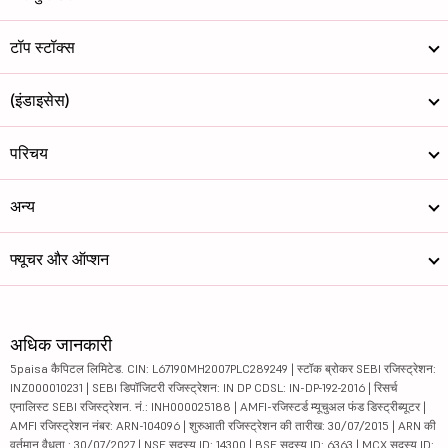
टॉप स्टॉक्स
(इंडाइसेस)
परिचय
अन्य
फ्यूचर और ऑप्शन
अधिक जानकारी
5paisa कैपिटल लिमिटेड. CIN: L67190MH2007PLC289249 | स्टॉक ब्रोकर SEBI रजिस्ट्रेशन:
INZ000010231 | SEBI डिपॉजिटरी रजिस्ट्रेशन: IN DP CDSL: IN-DP-192-2016 | रिसर्च
एनालिस्ट SEBI रजिस्ट्रेशन. नं.: INH000025188 | AMFI-रजिस्टर्ड म्यूचुअल फंड डिस्ट्रीब्यूटर |
AMFI रजिस्ट्रेशन नंबर: ARN-104096 | शुरुआती रजिस्ट्रेशन की तारीख: 30/07/2015 | ARN की
वर्तमान वैधता : 30/07/2027 | NSE सदस्य ID: 14300 | BSE सदस्य ID: 6363 | MCX सदस्य ID: