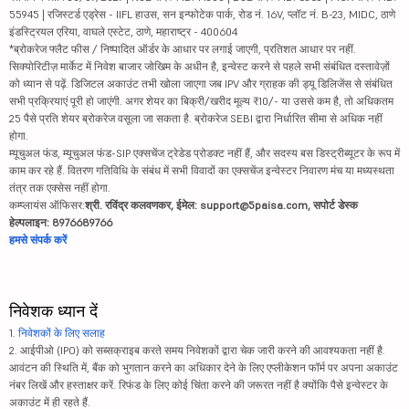
55945 | रजिस्टर्ड एड्रेस - IIFL हाउस, सन इन्फोटेक पार्क, रोड नं. 16V, प्लॉट नं. B-23, MIDC, ठाणे
इंडस्ट्रियल एरिया, वाघले एस्टेट, ठाणे, महाराष्ट्र - 400604
*ब्रोकरेज फ्लैट फीस / निष्पादित ऑर्डर के आधार पर लगाई जाएगी, प्रतिशत आधार पर नहीं.
सिक्योरिटीज़ मार्केट में निवेश बाजार जोखिम के अधीन है, इन्वेस्ट करने से पहले सभी संबंधित दस्तावेज़ों
को ध्यान से पढ़ें. डिजिटल अकाउंट तभी खोला जाएगा जब IPV और ग्राहक की ड्यू डिलिजेंस से संबंधित
सभी प्रक्रियाएं पूरी हो जाएंगी. अगर शेयर का बिक्री/खरीद मूल्य ₹10/- या उससे कम है, तो अधिकतम
25 पैसे प्रति शेयर ब्रोकरेज वसूला जा सकता है. ब्रोकरेज SEBI द्वारा निर्धारित सीमा से अधिक नहीं
होगा.
म्यूचुअल फंड, म्यूचुअल फंड-SIP एक्सचेंज ट्रेडेड प्रोडक्ट नहीं हैं, और सदस्य बस डिस्ट्रीब्यूटर के रूप में
काम कर रहे हैं. वितरण गतिविधि के संबंध में सभी विवादों का एक्सचेंज इन्वेस्टर निवारण मंच या मध्यस्थता
तंत्र तक एक्सेस नहीं होगा.
कम्प्लायंस ऑफिसर:
श्री. रविंद्र कलवणकर, ईमेल: support@5paisa.com, सपोर्ट डेस्क
हेल्पलाइन: 8976689766
हमसे संपर्क करें
निवेशक ध्यान दें
1.
निवेशकों के लिए सलाह
2. आईपीओ (IPO) को सब्सक्राइब करते समय निवेशकों द्वारा चेक जारी करने की आवश्यकता नहीं है.
आवंटन की स्थिति में, बैंक को भुगतान करने का अधिकार देने के लिए एप्लीकेशन फॉर्म पर अपना अकाउंट
नंबर लिखें और हस्ताक्षर करें. रिफंड के लिए कोई चिंता करने की जरूरत नहीं है क्योंकि पैसे इन्वेस्टर के
अकाउंट में ही रहते हैं.