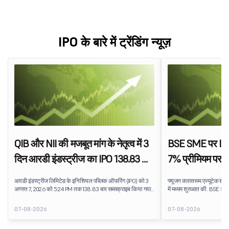
IPO के बारे में ट्रेंडिंग न्यूज़
QIB और NII की मजबूत मांग के नेतृत्व में 3
BSE SME पर IPO 
दिन आरडी इंडस्ट्रीज का IPO 138.83 बार
7% प्रीमियम पर फ
सब्सक्राइब हुआ
शेयरों की लिस्ट
आरडी इंडस्ट्रीज लिमिटेड के इनिशियल पब्लिक ऑफरिंग (IPO) को 3
फ्यूजन क्लासरूम एज्यूटेक शेयर
अगस्त 7, 2026 को 5:24 PM तक 138.83 बार सब्सक्राइब किया गया
में मध्यम शुरुआत की. BSE SME 
था. पब्लिक इश्यू को सब्सक्रिप्शन के लिए उपलब्ध 5,62,46,366 शेयरों
लिस्टेड स्टॉक, ₹159 के IPO इ
पर 7,80,88,05,383 शेयरों के लिए बिड प्राप्त हुई.
प्रीमियम प्रदान करता है. लिस्
07-08-2026
07-08-2026
प्रदान किया, जो एजुकेशन टेक्न
धारणा को दर्शाता है.