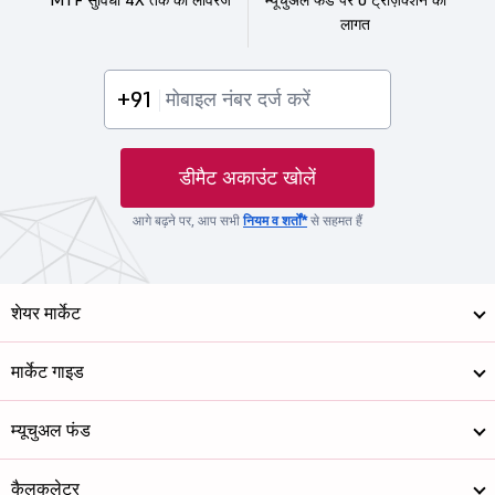
लागत
+91
डीमैट अकाउंट खोलें
आगे बढ़ने पर, आप सभी
नियम व शर्तों*
से सहमत हैं
शेयर मार्केट
मार्केट गाइड
म्यूचुअल फंड
कैलकुलेटर