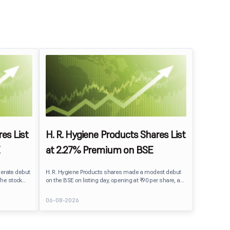
es List
H. R. Hygiene Products Shares List
at 2.27% Premium on BSE
erate debut
H. R. Hygiene Products shares made a modest debut
The stock
on the BSE on listing day, opening at ₹90 per share, a
BSE,
2.27% premium over its IPO issue price of ₹88. The
its IPO issue
stock traded close to its listing price at ₹89.99, reflecting
06-08-2026
ains to IPO
steady investor interest following a moderately
ment
subscribed public issue.
issue.