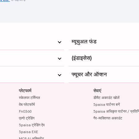
म्यूचुअल फंड
(इंडाइसेस)
फ्यूचर और ऑप्शन
प्लेटफार्म
सेवाएं
स्केलपर टर्मिनल
डीमैट अकाउंट खोलें
वेब प्लेटफॉर्म
5paisa पार्टनर बनें
FnO360
5paisa अधिकृत पार्टनर / प्रतिन
एल्गो ट्रेडिंग
गैर-व्यक्तिगत अकाउंट
5paisa ट्रेडिंग ऐप
5paisa EXE
MCP AI असिस्टेंट