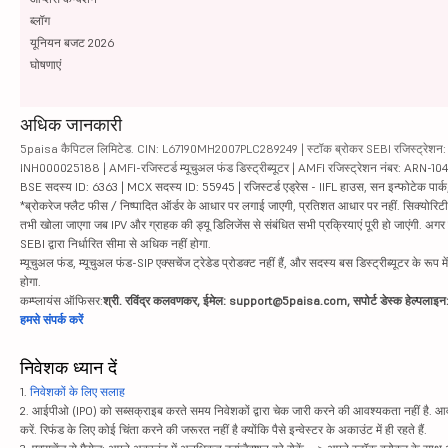
ब्लॉग
यूनियन बजट 2026
घोषणाएं
अधिक जानकारी
5paisa कैपिटल लिमिटेड. CIN: L67190MH2007PLC289249 | स्टॉक ब्रोकर SEBI रजिस्ट्रेशन: INZ
INH000025188 | AMFI-रजिस्टर्ड म्यूचुअल फंड डिस्ट्रीब्यूटर | AMFI रजिस्ट्रेशन नंबर: ARN-1
BSE सदस्य ID: 6363 | MCX सदस्य ID: 55945 | रजिस्टर्ड एड्रेस - IIFL हाउस, सन इन्फोटेक पार्क, रो
*ब्रोकरेज फ्लैट फीस / निष्पादित ऑर्डर के आधार पर लगाई जाएगी, प्रतिशत आधार पर नहीं. सिक्योरिटीज़ म
तभी खोला जाएगा जब IPV और ग्राहक की ड्यू डिलिजेंस से संबंधित सभी प्रक्रियाएं पूरी हो जाएंगी. अग
SEBI द्वारा निर्धारित सीमा से अधिक नहीं होगा.
म्यूचुअल फंड, म्यूचुअल फंड-SIP एक्सचेंज ट्रेडेड प्रोडक्ट नहीं हैं, और सदस्य बस डिस्ट्रीब्यूटर के रूप म
होगा.
कम्प्लायंस ऑफिसर:
श्री. रविंद्र कलवणकर, ईमेल: support@5paisa.com, सपोर्ट डेस्क हेल्पला
हमसे संपर्क करें
निवेशक ध्यान दें
1.
निवेशकों के लिए सलाह
2. आईपीओ (IPO) को सब्सक्राइब करते समय निवेशकों द्वारा चेक जारी करने की आवश्यकता नहीं है. आवंट
करें. रिफंड के लिए कोई चिंता करने की जरूरत नहीं है क्योंकि पैसे इन्वेस्टर के अकाउंट में ही रहते हैं.