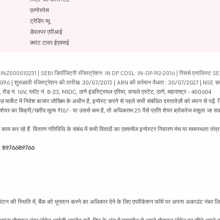
एल्गोस्पेस
ट्रेडिंग व्यू
डेवलपर एपीआई
क्वांट टावर ईएक्सई
000010231 | SEBI डिपॉजिटरी रजिस्ट्रेशन: IN DP CDSL: IN-DP-192-2016 | रिसर्च एनालिस्ट SEBI 
04096 | शुरुआती रजिस्ट्रेशन की तारीख: 30/07/2015 | ARN की वर्तमान वैधता : 30/07/2027 | NSE स
ड नं. 16V, प्लॉट नं. B-23, MIDC, ठाणे इंडस्ट्रियल एरिया, वाघले एस्टेट, ठाणे, महाराष्ट्र - 400604
ार्केट में निवेश बाजार जोखिम के अधीन है, इन्वेस्ट करने से पहले सभी संबंधित दस्तावेज़ों को ध्यान से पढ़े
र शेयर का बिक्री/खरीद मूल्य ₹10/- या उससे कम है, तो अधिकतम 25 पैसे प्रति शेयर ब्रोकरेज वसूला जा सक
ें काम कर रहे हैं. वितरण गतिविधि के संबंध में सभी विवादों का एक्सचेंज इन्वेस्टर निवारण मंच या मध्यस्थता तंत
इन: 8976689766
न की स्थिति में, बैंक को भुगतान करने का अधिकार देने के लिए एप्लीकेशन फॉर्म पर अपना अकाउंट नंबर लिख