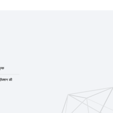
ल्क
ंज़ैक्शन की