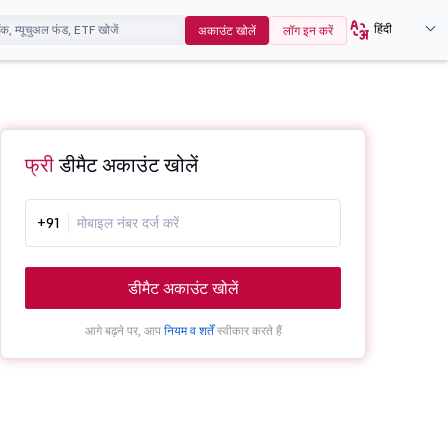
हिंदी
अकाउंट खोलें
लॉग इन करें
फ्री
डीमैट अकाउंट खोलें
+91
डीमैट अकाउंट खोलें
आगे बढ़ने पर, आप
नियम व शर्तें
स्वीकार करते हैं