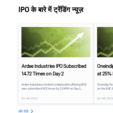
IPO के बारे में ट्रेंडिंग न्यूज़
Ardee Industries IPO Subscribed
Oneindi
14.72 Times on Day 2
at 25%
Ardee Industries Limited's initial public offering (IPO)
Oneindig Te
was subscribed 14.72 times by 5:24 PM on Day 2,
on the BSE S
August 7, 2026. The public issue received bids for
The stock li
82,78,20,099 shares against 5,62,46,366 shares
price of ₹96,
06-08-2026
06-08-202
available for subscription.
despite the 
subscription
Oneindig Tec
और देखें
SME IPO, com