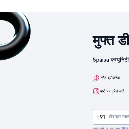
shares.
मुफ्त ड
5paisa कम्युनिटी 
फ्लैट ब्रोकरेज
चार्ट पर ट्रेड करें
+91
आगे बढ़ने पर, आप सभी
नियम व