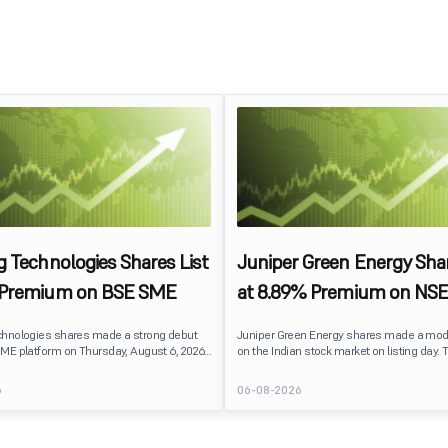
g Technologies Shares List
Juniper Green Energy Shar
 Premium on BSE SME
at 8.89% Premium on NSE
chnologies shares made a strong debut
Juniper Green Energy shares made a mod
ME platform on Thursday, August 6, 2026.
on the Indian stock market on listing day. 
sted at ₹120, a 25% premium over its issue
listed at ₹245 on the NSE and ₹242 on the 
 reflecting positive investor sentiment
delivering a premium of nearly 8.89% over 
6
06-08-2026
IPO receiving a modest overall
price of ₹225. The listing offered modest g
. Oneindig Technologies IPO Listing Details
investors, reflecting steady market senti
hnologies launched its ₹27.65 crore BSE
following a reasonably subscribed public 
prising an entirely fresh issue of equity