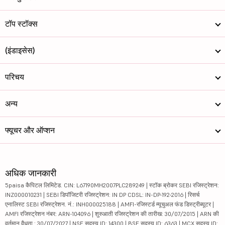
टॉप स्टॉक्स
(इंडाइसेस)
परिचय
अन्य
फ्यूचर और ऑप्शन
अधिक जानकारी
5paisa कैपिटल लिमिटेड. CIN: L67190MH2007PLC289249 | स्टॉक ब्रोकर SEBI रजिस्ट्रेशन:
INZ000010231 | SEBI डिपॉजिटरी रजिस्ट्रेशन: IN DP CDSL: IN-DP-192-2016 | रिसर्च
एनालिस्ट SEBI रजिस्ट्रेशन. नं.: INH000025188 | AMFI-रजिस्टर्ड म्यूचुअल फंड डिस्ट्रीब्यूटर |
AMFI रजिस्ट्रेशन नंबर: ARN-104096 | शुरुआती रजिस्ट्रेशन की तारीख: 30/07/2015 | ARN की
वर्तमान वैधता : 30/07/2027 | NSE सदस्य ID: 14300 | BSE सदस्य ID: 6363 | MCX सदस्य ID: