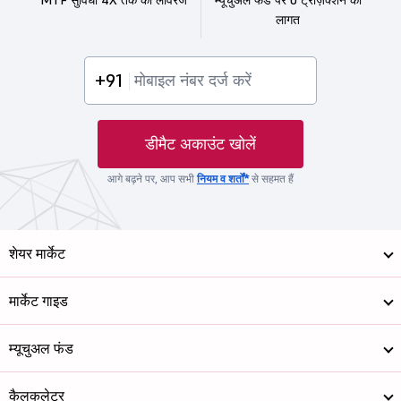
लागत
+91
डीमैट अकाउंट खोलें
आगे बढ़ने पर, आप सभी
नियम व शर्तों*
से सहमत हैं
शेयर मार्केट
मार्केट गाइड
म्यूचुअल फंड
कैलकुलेटर