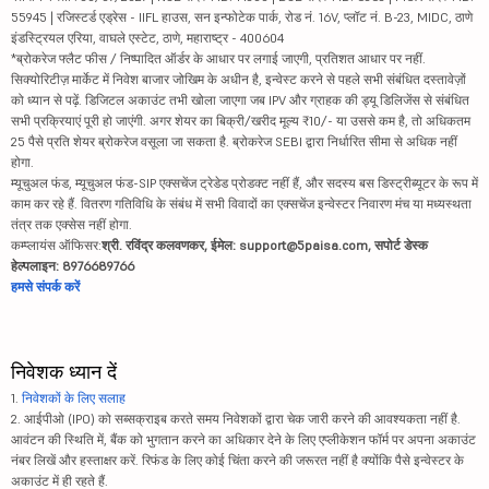
55945 | रजिस्टर्ड एड्रेस - IIFL हाउस, सन इन्फोटेक पार्क, रोड नं. 16V, प्लॉट नं. B-23, MIDC, ठाणे
इंडस्ट्रियल एरिया, वाघले एस्टेट, ठाणे, महाराष्ट्र - 400604
*ब्रोकरेज फ्लैट फीस / निष्पादित ऑर्डर के आधार पर लगाई जाएगी, प्रतिशत आधार पर नहीं.
सिक्योरिटीज़ मार्केट में निवेश बाजार जोखिम के अधीन है, इन्वेस्ट करने से पहले सभी संबंधित दस्तावेज़ों
को ध्यान से पढ़ें. डिजिटल अकाउंट तभी खोला जाएगा जब IPV और ग्राहक की ड्यू डिलिजेंस से संबंधित
सभी प्रक्रियाएं पूरी हो जाएंगी. अगर शेयर का बिक्री/खरीद मूल्य ₹10/- या उससे कम है, तो अधिकतम
25 पैसे प्रति शेयर ब्रोकरेज वसूला जा सकता है. ब्रोकरेज SEBI द्वारा निर्धारित सीमा से अधिक नहीं
होगा.
म्यूचुअल फंड, म्यूचुअल फंड-SIP एक्सचेंज ट्रेडेड प्रोडक्ट नहीं हैं, और सदस्य बस डिस्ट्रीब्यूटर के रूप में
काम कर रहे हैं. वितरण गतिविधि के संबंध में सभी विवादों का एक्सचेंज इन्वेस्टर निवारण मंच या मध्यस्थता
तंत्र तक एक्सेस नहीं होगा.
कम्प्लायंस ऑफिसर:
श्री. रविंद्र कलवणकर, ईमेल: support@5paisa.com, सपोर्ट डेस्क
हेल्पलाइन: 8976689766
हमसे संपर्क करें
निवेशक ध्यान दें
1.
निवेशकों के लिए सलाह
2. आईपीओ (IPO) को सब्सक्राइब करते समय निवेशकों द्वारा चेक जारी करने की आवश्यकता नहीं है.
आवंटन की स्थिति में, बैंक को भुगतान करने का अधिकार देने के लिए एप्लीकेशन फॉर्म पर अपना अकाउंट
नंबर लिखें और हस्ताक्षर करें. रिफंड के लिए कोई चिंता करने की जरूरत नहीं है क्योंकि पैसे इन्वेस्टर के
अकाउंट में ही रहते हैं.