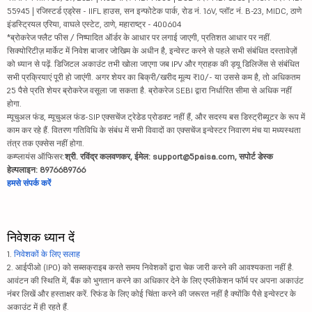
55945 | रजिस्टर्ड एड्रेस - IIFL हाउस, सन इन्फोटेक पार्क, रोड नं. 16V, प्लॉट नं. B-23, MIDC, ठाणे
इंडस्ट्रियल एरिया, वाघले एस्टेट, ठाणे, महाराष्ट्र - 400604
*ब्रोकरेज फ्लैट फीस / निष्पादित ऑर्डर के आधार पर लगाई जाएगी, प्रतिशत आधार पर नहीं.
सिक्योरिटीज़ मार्केट में निवेश बाजार जोखिम के अधीन है, इन्वेस्ट करने से पहले सभी संबंधित दस्तावेज़ों
को ध्यान से पढ़ें. डिजिटल अकाउंट तभी खोला जाएगा जब IPV और ग्राहक की ड्यू डिलिजेंस से संबंधित
सभी प्रक्रियाएं पूरी हो जाएंगी. अगर शेयर का बिक्री/खरीद मूल्य ₹10/- या उससे कम है, तो अधिकतम
25 पैसे प्रति शेयर ब्रोकरेज वसूला जा सकता है. ब्रोकरेज SEBI द्वारा निर्धारित सीमा से अधिक नहीं
होगा.
म्यूचुअल फंड, म्यूचुअल फंड-SIP एक्सचेंज ट्रेडेड प्रोडक्ट नहीं हैं, और सदस्य बस डिस्ट्रीब्यूटर के रूप में
काम कर रहे हैं. वितरण गतिविधि के संबंध में सभी विवादों का एक्सचेंज इन्वेस्टर निवारण मंच या मध्यस्थता
तंत्र तक एक्सेस नहीं होगा.
कम्प्लायंस ऑफिसर:
श्री. रविंद्र कलवणकर, ईमेल: support@5paisa.com, सपोर्ट डेस्क
हेल्पलाइन: 8976689766
हमसे संपर्क करें
निवेशक ध्यान दें
1.
निवेशकों के लिए सलाह
2. आईपीओ (IPO) को सब्सक्राइब करते समय निवेशकों द्वारा चेक जारी करने की आवश्यकता नहीं है.
आवंटन की स्थिति में, बैंक को भुगतान करने का अधिकार देने के लिए एप्लीकेशन फॉर्म पर अपना अकाउंट
नंबर लिखें और हस्ताक्षर करें. रिफंड के लिए कोई चिंता करने की जरूरत नहीं है क्योंकि पैसे इन्वेस्टर के
अकाउंट में ही रहते हैं.