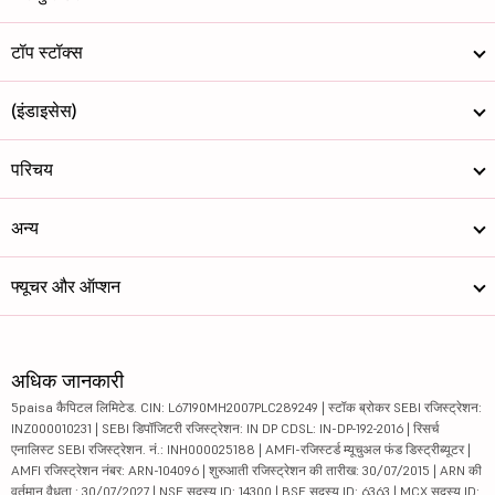
टॉप स्टॉक्स
(इंडाइसेस)
परिचय
अन्य
फ्यूचर और ऑप्शन
अधिक जानकारी
5paisa कैपिटल लिमिटेड. CIN: L67190MH2007PLC289249 | स्टॉक ब्रोकर SEBI रजिस्ट्रेशन:
INZ000010231 | SEBI डिपॉजिटरी रजिस्ट्रेशन: IN DP CDSL: IN-DP-192-2016 | रिसर्च
एनालिस्ट SEBI रजिस्ट्रेशन. नं.: INH000025188 | AMFI-रजिस्टर्ड म्यूचुअल फंड डिस्ट्रीब्यूटर |
AMFI रजिस्ट्रेशन नंबर: ARN-104096 | शुरुआती रजिस्ट्रेशन की तारीख: 30/07/2015 | ARN की
वर्तमान वैधता : 30/07/2027 | NSE सदस्य ID: 14300 | BSE सदस्य ID: 6363 | MCX सदस्य ID: