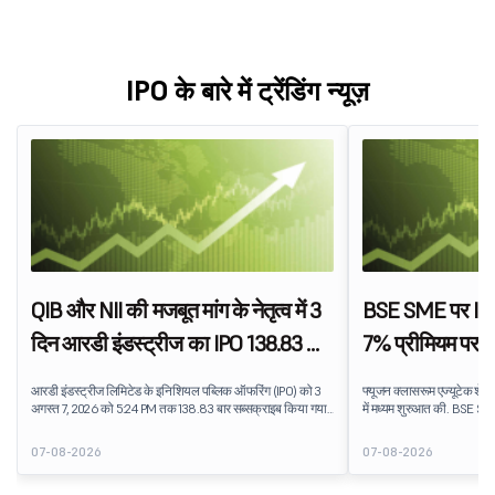
IPO के बारे में ट्रेंडिंग न्यूज़
QIB और NII की मजबूत मांग के नेतृत्व में 3
BSE SME पर IPO 
दिन आरडी इंडस्ट्रीज का IPO 138.83 बार
7% प्रीमियम पर फ
सब्सक्राइब हुआ
शेयरों की लिस्ट
आरडी इंडस्ट्रीज लिमिटेड के इनिशियल पब्लिक ऑफरिंग (IPO) को 3
फ्यूजन क्लासरूम एज्यूटेक शेयर
अगस्त 7, 2026 को 5:24 PM तक 138.83 बार सब्सक्राइब किया गया
में मध्यम शुरुआत की. BSE SME 
था. पब्लिक इश्यू को सब्सक्रिप्शन के लिए उपलब्ध 5,62,46,366 शेयरों
लिस्टेड स्टॉक, ₹159 के IPO इ
पर 7,80,88,05,383 शेयरों के लिए बिड प्राप्त हुई.
प्रीमियम प्रदान करता है. लिस्
07-08-2026
07-08-2026
प्रदान किया, जो एजुकेशन टेक्न
धारणा को दर्शाता है.