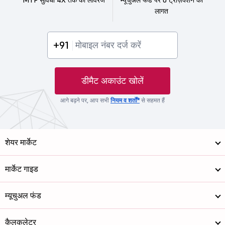
लागत
+91
डीमैट अकाउंट खोलें
आगे बढ़ने पर, आप सभी
नियम व शर्तों*
से सहमत हैं
शेयर मार्केट
मार्केट गाइड
म्यूचुअल फंड
कैलकुलेटर