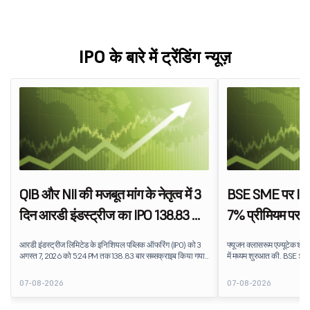
IPO के बारे में ट्रेंडिंग न्यूज़
QIB और NII की मजबूत मांग के नेतृत्व में 3
BSE SME पर IPO 
दिन आरडी इंडस्ट्रीज का IPO 138.83 बार
7% प्रीमियम पर फ
सब्सक्राइब हुआ
शेयरों की लिस्ट
आरडी इंडस्ट्रीज लिमिटेड के इनिशियल पब्लिक ऑफरिंग (IPO) को 3
फ्यूजन क्लासरूम एज्यूटेक शेयर
अगस्त 7, 2026 को 5:24 PM तक 138.83 बार सब्सक्राइब किया गया
में मध्यम शुरुआत की. BSE SME 
था. पब्लिक इश्यू को सब्सक्रिप्शन के लिए उपलब्ध 5,62,46,366 शेयरों
लिस्टेड स्टॉक, ₹159 के IPO इ
पर 7,80,88,05,383 शेयरों के लिए बिड प्राप्त हुई.
प्रीमियम प्रदान करता है. लिस्
07-08-2026
07-08-2026
प्रदान किया, जो एजुकेशन टेक्न
धारणा को दर्शाता है.