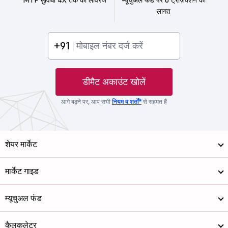
लागत
+91
डीमैट अकाउंट खोलें
आगे बढ़ने पर, आप सभी
नियम व शर्तों*
से सहमत हैं
शेयर मार्केट
मार्केट गाइड
म्यूचुअल फंड
कैलकुलेटर