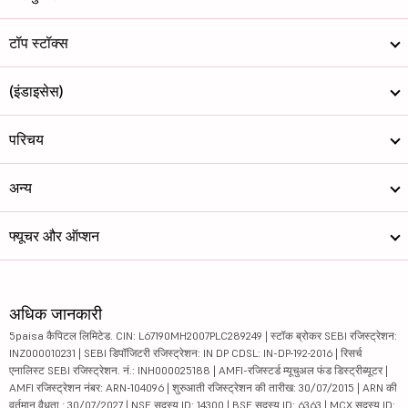
टॉप स्टॉक्स
(इंडाइसेस)
परिचय
अन्य
फ्यूचर और ऑप्शन
अधिक जानकारी
5paisa कैपिटल लिमिटेड. CIN: L67190MH2007PLC289249 | स्टॉक ब्रोकर SEBI रजिस्ट्रेशन:
INZ000010231 | SEBI डिपॉजिटरी रजिस्ट्रेशन: IN DP CDSL: IN-DP-192-2016 | रिसर्च
एनालिस्ट SEBI रजिस्ट्रेशन. नं.: INH000025188 | AMFI-रजिस्टर्ड म्यूचुअल फंड डिस्ट्रीब्यूटर |
AMFI रजिस्ट्रेशन नंबर: ARN-104096 | शुरुआती रजिस्ट्रेशन की तारीख: 30/07/2015 | ARN की
वर्तमान वैधता : 30/07/2027 | NSE सदस्य ID: 14300 | BSE सदस्य ID: 6363 | MCX सदस्य ID: