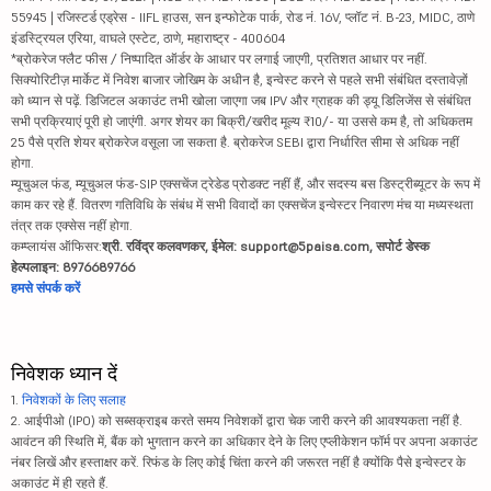
55945 | रजिस्टर्ड एड्रेस - IIFL हाउस, सन इन्फोटेक पार्क, रोड नं. 16V, प्लॉट नं. B-23, MIDC, ठाणे
इंडस्ट्रियल एरिया, वाघले एस्टेट, ठाणे, महाराष्ट्र - 400604
*ब्रोकरेज फ्लैट फीस / निष्पादित ऑर्डर के आधार पर लगाई जाएगी, प्रतिशत आधार पर नहीं.
सिक्योरिटीज़ मार्केट में निवेश बाजार जोखिम के अधीन है, इन्वेस्ट करने से पहले सभी संबंधित दस्तावेज़ों
को ध्यान से पढ़ें. डिजिटल अकाउंट तभी खोला जाएगा जब IPV और ग्राहक की ड्यू डिलिजेंस से संबंधित
सभी प्रक्रियाएं पूरी हो जाएंगी. अगर शेयर का बिक्री/खरीद मूल्य ₹10/- या उससे कम है, तो अधिकतम
25 पैसे प्रति शेयर ब्रोकरेज वसूला जा सकता है. ब्रोकरेज SEBI द्वारा निर्धारित सीमा से अधिक नहीं
होगा.
म्यूचुअल फंड, म्यूचुअल फंड-SIP एक्सचेंज ट्रेडेड प्रोडक्ट नहीं हैं, और सदस्य बस डिस्ट्रीब्यूटर के रूप में
काम कर रहे हैं. वितरण गतिविधि के संबंध में सभी विवादों का एक्सचेंज इन्वेस्टर निवारण मंच या मध्यस्थता
तंत्र तक एक्सेस नहीं होगा.
कम्प्लायंस ऑफिसर:
श्री. रविंद्र कलवणकर, ईमेल: support@5paisa.com, सपोर्ट डेस्क
हेल्पलाइन: 8976689766
हमसे संपर्क करें
निवेशक ध्यान दें
1.
निवेशकों के लिए सलाह
2. आईपीओ (IPO) को सब्सक्राइब करते समय निवेशकों द्वारा चेक जारी करने की आवश्यकता नहीं है.
आवंटन की स्थिति में, बैंक को भुगतान करने का अधिकार देने के लिए एप्लीकेशन फॉर्म पर अपना अकाउंट
नंबर लिखें और हस्ताक्षर करें. रिफंड के लिए कोई चिंता करने की जरूरत नहीं है क्योंकि पैसे इन्वेस्टर के
अकाउंट में ही रहते हैं.