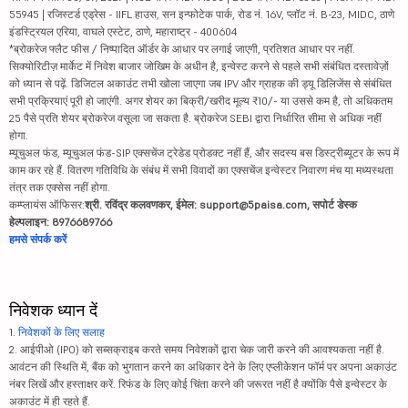
55945 | रजिस्टर्ड एड्रेस - IIFL हाउस, सन इन्फोटेक पार्क, रोड नं. 16V, प्लॉट नं. B-23, MIDC, ठाणे
इंडस्ट्रियल एरिया, वाघले एस्टेट, ठाणे, महाराष्ट्र - 400604
*ब्रोकरेज फ्लैट फीस / निष्पादित ऑर्डर के आधार पर लगाई जाएगी, प्रतिशत आधार पर नहीं.
सिक्योरिटीज़ मार्केट में निवेश बाजार जोखिम के अधीन है, इन्वेस्ट करने से पहले सभी संबंधित दस्तावेज़ों
को ध्यान से पढ़ें. डिजिटल अकाउंट तभी खोला जाएगा जब IPV और ग्राहक की ड्यू डिलिजेंस से संबंधित
सभी प्रक्रियाएं पूरी हो जाएंगी. अगर शेयर का बिक्री/खरीद मूल्य ₹10/- या उससे कम है, तो अधिकतम
25 पैसे प्रति शेयर ब्रोकरेज वसूला जा सकता है. ब्रोकरेज SEBI द्वारा निर्धारित सीमा से अधिक नहीं
होगा.
म्यूचुअल फंड, म्यूचुअल फंड-SIP एक्सचेंज ट्रेडेड प्रोडक्ट नहीं हैं, और सदस्य बस डिस्ट्रीब्यूटर के रूप में
काम कर रहे हैं. वितरण गतिविधि के संबंध में सभी विवादों का एक्सचेंज इन्वेस्टर निवारण मंच या मध्यस्थता
तंत्र तक एक्सेस नहीं होगा.
कम्प्लायंस ऑफिसर:
श्री. रविंद्र कलवणकर, ईमेल: support@5paisa.com, सपोर्ट डेस्क
हेल्पलाइन: 8976689766
हमसे संपर्क करें
निवेशक ध्यान दें
1.
निवेशकों के लिए सलाह
2. आईपीओ (IPO) को सब्सक्राइब करते समय निवेशकों द्वारा चेक जारी करने की आवश्यकता नहीं है.
आवंटन की स्थिति में, बैंक को भुगतान करने का अधिकार देने के लिए एप्लीकेशन फॉर्म पर अपना अकाउंट
नंबर लिखें और हस्ताक्षर करें. रिफंड के लिए कोई चिंता करने की जरूरत नहीं है क्योंकि पैसे इन्वेस्टर के
अकाउंट में ही रहते हैं.