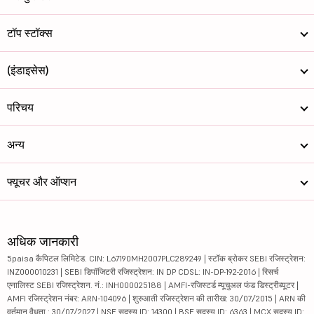
टॉप स्टॉक्स
(इंडाइसेस)
परिचय
अन्य
फ्यूचर और ऑप्शन
अधिक जानकारी
5paisa कैपिटल लिमिटेड. CIN: L67190MH2007PLC289249 | स्टॉक ब्रोकर SEBI रजिस्ट्रेशन:
INZ000010231 | SEBI डिपॉजिटरी रजिस्ट्रेशन: IN DP CDSL: IN-DP-192-2016 | रिसर्च
एनालिस्ट SEBI रजिस्ट्रेशन. नं.: INH000025188 | AMFI-रजिस्टर्ड म्यूचुअल फंड डिस्ट्रीब्यूटर |
AMFI रजिस्ट्रेशन नंबर: ARN-104096 | शुरुआती रजिस्ट्रेशन की तारीख: 30/07/2015 | ARN की
वर्तमान वैधता : 30/07/2027 | NSE सदस्य ID: 14300 | BSE सदस्य ID: 6363 | MCX सदस्य ID: