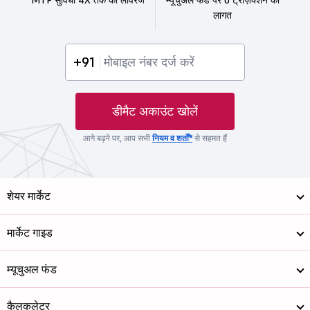
लागत
+91
डीमैट अकाउंट खोलें
आगे बढ़ने पर, आप सभी
नियम व शर्तों*
से सहमत हैं
शेयर मार्केट
मार्केट गाइड
म्यूचुअल फंड
कैलकुलेटर