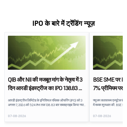
IPO के बारे में ट्रेंडिंग न्यूज़
QIB और NII की मजबूत मांग के नेतृत्व में 3
BSE SME पर IPO 
दिन आरडी इंडस्ट्रीज का IPO 138.83 बार
7% प्रीमियम पर फ
सब्सक्राइब हुआ
शेयरों की लिस्ट
आरडी इंडस्ट्रीज लिमिटेड के इनिशियल पब्लिक ऑफरिंग (IPO) को 3
फ्यूजन क्लासरूम एज्यूटेक शेयर
अगस्त 7, 2026 को 5:24 PM तक 138.83 बार सब्सक्राइब किया गया
में मध्यम शुरुआत की. BSE SME 
था. पब्लिक इश्यू को सब्सक्रिप्शन के लिए उपलब्ध 5,62,46,366 शेयरों
लिस्टेड स्टॉक, ₹159 के IPO इ
पर 7,80,88,05,383 शेयरों के लिए बिड प्राप्त हुई.
प्रीमियम प्रदान करता है. लिस्
07-08-2026
07-08-2026
प्रदान किया, जो एजुकेशन टेक्न
धारणा को दर्शाता है.