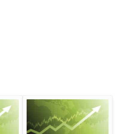
इन्फोसिस लिमिटेड डिविडेंड
तेल और प्राकृतिक गैस 
लाभांश