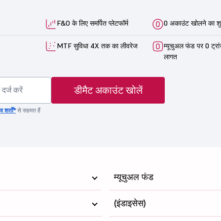
F&O के लिए समर्पित प्लेटफॉर्म
0 अकाउंट खोलने का शु
MTF सुविधा 4X तक का लीवरेज
म्यूचुअल फंड पर 0 ट्रा
लागत
डीमैट अकाउंट खोलें
 शर्तों*
से सहमत हैं
म्यूचुअल फंड
(इंडाइसेस)