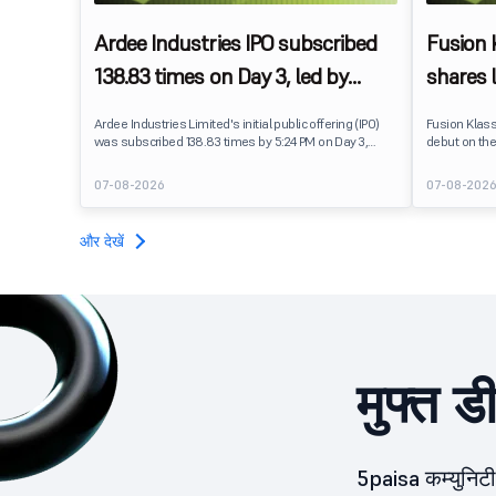
Ardee Industries IPO subscribed
Fusion
138.83 times on Day 3, led by
shares 
strong QIB and NII demand
IPO pri
Ardee Industries Limited's initial public offering (IPO)
Fusion Klas
was subscribed 138.83 times by 5:24 PM on Day 3,
debut on the
August 7, 2026. The public issue received bids for
stock listed
7,80,88,05,383 shares against 5,62,46,366 shares
delivering a
07-08-2026
07-08-202
available for subscription.
price of ₹159
investors, r
towards the
और देखें
मुफ्त ड
5paisa कम्युनिटी 