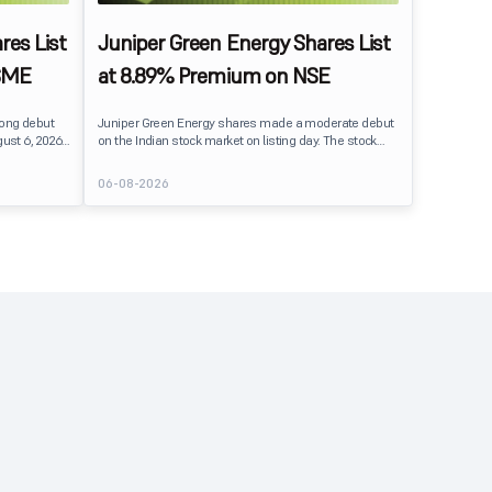
res List
Juniper Green Energy Shares List
SME
at 8.89% Premium on NSE
rong debut
Juniper Green Energy shares made a moderate debut
ust 6, 2026.
on the Indian stock market on listing day. The stock
er its issue
listed at ₹245 on the NSE and ₹242 on the BSE,
entiment
delivering a premium of nearly 8.89% over its IPO issue
06-08-2026
price of ₹225. The listing offered modest gains to IPO
sting Details
investors, reflecting steady market sentiment
 crore BSE
following a reasonably subscribed public issue.
e of equity