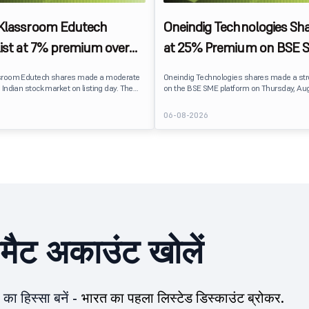
 Klassroom Edutech
Oneindig Technologies Sha
list at 7% premium over
at 25% Premium on BSE 
ce on BSE SME
sroom Edutech shares made a moderate
Oneindig Technologies shares made a st
 Indian stock market on listing day. The
on the BSE SME platform on Thursday, Aug
 at ₹170 per share on the BSE SME platform,
The stock listed at ₹120, a 25% premium ov
 premium of nearly 7% over its IPO issue
price of ₹96, reflecting positive investor s
6
06-08-2026
. The listing offered modest gains to IPO
despite the IPO receiving a modest overall
eflecting measured investor sentiment
subscription. Oneindig Technologies IPO Li
 education technology company.
Oneindig Technologies launched its ₹27.65
SME IPO, comprising an entirely fresh issu
shares.
ीमैट अकाउंट खोलें
का हिस्सा बनें -
भारत का पहला लिस्टेड डिस्काउंट ब्रोकर.