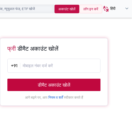
हिंदी
अकाउंट खोलें
लॉग इन करें
फ्री
डीमैट अकाउंट खोलें
+91
डीमैट अकाउंट खोलें
आगे बढ़ने पर, आप
नियम व शर्तें
स्वीकार करते हैं