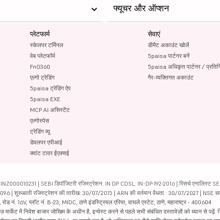
फ्यूचर और ऑप्शन
प्लेटफार्म
सेवाएं
स्केलपर टर्मिनल
डीमैट अकाउंट खोलें
वेब प्लेटफॉर्म
5paisa पार्टनर बनें
FnO360
5paisa अधिकृत पार्टनर / प्रतिन
एल्गो ट्रेडिंग
गैर-व्यक्तिगत अकाउंट
5paisa ट्रेडिंग ऐप
5paisa EXE
MCP AI असिस्टेंट
एल्गोस्पेस
ट्रेडिंग व्यू
डेवलपर एपीआई
क्वांट टावर ईएक्सई
000010231 | SEBI डिपॉजिटरी रजिस्ट्रेशन: IN DP CDSL: IN-DP-192-2016 | रिसर्च एनालिस्ट SEBI 
04096 | शुरुआती रजिस्ट्रेशन की तारीख: 30/07/2015 | ARN की वर्तमान वैधता : 30/07/2027 | NSE स
ड नं. 16V, प्लॉट नं. B-23, MIDC, ठाणे इंडस्ट्रियल एरिया, वाघले एस्टेट, ठाणे, महाराष्ट्र - 400604
ार्केट में निवेश बाजार जोखिम के अधीन है, इन्वेस्ट करने से पहले सभी संबंधित दस्तावेज़ों को ध्यान से पढ़े