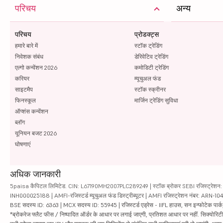
परिचय
अन्य
परिचय
प्रोडक्ट्स
हमारे बारे में
स्टॉक ट्रेडिंग
निवेशक संबंध
डेरिवेटिव ट्रेडिंग
एल्गो कन्वेंशन 2026
कमोडिटी ट्रेडिंग
करियर
म्यूचुअल फंड
साइटमैप
स्टॉक स्क्रीनर
फिनस्कूल
मार्जिन ट्रेडिंग सुविधा
ऑप्शंस कन्वेंशन
ब्लॉग
यूनियन बजट 2026
घोषणाएं
अधिक जानकारी
5paisa कैपिटल लिमिटेड. CIN: L67190MH2007PLC289249 | स्टॉक ब्रोकर SEBI रजिस्ट्रेशन: INZ
INH000025188 | AMFI-रजिस्टर्ड म्यूचुअल फंड डिस्ट्रीब्यूटर | AMFI रजिस्ट्रेशन नंबर: ARN-1
BSE सदस्य ID: 6363 | MCX सदस्य ID: 55945 | रजिस्टर्ड एड्रेस - IIFL हाउस, सन इन्फोटेक पार्क, रो
*ब्रोकरेज फ्लैट फीस / निष्पादित ऑर्डर के आधार पर लगाई जाएगी, प्रतिशत आधार पर नहीं. सिक्योरिटीज़ म