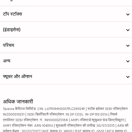
टॉप स्टॉक्स
(इंडाइसेस)
परिचय
अन्य
फ्यूचर और ऑप्शन
अधिक जानकारी
5paisa कैपिटल लिमिटेड. CIN: L67190MH2007PLC289249 | स्टॉक ब्रोकर SEBI रजिस्ट्रेशन:
INZ000010231 | SEBI डिपॉजिटरी रजिस्ट्रेशन: IN DP CDSL: IN-DP-192-2016 | रिसर्च
एनालिस्ट SEBI रजिस्ट्रेशन. नं.: INH000025188 | AMFI-रजिस्टर्ड म्यूचुअल फंड डिस्ट्रीब्यूटर |
AMFI रजिस्ट्रेशन नंबर: ARN-104096 | शुरुआती रजिस्ट्रेशन की तारीख: 30/07/2015 | ARN की
वर्तमान वैधता : 30/07/2027 | NSE सदस्य ID: 14300 | BSE सदस्य ID: 6363 | MCX सदस्य ID: