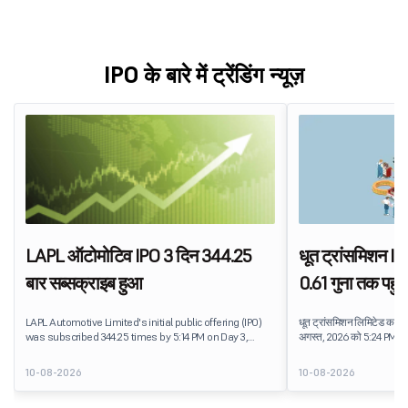
IPO के बारे में ट्रेंडिंग न्यूज़
LAPL ऑटोमोटिव IPO 3 दिन 344.25
धूत ट्रांसमिशन IP
बार सब्सक्राइब हुआ
0.61 गुना तक पहुं
LAPL Automotive Limited's initial public offering (IPO)
धूत ट्रांसमिशन लिमिटेड का 
was subscribed 344.25 times by 5:14 PM on Day 3,
अगस्त, 2026 को 5:24 PM तक 
August 10, 2026. The public issue received bids for
पब्लिक इश्यू को सब्सक्रिप्शन 
79,06,72,800 shares against 22,96,800 shares available
1,53,54,723 शेयरों के लिए बिड प
10-08-2026
10-08-2026
for subscription. The Non-Institutional Investors (NIIs)
category led the demand with a subscription of 433.25