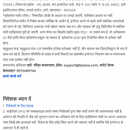
55945 | रजिस्टर्ड एड्रेस - IIFL हाउस, सन इन्फोटेक पार्क, रोड नं. 16V, प्लॉट नं. B-23, MIDC, ठाणे
इंडस्ट्रियल एरिया, वाघले एस्टेट, ठाणे, महाराष्ट्र - 400604
*ब्रोकरेज फ्लैट फीस / निष्पादित ऑर्डर के आधार पर लगाई जाएगी, प्रतिशत आधार पर नहीं.
सिक्योरिटीज़ मार्केट में निवेश बाजार जोखिम के अधीन है, इन्वेस्ट करने से पहले सभी संबंधित दस्तावेज़ों
को ध्यान से पढ़ें. डिजिटल अकाउंट तभी खोला जाएगा जब IPV और ग्राहक की ड्यू डिलिजेंस से संबंधित
सभी प्रक्रियाएं पूरी हो जाएंगी. अगर शेयर का बिक्री/खरीद मूल्य ₹10/- या उससे कम है, तो अधिकतम
25 पैसे प्रति शेयर ब्रोकरेज वसूला जा सकता है. ब्रोकरेज SEBI द्वारा निर्धारित सीमा से अधिक नहीं
होगा.
म्यूचुअल फंड, म्यूचुअल फंड-SIP एक्सचेंज ट्रेडेड प्रोडक्ट नहीं हैं, और सदस्य बस डिस्ट्रीब्यूटर के रूप में
काम कर रहे हैं. वितरण गतिविधि के संबंध में सभी विवादों का एक्सचेंज इन्वेस्टर निवारण मंच या मध्यस्थता
तंत्र तक एक्सेस नहीं होगा.
कम्प्लायंस ऑफिसर:
श्री. रविंद्र कलवणकर, ईमेल: support@5paisa.com, सपोर्ट डेस्क
हेल्पलाइन: 8976689766
हमसे संपर्क करें
निवेशक ध्यान दें
1.
निवेशकों के लिए सलाह
2. आईपीओ (IPO) को सब्सक्राइब करते समय निवेशकों द्वारा चेक जारी करने की आवश्यकता नहीं है.
आवंटन की स्थिति में, बैंक को भुगतान करने का अधिकार देने के लिए एप्लीकेशन फॉर्म पर अपना अकाउंट
नंबर लिखें और हस्ताक्षर करें. रिफंड के लिए कोई चिंता करने की जरूरत नहीं है क्योंकि पैसे इन्वेस्टर के
अकाउंट में ही रहते हैं.