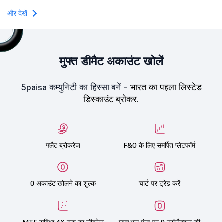
times, followed by Individual Investors at 387.66 times,
while the Qualified Institutional Buyers (QIBs) portion
और देखें
was subscribed 200.23 times.
मुफ्त डीमैट अकाउंट खोलें
5paisa कम्युनिटी का हिस्सा बनें -
भारत का पहला लिस्टेड
डिस्काउंट ब्रोकर.
फ्लैट ब्रोकरेज
F&O के लिए समर्पित प्लेटफॉर्म
0 अकाउंट खोलने का शुल्क
चार्ट पर ट्रेड करें
MTF सुविधा 4X तक का लीवरेज
म्यूचुअल फंड पर 0 ट्रांज़ैक्शन की