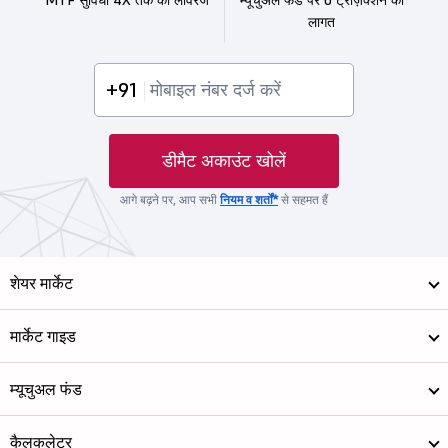
लागत
+91
डीमैट अकाउंट खोलें
आगे बढ़ने पर, आप सभी
नियम व शर्तों*
से सहमत हैं
शेयर मार्केट
मार्केट गाइड
म्यूचुअल फंड
कैलकुलेटर