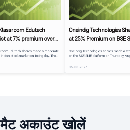
 Klassroom Edutech
Oneindig Technologies Sha
list at 7% premium over
at 25% Premium on BSE 
ce on BSE SME
sroom Edutech shares made a moderate
Oneindig Technologies shares made a st
 Indian stock market on listing day. The
on the BSE SME platform on Thursday, Aug
 at ₹170 per share on the BSE SME platform,
The stock listed at ₹120, a 25% premium ov
 premium of nearly 7% over its IPO issue
price of ₹96, reflecting positive investor s
6
06-08-2026
. The listing offered modest gains to IPO
despite the IPO receiving a modest overall
eflecting measured investor sentiment
subscription. Oneindig Technologies IPO Li
 education technology company.
Oneindig Technologies launched its ₹27.65
SME IPO, comprising an entirely fresh issu
shares.
ीमैट अकाउंट खोलें