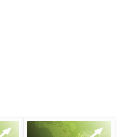
इन्फोसिस लिमिटेड डिविडेंड
तेल और प्राकृतिक गैस 
लाभांश