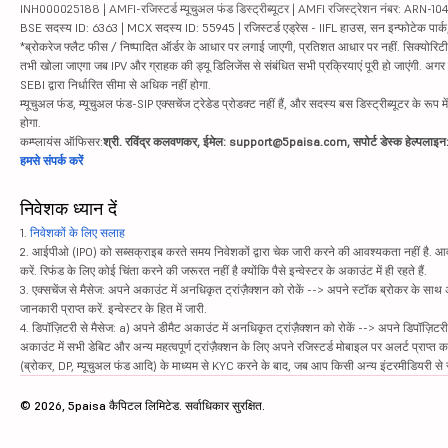
INH000025188 | AMFI-रजिस्टर्ड म्यूचुअल फंड डिस्ट्रीब्यूटर | AMFI रजिस्ट्रेशन नंबर: ARN-1
BSE सदस्य ID: 6363 | MCX सदस्य ID: 55945 | रजिस्टर्ड एड्रेस - IIFL हाउस, सन इन्फोटेक पार्क, रो
*ब्रोकरेज फ्लैट फीस / निष्पादित ऑर्डर के आधार पर लगाई जाएगी, प्रतिशत आधार पर नहीं. सिक्योरिटीज़ म
तभी खोला जाएगा जब IPV और ग्राहक की ड्यू डिलिजेंस से संबंधित सभी प्रक्रियाएं पूरी हो जाएंगी. अग
SEBI द्वारा निर्धारित सीमा से अधिक नहीं होगा.
म्यूचुअल फंड, म्यूचुअल फंड-SIP एक्सचेंज ट्रेडेड प्रोडक्ट नहीं हैं, और सदस्य बस डिस्ट्रीब्यूटर के रूप म
होगा.
कम्प्लायंस ऑफिसर:
श्री. रविंद्र कलवणकर, ईमेल: support@5paisa.com, सपोर्ट डेस्क हेल्पला
हमसे संपर्क करें
निवेशक ध्यान दें
1.
निवेशकों के लिए सलाह
2. आईपीओ (IPO) को सब्सक्राइब करते समय निवेशकों द्वारा चेक जारी करने की आवश्यकता नहीं है. आवंट
करें. रिफंड के लिए कोई चिंता करने की जरूरत नहीं है क्योंकि पैसे इन्वेस्टर के अकाउंट में ही रहते हैं.
3. एक्सचेंज से मैसेज: अपने अकाउंट में अनधिकृत ट्रांज़ैक्शन को रोकें --> अपने स्टॉक ब्रोकर के सा
जानकारी प्राप्त करें. इन्वेस्टर के हित में जारी.
4. डिपॉज़िटरी से मैसेज: a) अपने डीमैट अकाउंट में अनधिकृत ट्रांज़ैक्शन को रोकें --> अपने डिपॉज़िटरी
अकाउंट में सभी डेबिट और अन्य महत्वपूर्ण ट्रांज़ैक्शन के लिए अपने रजिस्टर्ड मोबाइल पर अलर्ट प्राप्त 
(ब्रोकर, DP, म्यूचुअल फंड आदि) के माध्यम से KYC करने के बाद, जब आप किसी अन्य इंटरमीडियरी से सं
© 2026, 5paisa कैपिटल लिमिटेड. सर्वाधिकार सुरक्षित.