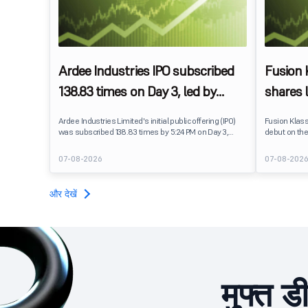
Ardee Industries IPO subscribed
Fusion
138.83 times on Day 3, led by
shares 
strong QIB and NII demand
IPO pri
Ardee Industries Limited's initial public offering (IPO)
Fusion Klas
was subscribed 138.83 times by 5:24 PM on Day 3,
debut on the
August 7, 2026. The public issue received bids for
stock listed
7,80,88,05,383 shares against 5,62,46,366 shares
delivering a
07-08-2026
07-08-202
available for subscription.
price of ₹159
investors, r
towards the
और देखें
मुफ्त ड