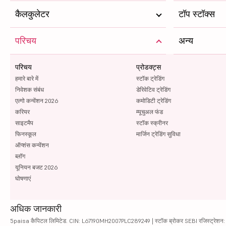
कैलकुलेटर
टॉप स्टॉक्स
परिचय
अन्य
परिचय
प्रोडक्ट्स
हमारे बारे में
स्टॉक ट्रेडिंग
निवेशक संबंध
डेरिवेटिव ट्रेडिंग
एल्गो कन्वेंशन 2026
कमोडिटी ट्रेडिंग
करियर
म्यूचुअल फंड
साइटमैप
स्टॉक स्क्रीनर
फिनस्कूल
मार्जिन ट्रेडिंग सुविधा
ऑप्शंस कन्वेंशन
ब्लॉग
यूनियन बजट 2026
घोषणाएं
अधिक जानकारी
5paisa कैपिटल लिमिटेड. CIN: L67190MH2007PLC289249 | स्टॉक ब्रोकर SEBI रजिस्ट्रेशन: INZ