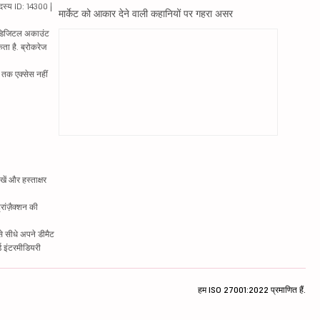
दस्य ID: 14300 |
मार्केट को आकार देने वाली कहानियों पर गहरा असर
ं. डिजिटल अकाउंट
ता है. ब्रोकरेज
्र तक एक्सेस नहीं
ें और हस्ताक्षर
रांज़ैक्शन की
े सीधे अपने डीमैट
्ड इंटरमीडियरी
हम ISO 27001:2022 प्रमाणित हैं.