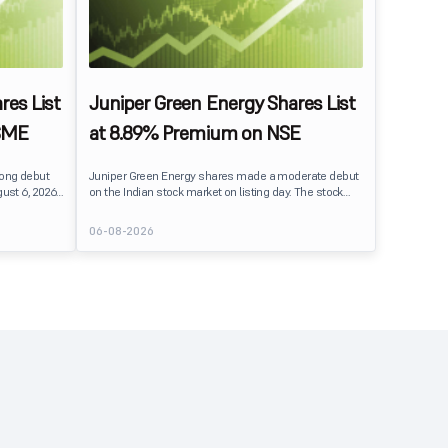
res List
Juniper Green Energy Shares List
SME
at 8.89% Premium on NSE
rong debut
Juniper Green Energy shares made a moderate debut
ust 6, 2026.
on the Indian stock market on listing day. The stock
er its issue
listed at ₹245 on the NSE and ₹242 on the BSE,
entiment
delivering a premium of nearly 8.89% over its IPO issue
06-08-2026
price of ₹225. The listing offered modest gains to IPO
sting Details
investors, reflecting steady market sentiment
 crore BSE
following a reasonably subscribed public issue.
e of equity