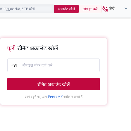
हिंदी
अकाउंट खोलें
लॉग इन करें
फ्री
डीमैट अकाउंट खोलें
+91
डीमैट अकाउंट खोलें
आगे बढ़ने पर, आप
नियम व शर्तें
स्वीकार करते हैं