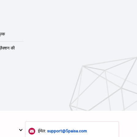
ल्क
ंज़ैक्शन की
ईमेल:
support@5paisa.com