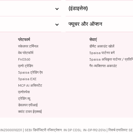
(इंडाइसेस)
फ्यूचर और ऑप्शन
प्लेटफार्म
सेवाएं
स्केलपर टर्मिनल
डीमैट अकाउंट खोलें
वेब प्लेटफॉर्म
5paisa पार्टनर बनें
FnO360
5paisa अधिकृत पार्टनर / प्रतिन
एल्गो ट्रेडिंग
गैर-व्यक्तिगत अकाउंट
5paisa ट्रेडिंग ऐप
5paisa EXE
MCP AI असिस्टेंट
एल्गोस्पेस
ट्रेडिंग व्यू
डेवलपर एपीआई
क्वांट टावर ईएक्सई
000010231 | SEBI डिपॉजिटरी रजिस्ट्रेशन: IN DP CDSL: IN-DP-192-2016 | रिसर्च एनालिस्ट SEBI 