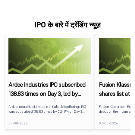
IPO के बारे में ट्रेंडिंग न्यूज़
Ardee Industries IPO subscribed
Fusion Klassr
138.83 times on Day 3, led by
shares list at
strong QIB and NII demand
IPO price on 
Ardee Industries Limited's initial public offering (IPO)
Fusion Klassroom Edut
was subscribed 138.83 times by 5:24 PM on Day 3,
debut on the Indian stoc
August 7, 2026. The public issue received bids for
stock listed at ₹170 per
7,80,88,05,383 shares against 5,62,46,366 shares
delivering a premium of 
07-08-2026
07-08-2026
available for subscription.
price of ₹159. The listin
investors, reflecting m