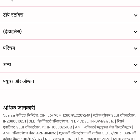
टॉप स्टॉक्स
(इंडाइसेस)
परिचय
अन्य
फ्यूचर और ऑप्शन
अधिक जानकारी
5paisa कैपिटल लिमिटेड. CIN: L67190MH2007PLC289249 | स्टॉक ब्रोकर SEBI रजिस्ट्रेशन:
INZ000010231 | SEBI डिपॉजिटरी रजिस्ट्रेशन: IN DP CDSL: IN-DP-192-2016 | रिसर्च
एनालिस्ट SEBI रजिस्ट्रेशन. नं.: INH000025188 | AMFI-रजिस्टर्ड म्यूचुअल फंड डिस्ट्रीब्यूटर |
AMFI रजिस्ट्रेशन नंबर: ARN-104096 | शुरुआती रजिस्ट्रेशन की तारीख: 30/07/2015 | ARN की
वर्तमान वैधता : 30/07/2027 | NSE सदस्य ID: 14300 | BSE सदस्य ID: 6363 | MCX सदस्य ID: