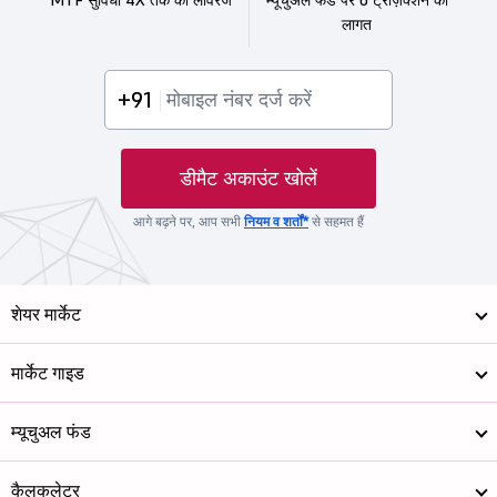
लागत
+91
डीमैट अकाउंट खोलें
आगे बढ़ने पर, आप सभी
नियम व शर्तों*
से सहमत हैं
शेयर मार्केट
मार्केट गाइड
म्यूचुअल फंड
कैलकुलेटर