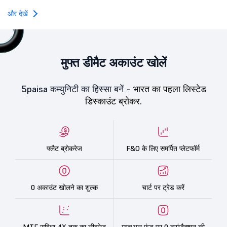
towards the education 
और देखें
मुफ्त डीमैट अकाउंट खोलें
5paisa कम्युनिटी का हिस्सा बनें -
भारत का पहला लिस्टेड
डिस्काउंट ब्रोकर.
फ्लैट ब्रोकरेज
F&O के लिए समर्पित प्लेटफॉर्म
0 अकाउंट खोलने का शुल्क
चार्ट पर ट्रेड करें
MTF सुविधा 4X तक का लीवरेज
म्यूचुअल फंड पर 0 ट्रांज़ैक्शन की