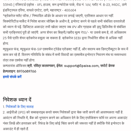
55945 | रजिस्टर्ड एड्रेस - IIFL हाउस, सन इन्फोटेक पार्क, रोड नं. 16V, प्लॉट नं. B-23, MIDC, ठाणे
इंडस्ट्रियल एरिया, वाघले एस्टेट, ठाणे, महाराष्ट्र - 400604
*ब्रोकरेज फ्लैट फीस / निष्पादित ऑर्डर के आधार पर लगाई जाएगी, प्रतिशत आधार पर नहीं.
सिक्योरिटीज़ मार्केट में निवेश बाजार जोखिम के अधीन है, इन्वेस्ट करने से पहले सभी संबंधित दस्तावेज़ों
को ध्यान से पढ़ें. डिजिटल अकाउंट तभी खोला जाएगा जब IPV और ग्राहक की ड्यू डिलिजेंस से संबंधित
सभी प्रक्रियाएं पूरी हो जाएंगी. अगर शेयर का बिक्री/खरीद मूल्य ₹10/- या उससे कम है, तो अधिकतम
25 पैसे प्रति शेयर ब्रोकरेज वसूला जा सकता है. ब्रोकरेज SEBI द्वारा निर्धारित सीमा से अधिक नहीं
होगा.
म्यूचुअल फंड, म्यूचुअल फंड-SIP एक्सचेंज ट्रेडेड प्रोडक्ट नहीं हैं, और सदस्य बस डिस्ट्रीब्यूटर के रूप में
काम कर रहे हैं. वितरण गतिविधि के संबंध में सभी विवादों का एक्सचेंज इन्वेस्टर निवारण मंच या मध्यस्थता
तंत्र तक एक्सेस नहीं होगा.
कम्प्लायंस ऑफिसर:
श्री. रविंद्र कलवणकर, ईमेल: support@5paisa.com, सपोर्ट डेस्क
हेल्पलाइन: 8976689766
हमसे संपर्क करें
निवेशक ध्यान दें
1.
निवेशकों के लिए सलाह
2. आईपीओ (IPO) को सब्सक्राइब करते समय निवेशकों द्वारा चेक जारी करने की आवश्यकता नहीं है.
आवंटन की स्थिति में, बैंक को भुगतान करने का अधिकार देने के लिए एप्लीकेशन फॉर्म पर अपना अकाउंट
नंबर लिखें और हस्ताक्षर करें. रिफंड के लिए कोई चिंता करने की जरूरत नहीं है क्योंकि पैसे इन्वेस्टर के
अकाउंट में ही रहते हैं.