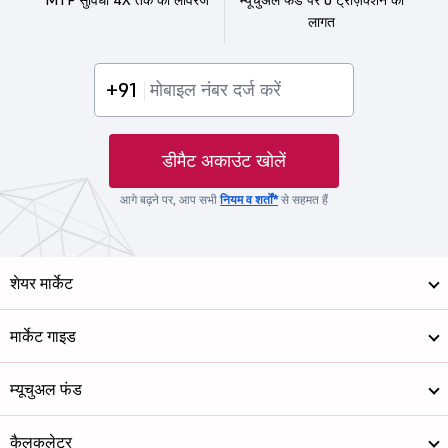
लागत
+91
डीमैट अकाउंट खोलें
आगे बढ़ने पर, आप सभी
नियम व शर्तों*
से सहमत हैं
शेयर मार्केट
मार्केट गाइड
म्यूचुअल फंड
कैलकुलेटर