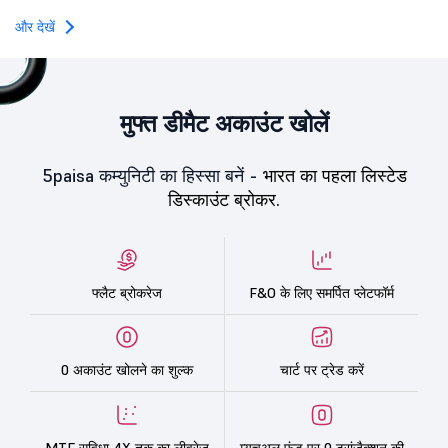
towards the education 
और देखें
मुफ्त डीमैट अकाउंट खोलें
5paisa कम्युनिटी का हिस्सा बनें -
भारत का पहला लिस्टेड
डिस्काउंट ब्रोकर.
फ्लैट ब्रोकरेज
F&O के लिए समर्पित प्लेटफॉर्म
0 अकाउंट खोलने का शुल्क
चार्ट पर ट्रेड करें
MTF सुविधा 4X तक का लीवरेज
म्यूचुअल फंड पर 0 ट्रांज़ैक्शन की