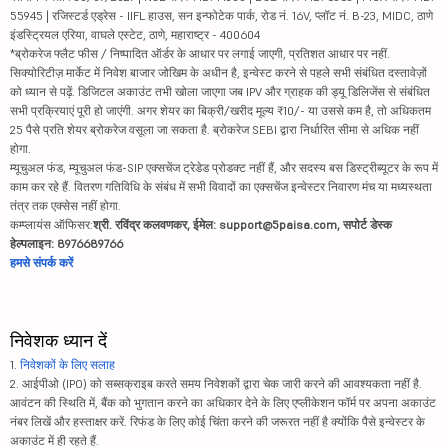
55945 | रजिस्टर्ड एड्रेस - IIFL हाउस, सन इन्फोटेक पार्क, रोड नं. 16V, प्लॉट नं. B-23, MIDC, ठाणे
इंडस्ट्रियल एरिया, वाघले एस्टेट, ठाणे, महाराष्ट्र - 400604
*ब्रोकरेज फ्लैट फीस / निष्पादित ऑर्डर के आधार पर लगाई जाएगी, प्रतिशत आधार पर नहीं.
सिक्योरिटीज़ मार्केट में निवेश बाजार जोखिम के अधीन है, इन्वेस्ट करने से पहले सभी संबंधित दस्तावेज़ों
को ध्यान से पढ़ें. डिजिटल अकाउंट तभी खोला जाएगा जब IPV और ग्राहक की ड्यू डिलिजेंस से संबंधित
सभी प्रक्रियाएं पूरी हो जाएंगी. अगर शेयर का बिक्री/खरीद मूल्य ₹10/- या उससे कम है, तो अधिकतम
25 पैसे प्रति शेयर ब्रोकरेज वसूला जा सकता है. ब्रोकरेज SEBI द्वारा निर्धारित सीमा से अधिक नहीं
होगा.
म्यूचुअल फंड, म्यूचुअल फंड-SIP एक्सचेंज ट्रेडेड प्रोडक्ट नहीं हैं, और सदस्य बस डिस्ट्रीब्यूटर के रूप में
काम कर रहे हैं. वितरण गतिविधि के संबंध में सभी विवादों का एक्सचेंज इन्वेस्टर निवारण मंच या मध्यस्थता
तंत्र तक एक्सेस नहीं होगा.
कम्प्लायंस ऑफिसर:
श्री. रविंद्र कलवणकर, ईमेल: support@5paisa.com, सपोर्ट डेस्क
हेल्पलाइन: 8976689766
हमसे संपर्क करें
निवेशक ध्यान दें
1.
निवेशकों के लिए सलाह
2. आईपीओ (IPO) को सब्सक्राइब करते समय निवेशकों द्वारा चेक जारी करने की आवश्यकता नहीं है.
आवंटन की स्थिति में, बैंक को भुगतान करने का अधिकार देने के लिए एप्लीकेशन फॉर्म पर अपना अकाउंट
नंबर लिखें और हस्ताक्षर करें. रिफंड के लिए कोई चिंता करने की जरूरत नहीं है क्योंकि पैसे इन्वेस्टर के
अकाउंट में ही रहते हैं.