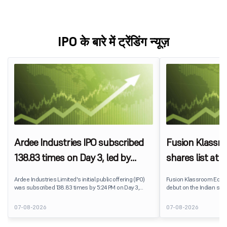
IPO के बारे में ट्रेंडिंग न्यूज़
Ardee Industries IPO subscribed
Fusion Klassr
138.83 times on Day 3, led by
shares list at
strong QIB and NII demand
IPO price on 
Ardee Industries Limited's initial public offering (IPO)
Fusion Klassroom Edut
was subscribed 138.83 times by 5:24 PM on Day 3,
debut on the Indian stoc
August 7, 2026. The public issue received bids for
stock listed at ₹170 per
7,80,88,05,383 shares against 5,62,46,366 shares
delivering a premium of 
07-08-2026
07-08-2026
available for subscription.
price of ₹159. The listin
investors, reflecting m