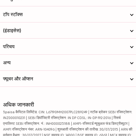
टॉप स्टॉक्स
(इंडाइसेस)
परिचय
अन्य
फ्यूचर और ऑप्शन
अधिक जानकारी
5paisa कैपिटल लिमिटेड. CIN: L67190MH2007PLC289249 | स्टॉक ब्रोकर SEBI रजिस्ट्रेशन:
INZ000010231 | SEBI डिपॉजिटरी रजिस्ट्रेशन: IN DP CDSL: IN-DP-192-2016 | रिसर्च
एनालिस्ट SEBI रजिस्ट्रेशन. नं.: INH000025188 | AMFI-रजिस्टर्ड म्यूचुअल फंड डिस्ट्रीब्यूटर |
AMFI रजिस्ट्रेशन नंबर: ARN-104096 | शुरुआती रजिस्ट्रेशन की तारीख: 30/07/2015 | ARN की
वर्तमान वैधता : 30/07/2027 | NSE सदस्य ID: 14300 | BSE सदस्य ID: 6363 | MCX सदस्य ID: