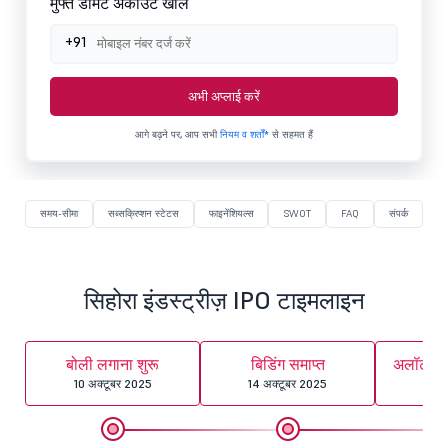
मुफ्त डीमैट अकाउंट खोलें
+91
अभी अप्लाई करें
आगे बढ़ने पर, आप सभी
नियम व शर्तों*
से सहमत हैं
समय-सीमा
सब्सक्रिप्शन स्टेटस
फाइनेंशियल्स
SWOT
FAQ
संपर्क
सिहोरा इंडस्ट्रीज़ IPO टाइमलाइन
बोली लगाना शुरू
बिडिंग समाप्त
अलॉटमेंट
10 अक्टूबर 2025
14 अक्टूबर 2025
15 अ