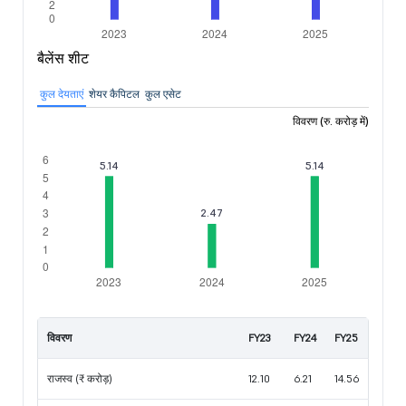
बैलेंस शीट
कुल देयताएं
शेयर कैपिटल
कुल एसेट
विवरण (रु. करोड़ में)
विवरण
FY23
FY24
FY25
राजस्व (₹ करोड़)
12.10
6.21
14.56