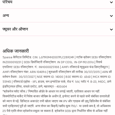
परिचय
अन्य
फ्यूचर और ऑप्शन
अधिक जानकारी
5paisa कैपिटल लिमिटेड. CIN: L67190MH2007PLC289249 | स्टॉक ब्रोकर SEBI रजिस्ट्रेशन:
INZ000010231 | SEBI डिपॉजिटरी रजिस्ट्रेशन: IN DP CDSL: IN-DP-192-2016 | रिसर्च
एनालिस्ट SEBI रजिस्ट्रेशन. नं.: INH000025188 | AMFI-रजिस्टर्ड म्यूचुअल फंड डिस्ट्रीब्यूटर |
AMFI रजिस्ट्रेशन नंबर: ARN-104096 | शुरुआती रजिस्ट्रेशन की तारीख: 30/07/2015 | ARN की
वर्तमान वैधता : 30/07/2027 | NSE सदस्य ID: 14300 | BSE सदस्य ID: 6363 | MCX सदस्य ID:
55945 | रजिस्टर्ड एड्रेस - IIFL हाउस, सन इन्फोटेक पार्क, रोड नं. 16V, प्लॉट नं. B-23, MIDC, ठाणे
इंडस्ट्रियल एरिया, वाघले एस्टेट, ठाणे, महाराष्ट्र - 400604
*ब्रोकरेज फ्लैट फीस / निष्पादित ऑर्डर के आधार पर लगाई जाएगी, प्रतिशत आधार पर नहीं.
सिक्योरिटीज़ मार्केट में निवेश बाजार जोखिम के अधीन है, इन्वेस्ट करने से पहले सभी संबंधित दस्तावेज़ों
को ध्यान से पढ़ें. डिजिटल अकाउंट तभी खोला जाएगा जब IPV और ग्राहक की ड्यू डिलिजेंस से संबंधित
सभी प्रक्रियाएं पूरी हो जाएंगी. अगर शेयर का बिक्री/खरीद मूल्य ₹10/- या उससे कम है, तो अधिकतम
25 पैसे प्रति शेयर ब्रोकरेज वसूला जा सकता है. ब्रोकरेज SEBI द्वारा निर्धारित सीमा से अधिक नहीं