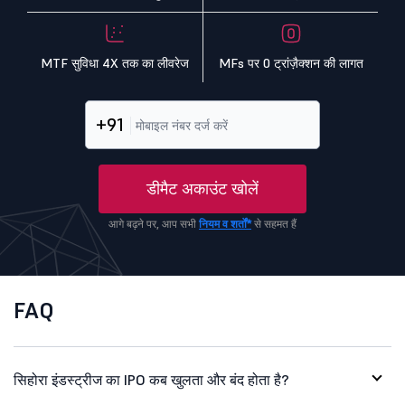
MTF सुविधा 4X तक का लीवरेज
MFs पर 0 ट्रांज़ैक्शन की लागत
+91
डीमैट अकाउंट खोलें
आगे बढ़ने पर, आप सभी
नियम व शर्तों*
से सहमत हैं
FAQ
सिहोरा इंडस्ट्रीज का IPO कब खुलता और बंद होता है?