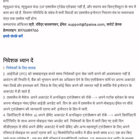
होगा.
म्यूचुअल फंड, म्यूचुअल फंड-SIP एक्सचेंज ट्रेडेड प्रोडक्ट नहीं हैं, और सदस्य बस डिस्ट्रीब्यूटर के रूप में
काम कर रहे हैं. वितरण गतिविधि के संबंध में सभी विवादों का एक्सचेंज इन्वेस्टर निवारण मंच या मध्यस्थता
तंत्र तक एक्सेस नहीं होगा.
कम्प्लायंस ऑफिसर:
श्री. रविंद्र कलवणकर, ईमेल: support@5paisa.com, सपोर्ट डेस्क
हेल्पलाइन: 8976689766
हमसे संपर्क करें
निवेशक ध्यान दें
1.
निवेशकों के लिए सलाह
2. आईपीओ (IPO) को सब्सक्राइब करते समय निवेशकों द्वारा चेक जारी करने की आवश्यकता नहीं है.
आवंटन की स्थिति में, बैंक को भुगतान करने का अधिकार देने के लिए एप्लीकेशन फॉर्म पर अपना अकाउंट
नंबर लिखें और हस्ताक्षर करें. रिफंड के लिए कोई चिंता करने की जरूरत नहीं है क्योंकि पैसे इन्वेस्टर के
अकाउंट में ही रहते हैं.
3. एक्सचेंज से मैसेज: अपने अकाउंट में अनधिकृत ट्रांज़ैक्शन को रोकें --> अपने स्टॉक ब्रोकर के साथ
अपना मोबाइल नंबर/ईमेल आईडी अपडेट करें. दिन के अंत में एक्सचेंज से अपने मोबाइल/ईमेल पर सीधे
अपने ट्रांज़ैक्शन की जानकारी प्राप्त करें. इन्वेस्टर के हित में जारी.
4. डिपॉज़िटरी से मैसेज: a) अपने डीमैट अकाउंट में अनधिकृत ट्रांज़ैक्शन को रोकें --> अपने डिपॉज़िटरी
पार्टिसिपेंट के साथ अपना मोबाइल नंबर अपडेट करें. निवेशकों के हित में जारी किए गए उसी दिन
सीडीएसएल से सीधे अपने डीमैट अकाउंट में सभी डेबिट और अन्य महत्वपूर्ण ट्रांज़ैक्शन के लिए अपने
रजिस्टर्ड मोबाइल पर अलर्ट प्राप्त करें. b) सिक्योरिटीज़ मार्केट में डील करते समय KYC एक बार किए
जाने वाला प्रोसेस है - एक बार सेबी रजिस्टर्ड इंटरमीडियरी (ब्रोकर, DP, म्यूचुअल फंड आदि) के माध्यम