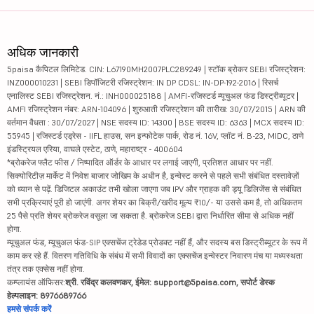
अधिक जानकारी
5paisa कैपिटल लिमिटेड. CIN: L67190MH2007PLC289249 | स्टॉक ब्रोकर SEBI रजिस्ट्रेशन:
INZ000010231 | SEBI डिपॉजिटरी रजिस्ट्रेशन: IN DP CDSL: IN-DP-192-2016 | रिसर्च
एनालिस्ट SEBI रजिस्ट्रेशन. नं.: INH000025188 | AMFI-रजिस्टर्ड म्यूचुअल फंड डिस्ट्रीब्यूटर |
AMFI रजिस्ट्रेशन नंबर: ARN-104096 | शुरुआती रजिस्ट्रेशन की तारीख: 30/07/2015 | ARN की
वर्तमान वैधता : 30/07/2027 | NSE सदस्य ID: 14300 | BSE सदस्य ID: 6363 | MCX सदस्य ID:
55945 | रजिस्टर्ड एड्रेस - IIFL हाउस, सन इन्फोटेक पार्क, रोड नं. 16V, प्लॉट नं. B-23, MIDC, ठाणे
इंडस्ट्रियल एरिया, वाघले एस्टेट, ठाणे, महाराष्ट्र - 400604
*ब्रोकरेज फ्लैट फीस / निष्पादित ऑर्डर के आधार पर लगाई जाएगी, प्रतिशत आधार पर नहीं.
सिक्योरिटीज़ मार्केट में निवेश बाजार जोखिम के अधीन है, इन्वेस्ट करने से पहले सभी संबंधित दस्तावेज़ों
को ध्यान से पढ़ें. डिजिटल अकाउंट तभी खोला जाएगा जब IPV और ग्राहक की ड्यू डिलिजेंस से संबंधित
सभी प्रक्रियाएं पूरी हो जाएंगी. अगर शेयर का बिक्री/खरीद मूल्य ₹10/- या उससे कम है, तो अधिकतम
25 पैसे प्रति शेयर ब्रोकरेज वसूला जा सकता है. ब्रोकरेज SEBI द्वारा निर्धारित सीमा से अधिक नहीं
होगा.
म्यूचुअल फंड, म्यूचुअल फंड-SIP एक्सचेंज ट्रेडेड प्रोडक्ट नहीं हैं, और सदस्य बस डिस्ट्रीब्यूटर के रूप में
काम कर रहे हैं. वितरण गतिविधि के संबंध में सभी विवादों का एक्सचेंज इन्वेस्टर निवारण मंच या मध्यस्थता
तंत्र तक एक्सेस नहीं होगा.
कम्प्लायंस ऑफिसर:
श्री. रविंद्र कलवणकर, ईमेल: support@5paisa.com, सपोर्ट डेस्क
हेल्पलाइन: 8976689766
हमसे संपर्क करें