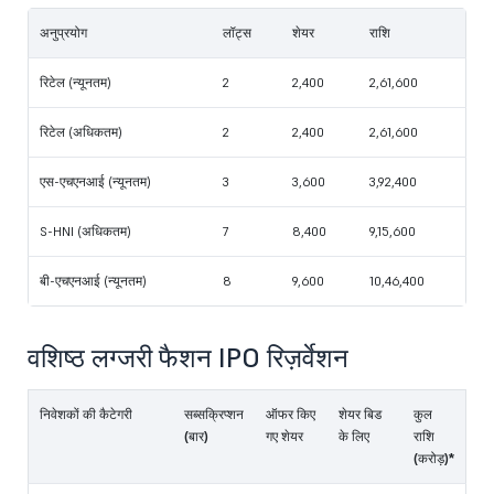
अनुप्रयोग
लॉट्स
शेयर
राशि
रिटेल (न्यूनतम)
2
2,400
2,61,600
रिटेल (अधिकतम)
2
2,400
2,61,600
एस-एचएनआई (न्यूनतम)
3
3,600
3,92,400
S-HNI (अधिकतम)
7
8,400
9,15,600
बी-एचएनआई (न्यूनतम)
8
9,600
10,46,400
वशिष्ठ लग्जरी फैशन IPO रिज़र्वेशन
निवेशकों की कैटेगरी
सब्सक्रिप्शन
ऑफर किए
शेयर बिड
कुल
(बार)
गए शेयर
के लिए
राशि
(करोड़)*