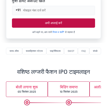
मुफ्त डीमैट अकाउंट खोलें
+91
अभी अप्लाई करें
आगे बढ़ने पर, आप सभी
नियम व शर्तों*
से सहमत हैं
समय-सीमा
सब्सक्रिप्शन स्टेटस
फाइनेंशियल्स
SWOT
FAQ
संपर्क
वशिष्ठ लग्जरी फैशन IPO टाइमलाइन
बोली लगाना शुरू
बिडिंग समाप्त
अलॉटमेंट
05 सितंबर 2025
10 सितंबर 2025
11 स