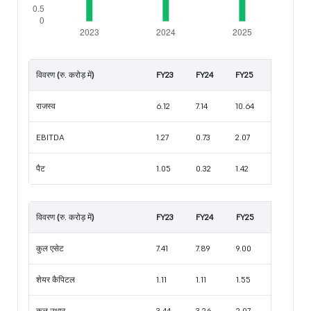
विवरण (रु. करोड़ में)
FY23
FY24
FY25
राजस्व
6.12
7.14
10.64
EBITDA
1.27
0.73
2.07
पैट
1.05
0.32
1.42
विवरण (रु. करोड़ में)
FY23
FY24
FY25
कुल एसेट
7.41
7.89
9.00
शेयर कैपिटल
1.11
1.11
1.55
कुल उधार
3.44
3.26
2.07