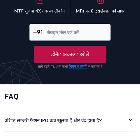
MTF सुविधा 4X तक का लीवरेज
MFs पर 0 ट्रांज़ैक्शन की लागत
+91
डीमैट अकाउंट खोलें
आगे बढ़ने पर, आप सभी
नियम व शर्तों*
से सहमत हैं
FAQ
वशिष्ठ लग्जरी फैशन IPO कब खुलता है और बंद होता है?