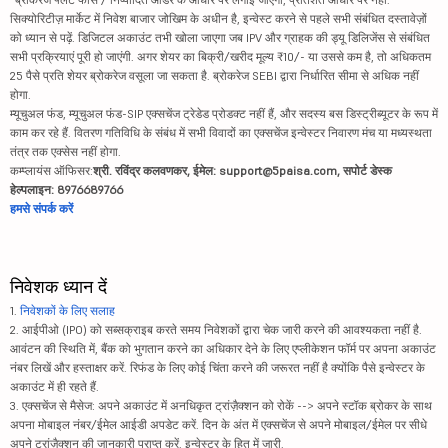
सिक्योरिटीज़ मार्केट में निवेश बाजार जोखिम के अधीन है, इन्वेस्ट करने से पहले सभी संबंधित दस्तावेज़ों
को ध्यान से पढ़ें. डिजिटल अकाउंट तभी खोला जाएगा जब IPV और ग्राहक की ड्यू डिलिजेंस से संबंधित
सभी प्रक्रियाएं पूरी हो जाएंगी. अगर शेयर का बिक्री/खरीद मूल्य ₹10/- या उससे कम है, तो अधिकतम
25 पैसे प्रति शेयर ब्रोकरेज वसूला जा सकता है. ब्रोकरेज SEBI द्वारा निर्धारित सीमा से अधिक नहीं
होगा.
म्यूचुअल फंड, म्यूचुअल फंड-SIP एक्सचेंज ट्रेडेड प्रोडक्ट नहीं हैं, और सदस्य बस डिस्ट्रीब्यूटर के रूप में
काम कर रहे हैं. वितरण गतिविधि के संबंध में सभी विवादों का एक्सचेंज इन्वेस्टर निवारण मंच या मध्यस्थता
तंत्र तक एक्सेस नहीं होगा.
कम्प्लायंस ऑफिसर:
श्री. रविंद्र कलवणकर, ईमेल: support@5paisa.com, सपोर्ट डेस्क
हेल्पलाइन: 8976689766
हमसे संपर्क करें
निवेशक ध्यान दें
1.
निवेशकों के लिए सलाह
2. आईपीओ (IPO) को सब्सक्राइब करते समय निवेशकों द्वारा चेक जारी करने की आवश्यकता नहीं है.
आवंटन की स्थिति में, बैंक को भुगतान करने का अधिकार देने के लिए एप्लीकेशन फॉर्म पर अपना अकाउंट
नंबर लिखें और हस्ताक्षर करें. रिफंड के लिए कोई चिंता करने की जरूरत नहीं है क्योंकि पैसे इन्वेस्टर के
अकाउंट में ही रहते हैं.
3. एक्सचेंज से मैसेज: अपने अकाउंट में अनधिकृत ट्रांज़ैक्शन को रोकें --> अपने स्टॉक ब्रोकर के साथ
अपना मोबाइल नंबर/ईमेल आईडी अपडेट करें. दिन के अंत में एक्सचेंज से अपने मोबाइल/ईमेल पर सीधे
अपने ट्रांज़ैक्शन की जानकारी प्राप्त करें. इन्वेस्टर के हित में जारी.