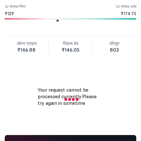
52 सप्ताह निम्न
52 सप्ताह उच्च
₹129
₹174.75
ओपन प्राइस
पिछला बंद
वॉल्यूम
₹146.88
₹146.05
803