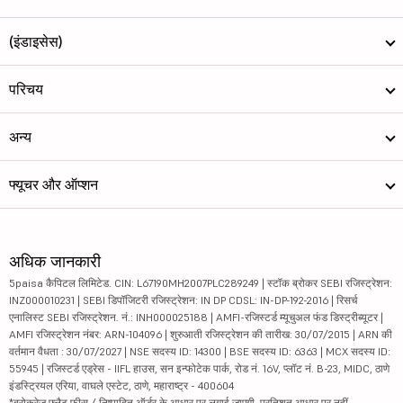
(इंडाइसेस)
परिचय
अन्य
फ्यूचर और ऑप्शन
अधिक जानकारी
5paisa कैपिटल लिमिटेड. CIN: L67190MH2007PLC289249 | स्टॉक ब्रोकर SEBI रजिस्ट्रेशन:
INZ000010231 | SEBI डिपॉजिटरी रजिस्ट्रेशन: IN DP CDSL: IN-DP-192-2016 | रिसर्च
एनालिस्ट SEBI रजिस्ट्रेशन. नं.: INH000025188 | AMFI-रजिस्टर्ड म्यूचुअल फंड डिस्ट्रीब्यूटर |
AMFI रजिस्ट्रेशन नंबर: ARN-104096 | शुरुआती रजिस्ट्रेशन की तारीख: 30/07/2015 | ARN की
वर्तमान वैधता : 30/07/2027 | NSE सदस्य ID: 14300 | BSE सदस्य ID: 6363 | MCX सदस्य ID:
55945 | रजिस्टर्ड एड्रेस - IIFL हाउस, सन इन्फोटेक पार्क, रोड नं. 16V, प्लॉट नं. B-23, MIDC, ठाणे
इंडस्ट्रियल एरिया, वाघले एस्टेट, ठाणे, महाराष्ट्र - 400604
*ब्रोकरेज फ्लैट फीस / निष्पादित ऑर्डर के आधार पर लगाई जाएगी, प्रतिशत आधार पर नहीं.