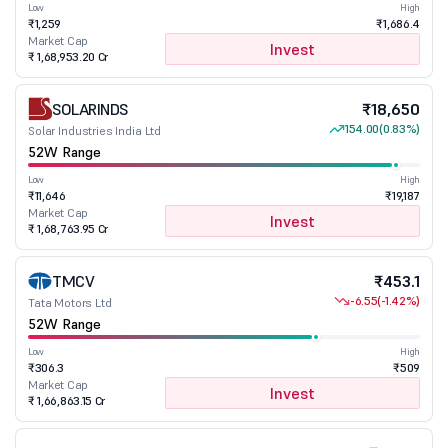
Low
High
₹1,259
₹1,686.4
Market Cap
Invest
₹ 1,68,953.20 Cr
SOLARINDS
₹18,650
154.00
(0.83%)
Solar Industries India Ltd
52W Range
Low
High
₹11,646
₹19,187
Market Cap
Invest
₹ 1,68,763.95 Cr
TMCV
₹453.1
-6.55
(-1.42%)
Tata Motors Ltd
52W Range
Low
High
₹306.3
₹509
Market Cap
Invest
₹ 1,66,863.15 Cr