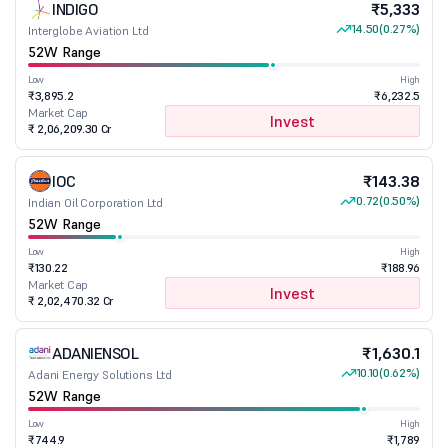
INDIGO
₹5,333
14.50
(0.27%)
Interglobe Aviation Ltd
52W Range
Low
High
₹3,895.2
₹6,232.5
Market Cap
Invest
₹ 2,06,209.30 Cr
IOC
₹143.38
0.72
(0.50%)
Indian Oil Corporation Ltd
52W Range
Low
High
₹130.22
₹188.96
Market Cap
Invest
₹ 2,02,470.32 Cr
ADANIENSOL
₹1,630.1
10.10
(0.62%)
Adani Energy Solutions Ltd
52W Range
Low
High
₹744.9
₹1,789