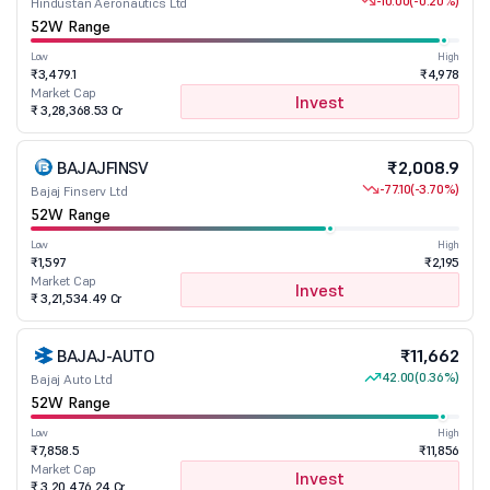
-10.00
(-0.20%)
Hindustan Aeronautics Ltd
52W Range
Low
High
₹3,479.1
₹4,978
Market Cap
Invest
₹ 3,28,368.53 Cr
BAJAJFINSV
₹2,008.9
-77.10
(-3.70%)
Bajaj Finserv Ltd
52W Range
Low
High
₹1,597
₹2,195
Market Cap
Invest
₹ 3,21,534.49 Cr
BAJAJ-AUTO
₹11,662
42.00
(0.36%)
Bajaj Auto Ltd
52W Range
Low
High
₹7,858.5
₹11,856
Market Cap
Invest
₹ 3,20,476.24 Cr