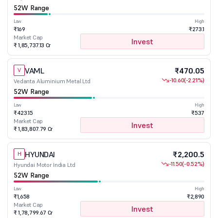
52W Range
Low
High
₹169
₹273.1
Market Cap
Invest
₹ 1,85,737.13 Cr
VAML
₹470.05
V
-10.60
(-2.21%)
Vedanta Aluminium Metal Ltd
52W Range
Low
High
₹423.15
₹537
Market Cap
Invest
₹ 1,83,807.79 Cr
HYUNDAI
₹2,200.5
H
-11.50
(-0.52%)
Hyundai Motor India Ltd
52W Range
Low
High
₹1,658
₹2,890
Market Cap
Invest
₹ 1,78,799.67 Cr