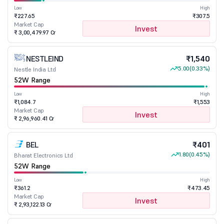
Low
High
₹227.65
₹307.5
Market Cap
Invest
₹ 3,00,479.97 Cr
NESTLEIND
₹1,540
5.00
(0.33%)
Nestle India Ltd
52W Range
Low
High
₹1,084.7
₹1,553
Market Cap
Invest
₹ 2,96,960.41 Cr
BEL
₹401
1.80
(0.45%)
Bharat Electronics Ltd
52W Range
Low
High
₹361.2
₹473.45
Market Cap
Invest
₹ 2,93,122.13 Cr