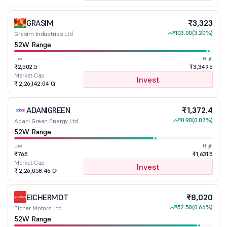
GRASIM
₹3,323
103.00
(3.20%)
Grasim Industries Ltd
52W Range
Low
High
₹2,502.5
₹3,349.6
Market Cap
Invest
₹ 2,26,142.04 Cr
ADANIGREEN
₹1,372.4
0.90
(0.07%)
Adani Green Energy Ltd
52W Range
Low
High
₹765
₹1,631.5
Market Cap
Invest
₹ 2,26,058.46 Cr
EICHERMOT
₹8,020
52.50
(0.66%)
Eicher Motors Ltd
52W Range