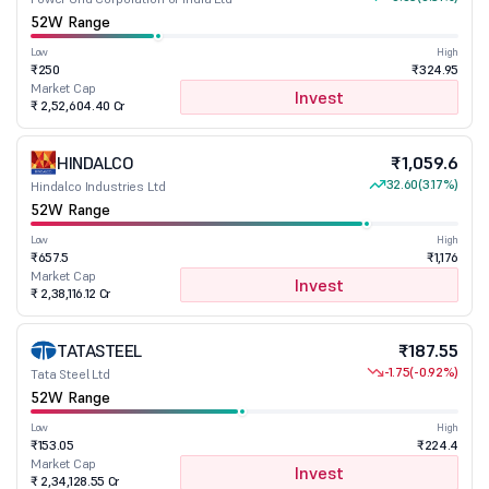
52W Range
Low
High
₹250
₹324.95
Market Cap
Invest
₹ 2,52,604.40 Cr
HINDALCO
₹1,059.6
32.60
(3.17%)
Hindalco Industries Ltd
52W Range
Low
High
₹657.5
₹1,176
Market Cap
Invest
₹ 2,38,116.12 Cr
TATASTEEL
₹187.55
-1.75
(-0.92%)
Tata Steel Ltd
52W Range
Low
High
₹153.05
₹224.4
Market Cap
Invest
₹ 2,34,128.55 Cr