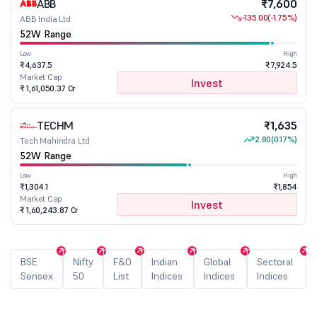
ABB
₹7,600
-135.00
(-1.75%)
ABB India Ltd
52W Range
Low
High
₹4,637.5
₹7,924.5
Market Cap
Invest
₹ 1,61,050.37 Cr
TECHM
₹1,635
2.80
(0.17%)
Tech Mahindra Ltd
52W Range
Low
High
₹1,304.1
₹1,854
Market Cap
Invest
₹ 1,60,243.87 Cr
BSE
Nifty
F&O
Indian
Global
Sectoral
Sensex
50
List
Indices
Indices
Indices