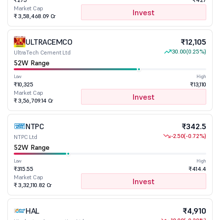
Market Cap
Invest
₹ 3,58,468.09 Cr
ULTRACEMCO
₹12,105
30.00
(0.25%)
UltraTech Cement Ltd
52W Range
Low
High
₹10,325
₹13,110
Market Cap
Invest
₹ 3,56,709.14 Cr
NTPC
₹342.5
-2.50
(-0.72%)
NTPC Ltd
52W Range
Low
High
₹315.55
₹414.4
Market Cap
Invest
₹ 3,32,110.82 Cr
HAL
₹4,910