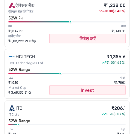
ऐक्सिस बैंक
₹1,238.00
-18.00
(-1.43%)
ऐक्सिस बैंक लिमिटेड
52W रेंज
कम
उच्च
₹1,042.50
₹1,418.30
मार्केट कैप
निवेश करें
₹3,85,222.21 करोड़
HCLTECH
₹1,356.6
21.60
(1.62%)
HCL Technologies Ltd
52W Range
Low
High
₹1,030
₹1,780.1
Market Cap
Invest
₹ 3,68,135.81 Cr
ITC
₹286.1
0.20
(0.07%)
ITC Ltd
52W Range
Low
High
₹275
₹427