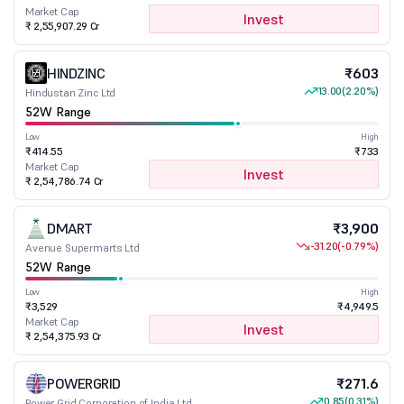
Market Cap
Invest
₹ 2,55,907.29 Cr
HINDZINC
₹603
13.00
(2.20%)
Hindustan Zinc Ltd
52W Range
Low
High
₹414.55
₹733
Market Cap
Invest
₹ 2,54,786.74 Cr
DMART
₹3,900
-31.20
(-0.79%)
Avenue Supermarts Ltd
52W Range
Low
High
₹3,529
₹4,949.5
Market Cap
Invest
₹ 2,54,375.93 Cr
POWERGRID
₹271.6
0.85
(0.31%)
Power Grid Corporation of India Ltd