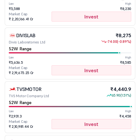
Low
High
₹5,588
₹8,230
Market Cap
Invest
₹ 2,20,166.41 Cr
DIVISLAB
₹8,275
-74.00
(-0.89%)
Divis Laboratories Ltd
52W Range
Low
High
₹5,636.5
₹8,585
Market Cap
Invest
₹ 2,19,675.25 Cr
TVSMOTOR
₹4,440.9
65.90
(1.51%)
TVS Motor Company Ltd
52W Range
Low
High
₹2,931.3
₹4,458
Market Cap
Invest
₹ 2,10,981.44 Cr