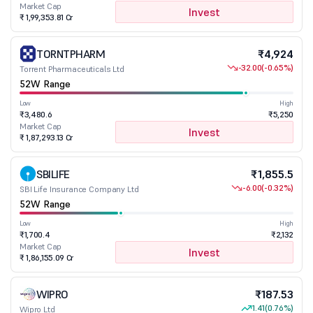
Market Cap
Invest
₹ 1,99,353.81 Cr
TORNTPHARM
₹4,924
-32.00
(-0.65%)
Torrent Pharmaceuticals Ltd
52W Range
Low
High
₹3,480.6
₹5,250
Market Cap
Invest
₹ 1,87,293.13 Cr
SBILIFE
₹1,855.5
-6.00
(-0.32%)
SBI Life Insurance Company Ltd
52W Range
Low
High
₹1,700.4
₹2,132
Market Cap
Invest
₹ 1,86,155.09 Cr
WIPRO
₹187.53
1.41
(0.76%)
Wipro Ltd