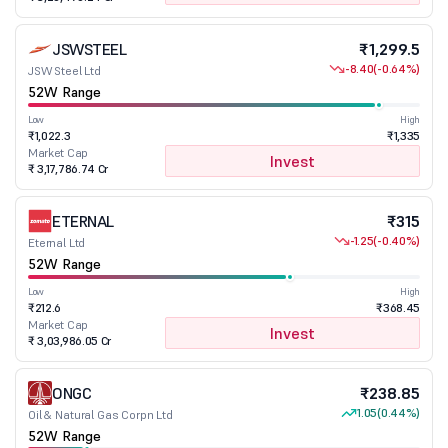
JSWSTEEL
₹1,299.5
-8.40
(-0.64%)
JSW Steel Ltd
52W Range
Low
High
₹1,022.3
₹1,335
Market Cap
Invest
₹ 3,17,786.74 Cr
ETERNAL
₹315
-1.25
(-0.40%)
Eternal Ltd
52W Range
Low
High
₹212.6
₹368.45
Market Cap
Invest
₹ 3,03,986.05 Cr
ONGC
₹238.85
1.05
(0.44%)
Oil & Natural Gas Corpn Ltd
52W Range