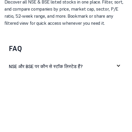
Discover all NSE & BSE listed stocks in one place. Filter, sort,
and compare companies by price, market cap, sector, P/E
ratio, 52-week range, and more. Bookmark or share any
filtered view for quick access whenever you need it.
FAQ
NSE और BSE पर कौन से स्टॉक लिस्टेड हैं?
मैं लिस्टेड स्टॉक को सेक्टर या मार्केट कैप के अनुसार कैसे
फिल्टर कर सकता/सकती हूं?
क्या मैं प्राइस, P/E रेशियो या 52-सप्ताह की रेंज के अनुसार
स्टॉक को सॉर्ट कर सकता/सकती हूं?