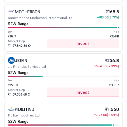
MOTHERSON
₹168.5
13.50
(8.71%)
Samvardhana Motherson International Ltd
52W Range
Low
High
₹89.7
₹169.8
Market Cap
Invest
₹ 1,77,842.36 Cr
JIOFIN
₹256.8
-6.30
(-2.39%)
Jio Financial Services Ltd
52W Range
Low
High
₹223.3
₹333.7
Market Cap
Invest
₹ 1,69,568.68 Cr
PIDILITIND
₹1,660
-26.00
(-1.54%)
Pidilite Industries Ltd
52W Range