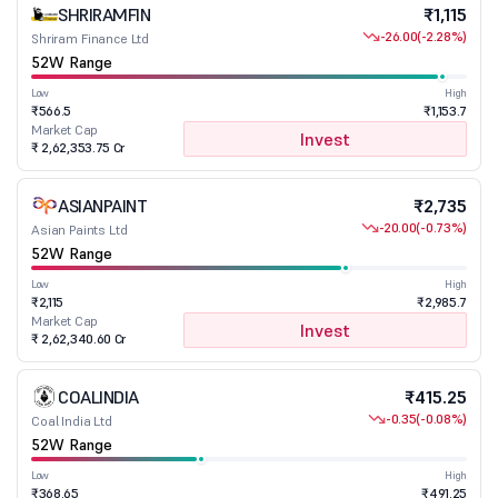
SHRIRAMFIN
₹1,115
-26.00
(-2.28%)
Shriram Finance Ltd
52W Range
Low
High
₹566.5
₹1,153.7
Market Cap
Invest
₹ 2,62,353.75 Cr
ASIANPAINT
₹2,735
-20.00
(-0.73%)
Asian Paints Ltd
52W Range
Low
High
₹2,115
₹2,985.7
Market Cap
Invest
₹ 2,62,340.60 Cr
COALINDIA
₹415.25
-0.35
(-0.08%)
Coal India Ltd
52W Range
Low
High
₹368.65
₹491.25