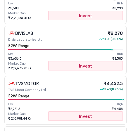
Low
High
₹5,588
₹8,230
Market Cap
Invest
₹ 2,20,166.41 Cr
DIVISLAB
₹8,278
3.00
(0.04%)
Divis Laboratories Ltd
52W Range
Low
High
₹5,636.5
₹8,585
Market Cap
Invest
₹ 2,19,675.25 Cr
TVSMOTOR
₹4,452.5
11.60
(0.26%)
TVS Motor Company Ltd
52W Range
Low
High
₹2,931.3
₹4,458
Market Cap
Invest
₹ 2,10,981.44 Cr