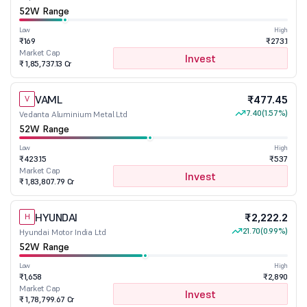
52W Range
Low
High
₹169
₹273.1
Market Cap
Invest
₹ 1,85,737.13 Cr
VAML
₹477.45
V
7.40
(1.57%)
Vedanta Aluminium Metal Ltd
52W Range
Low
High
₹423.15
₹537
Market Cap
Invest
₹ 1,83,807.79 Cr
HYUNDAI
₹2,222.2
H
21.70
(0.99%)
Hyundai Motor India Ltd
52W Range
Low
High
₹1,658
₹2,890
Market Cap
Invest
₹ 1,78,799.67 Cr