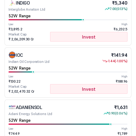
INDIGO
₹5,340
7.00
(0.13%)
Interglobe Aviation Ltd
52W Range
Low
High
₹3,895.2
₹6,232.5
Market Cap
Invest
₹ 2,06,209.30 Cr
IOC
₹141.94
-1.44
(-1.00%)
Indian Oil Corporation Ltd
52W Range
Low
High
₹130.22
₹188.96
Market Cap
Invest
₹ 2,02,470.32 Cr
ADANIENSOL
₹1,631
0.90
(0.06%)
Adani Energy Solutions Ltd
52W Range
Low
High
₹744.9
₹1,789