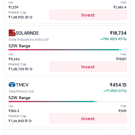
Low
High
₹1,259
₹1,686.4
Market Cap
Invest
₹ 1,68,953.20 Cr
SOLARINDS
₹18,734
84.00
(0.45%)
Solar Industries India Ltd
52W Range
Low
High
₹11,646
₹19,187
Market Cap
Invest
₹ 1,68,763.95 Cr
TMCV
₹454.15
1.05
(0.23%)
Tata Motors Ltd
52W Range
Low
High
₹306.3
₹509
Market Cap
Invest
₹ 1,66,863.15 Cr