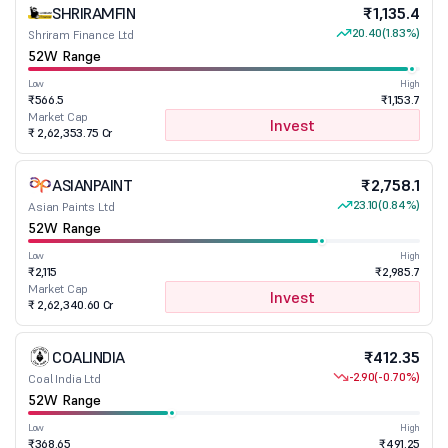
SHRIRAMFIN
₹1,135.4
20.40
(1.83%)
Shriram Finance Ltd
52W Range
Low
High
₹566.5
₹1,153.7
Market Cap
Invest
₹ 2,62,353.75 Cr
ASIANPAINT
₹2,758.1
23.10
(0.84%)
Asian Paints Ltd
52W Range
Low
High
₹2,115
₹2,985.7
Market Cap
Invest
₹ 2,62,340.60 Cr
COALINDIA
₹412.35
-2.90
(-0.70%)
Coal India Ltd
52W Range
Low
High
₹368.65
₹491.25