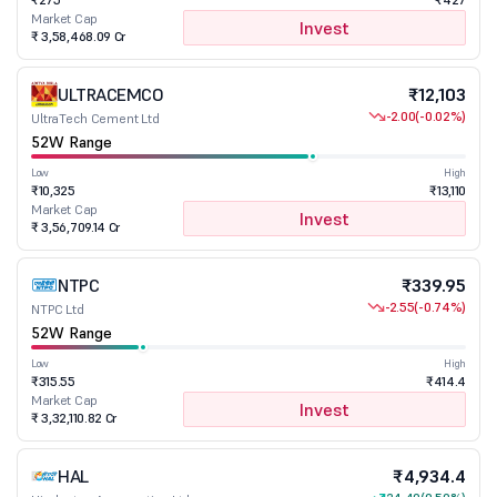
Market Cap
Invest
₹ 3,58,468.09 Cr
ULTRACEMCO
₹12,103
-2.00
(-0.02%)
UltraTech Cement Ltd
52W Range
Low
High
₹10,325
₹13,110
Market Cap
Invest
₹ 3,56,709.14 Cr
NTPC
₹339.95
-2.55
(-0.74%)
NTPC Ltd
52W Range
Low
High
₹315.55
₹414.4
Market Cap
Invest
₹ 3,32,110.82 Cr
HAL
₹4,934.4