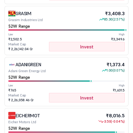
GRASIM
₹3,408.3
85.30
(2.57%)
Grasim Industries Ltd
52W Range
Low
High
₹2,502.5
₹3,349.6
Market Cap
Invest
₹ 2,26,142.04 Cr
ADANIGREEN
₹1,373.4
1.00
(0.07%)
Adani Green Energy Ltd
52W Range
Low
High
₹765
₹1,631.5
Market Cap
Invest
₹ 2,26,058.46 Cr
EICHERMOT
₹8,016.5
-3.50
(-0.04%)
Eicher Motors Ltd
52W Range