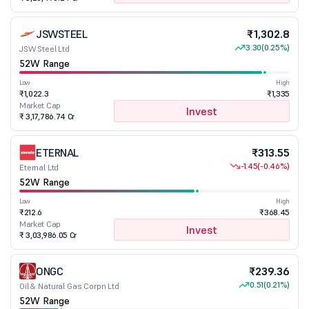
JSWSTEEL
₹1,302.8
3.30
(0.25%)
JSW Steel Ltd
52W Range
Low
High
₹1,022.3
₹1,335
Market Cap
Invest
₹ 3,17,786.74 Cr
ETERNAL
₹313.55
-1.45
(-0.46%)
Eternal Ltd
52W Range
Low
High
₹212.6
₹368.45
Market Cap
Invest
₹ 3,03,986.05 Cr
ONGC
₹239.36
0.51
(0.21%)
Oil & Natural Gas Corpn Ltd
52W Range