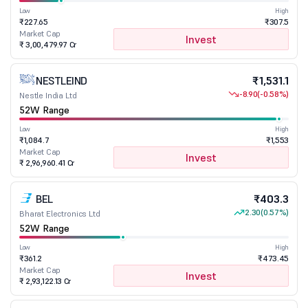
Low
High
₹227.65
₹307.5
Market Cap
Invest
₹ 3,00,479.97 Cr
NESTLEIND
₹1,531.1
-8.90
(-0.58%)
Nestle India Ltd
52W Range
Low
High
₹1,084.7
₹1,553
Market Cap
Invest
₹ 2,96,960.41 Cr
BEL
₹403.3
2.30
(0.57%)
Bharat Electronics Ltd
52W Range
Low
High
₹361.2
₹473.45
Market Cap
Invest
₹ 2,93,122.13 Cr