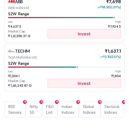
ABB
₹7,698
98.00
(1.29%)
ABB India Ltd
52W Range
Low
High
₹4,637.5
₹7,924.5
Market Cap
Invest
₹ 1,61,050.37 Cr
TECHM
₹1,637.1
2.10
(0.13%)
Tech Mahindra Ltd
52W Range
Low
High
₹1,304.1
₹1,854
Market Cap
Invest
₹ 1,60,243.87 Cr
BSE
Nifty
F&O
Indian
Global
Sectoral
Sensex
50
List
Indices
Indices
Indices