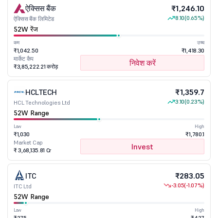
ऐक्सिस बैंक
₹1,246.10
8.10
(0.65%)
ऐक्सिस बैंक लिमिटेड
52W रेंज
कम
उच्च
₹1,042.50
₹1,418.30
मार्केट कैप
निवेश करें
₹3,85,222.21 करोड़
HCLTECH
₹1,359.7
3.10
(0.23%)
HCL Technologies Ltd
52W Range
Low
High
₹1,030
₹1,780.1
Market Cap
Invest
₹ 3,68,135.81 Cr
ITC
₹283.05
-3.05
(-1.07%)
ITC Ltd
52W Range
Low
High
₹275
₹427