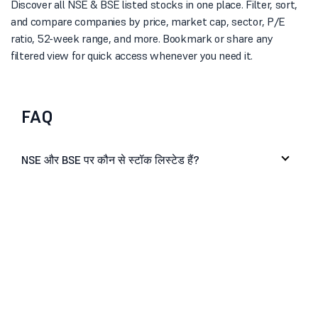
Discover all NSE & BSE listed stocks in one place. Filter, sort,
and compare companies by price, market cap, sector, P/E
ratio, 52-week range, and more. Bookmark or share any
filtered view for quick access whenever you need it.
FAQ
NSE और BSE पर कौन से स्टॉक लिस्टेड हैं?
मैं लिस्टेड स्टॉक को सेक्टर या मार्केट कैप के अनुसार कैसे
फिल्टर कर सकता/सकती हूं?
क्या मैं प्राइस, P/E रेशियो या 52-सप्ताह की रेंज के अनुसार
स्टॉक को सॉर्ट कर सकता/सकती हूं?