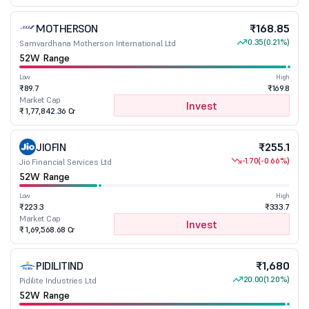
MOTHERSON
₹168.85
0.35
(0.21%)
Samvardhana Motherson International Ltd
52W Range
Low
High
₹89.7
₹169.8
Market Cap
Invest
₹ 1,77,842.36 Cr
JIOFIN
₹255.1
-1.70
(-0.66%)
Jio Financial Services Ltd
52W Range
Low
High
₹223.3
₹333.7
Market Cap
Invest
₹ 1,69,568.68 Cr
PIDILITIND
₹1,680
20.00
(1.20%)
Pidilite Industries Ltd
52W Range