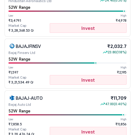
24.40
(0.50%)
Hindustan Aeronautics Ltd
52W Range
Low
High
₹3,479.1
₹4,978
Market Cap
Invest
₹ 3,28,368.53 Cr
BAJAJFINSV
₹2,032.7
23.80
(1.18%)
Bajaj Finserv Ltd
52W Range
Low
High
₹1,597
₹2,195
Market Cap
Invest
₹ 3,21,534.49 Cr
BAJAJ-AUTO
₹11,709
47.00
(0.40%)
Bajaj Auto Ltd
52W Range
Low
High
₹7,858.5
₹11,856
Market Cap
Invest
₹ 3,20,476.24 Cr