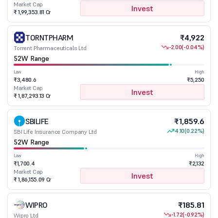
Market Cap
Invest
₹ 1,99,353.81 Cr
TORNTPHARM
₹4,922
-2.00
(-0.04%)
Torrent Pharmaceuticals Ltd
52W Range
Low
High
₹3,480.6
₹5,250
Market Cap
Invest
₹ 1,87,293.13 Cr
SBILIFE
₹1,859.6
4.10
(0.22%)
SBI Life Insurance Company Ltd
52W Range
Low
High
₹1,700.4
₹2,132
Market Cap
Invest
₹ 1,86,155.09 Cr
WIPRO
₹185.81
-1.72
(-0.92%)
Wipro Ltd