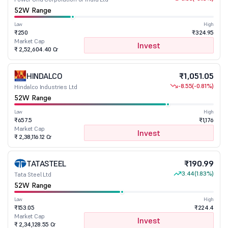
52W Range
Low
High
₹250
₹324.95
Market Cap
Invest
₹ 2,52,604.40 Cr
HINDALCO
₹1,051.05
-8.55
(-0.81%)
Hindalco Industries Ltd
52W Range
Low
High
₹657.5
₹1,176
Market Cap
Invest
₹ 2,38,116.12 Cr
TATASTEEL
₹190.99
3.44
(1.83%)
Tata Steel Ltd
52W Range
Low
High
₹153.05
₹224.4
Market Cap
Invest
₹ 2,34,128.55 Cr