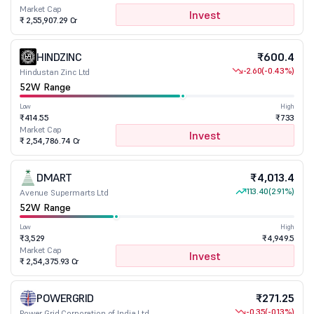
Market Cap
Invest
₹ 2,55,907.29 Cr
HINDZINC
₹600.4
-2.60
(-0.43%)
Hindustan Zinc Ltd
52W Range
Low
High
₹414.55
₹733
Market Cap
Invest
₹ 2,54,786.74 Cr
DMART
₹4,013.4
113.40
(2.91%)
Avenue Supermarts Ltd
52W Range
Low
High
₹3,529
₹4,949.5
Market Cap
Invest
₹ 2,54,375.93 Cr
POWERGRID
₹271.25
-0.35
(-0.13%)
Power Grid Corporation of India Ltd