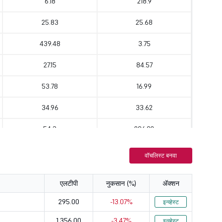
6.18
218.9
25.83
25.68
439.48
3.75
27.15
84.57
53.78
16.99
34.96
33.62
54.3
296.92
26.42
35.06
वॉचलिस्ट बनवा
85.27
52.42
एलटीपी
नुकसान (%)
ॲक्शन
61.44
54.41
295.00
-13.07%
इन्व्हेस्ट
48.54
15.67
1,356.00
-3.47%
इन्व्हेस्ट