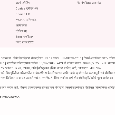
351
27405.1
अल्गो ट्रेडिंग
गैर-वैयक्तिक अकाउंट
5paisa ट्रेडिंग ॲप
24.27
10029.24
5paisa EXE
MCP AI असिस्टंट
96.6
26082
अल्गोस्पेस
ट्रेडिंग व्ह्यू
855.9
9495.96
डेव्हलपर एपीआय
क्वांट टॉवर EXE
1147
29889.66
610
25905.71
231 | सेबी डिपॉझिटरी रजिस्ट्रेशन: IN DP CDSL: IN-DP-192-2016 | रिसर्च ॲनालिस्ट SEBI रजिस्ट्
04096 | प्रारंभिक रजिस्ट्रेशन तारीख: 30/07/2015 | ARN ची वर्तमान वैधता : 30/07/2027 | NSE सदस्
6V, प्लॉट नं. B-23, MIDC, ठाणे इंडस्ट्रियल एरिया, वागळे इस्टेट, ठाणे, महाराष्ट्र - 400604
8660
44352.43
रिटीज मार्केटमधील इन्व्हेस्टमेंट मार्केट रिस्कच्या अधीन आहे, इन्व्हेस्टमेंट करण्यापूर्वी सर्व संबंधित डॉक
 झाल्यानंतर डिजिटल अकाउंट उघडले जाईल. जर ₹10/- किंवा त्यापेक्षा कमी शेअरचे विक्री/खरेदी मूल्य असेल तर
295
20793.69
काम करीत आहे. वितरण उपक्रमाच्या संदर्भात सर्व विवादांना एक्सचेंज इन्व्हेस्टर रिड्रेसल फोरम किंवा आर्बिट्
2642
67368.85
ाईन: 8976689766
395
16146.77
478.55
12723.03