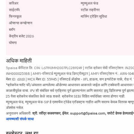
रेडिन्गटन लिमिटेड
करिअर
म्युच्युअल फंड
साईटमॅप
स्टॉक स्क्रीनर
रिलायन्स पावर लिमिटेड
फिनस्कूल
मार्जिन ट्रेडिंग सुविधा
ऑप्शन्स कन्व्हेन्शन
एनबीसीसी ( इन्डीया ) लिमिटेड
ब्लॉग
केंद्रीय बजेट 2026
सायन्ट लिमिटेड
घोषणा
पीएनबी हाऊसिन्ग फाईनेन्स लिमिटेड
अधिक माहिती
IIFL फायनान्स लि
5paisa कॅपिटल लि. CIN: L67190MH2007PLC289249 | स्टॉक ब्रोकर सेबी रजिस्ट्रेशन: INZ000010
INH000025188 | AMFI-रजिस्टर्ड म्युच्युअल फंड डिस्ट्रीब्यूटर | AMFI रजिस्ट्रेशन नं.: ARN-1
मेंबर ID: 6363 | MCX मेंबर ID: 55945 | रजिस्टर्ड ॲड्रेस - IIFL हाऊस, सन इन्फोटेक पार्क, रोड नं. 1
नवीन फ्लोरिन ईन्टरनेशनल लिमिटेड
*ब्रोकरेज फ्लॅट फी/अंमलात आणलेल्या ऑर्डरच्या आधारावर आकारले जाईल आणि टक्केवारी आधारावर नाही. सिक्यु
काळजीपूर्वक वाचा. IPV शी संबंधित सर्व प्रक्रिया पूर्ण झाल्यानंतर आणि क्लायंट ड्यू डिलिजन्स पूर्ण
फर्स्टसोर्स सोल्युशन्स लिमिटेड
25 पैसा ब्रोकरेज संकलित केले जाऊ शकते. ब्रोकरेज SEBI विहित मर्यादेपेक्षा जास्त होणार नाही.
म्युच्युअल फंड, म्युच्युअल फंड-SIP हे एक्सचेंज ट्रेडेड प्रॉडक्ट्स नाहीत आणि सदस्य केवळ वितरक म्हणून 
मल्टी कमोडिटी एक्सचेंज ऑफ इंडिया लि
ॲक्सेस नसेल.
अनुपालन अधिकारी:
श्री. रवींद्र कळवणकर, ईमेल: support@5paisa.com, सपोर्ट डेस्क हेल्पल
सिन्जिन ईन्टरनेशनल लिमिटेड
आमच्याशी संपर्क साधा
केईसी ईन्टरनेशनल लिमिटेड
इन्व्हेस्टर, लक्ष द्या