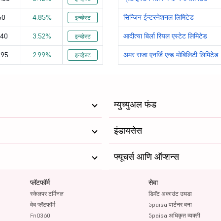
92.75
8884.8
60
4.85%
सिन्जिन ईन्टरनेशनल लिमिटेड
इन्व्हेस्ट
21645
27584.2
.40
3.52%
आदीत्या बिर्ला रियल एस्टेट लिमिटेड
इन्व्हेस्ट
.95
2.99%
अमर राजा एनर्जि एन्ड मोबिलिटी लिमिटेड
546.8
इन्व्हेस्ट
52876.87
1287
22097.11
492.5
43193.53
म्युच्युअल फंड
389
60238.91
इंडायसेस
362
34003.97
फ्यूचर्स आणि ऑप्शन्स
209
20652.96
प्लॅटफॉर्म
सेवा
1819
47939.99
स्केलपर टर्मिनल
डिमॅट अकाउंट उघडा
1975
32059.7
वेब प्लॅटफॉर्म
5paisa पार्टनर बना
FnO360
5paisa अधिकृत व्यक्ती