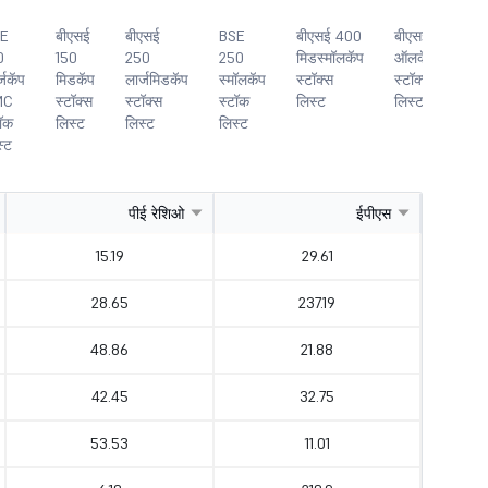
E
बीएसई
बीएसई
BSE
बीएसई 400
बीएसई
BS
0
150
250
250
मिडस्मॉलकॅप
ऑलकॅप
बेस
्जकॅप
मिडकॅप
लार्जमिडकॅप
स्मॉलकॅप
स्टॉक्स
स्टॉक्स
स्ट
MC
स्टॉक्स
स्टॉक्स
स्टॉक
लिस्ट
लिस्ट
लिस
टॉक
लिस्ट
लिस्ट
लिस्ट
स्ट
पीई रेशिओ
ईपीएस
15.19
29.61
28.65
237.19
48.86
21.88
42.45
32.75
53.53
11.01