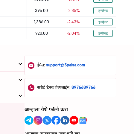
69.03
1.34
395.00
-2.85%
इन्व्हेस्ट
76.57
280.77
1,386.00
-2.43%
इन्व्हेस्ट
920.00
-2.04%
53.4
10.24
इन्व्हेस्ट
20.72
62.45
54.87
8.94
ईमेल:
support@5paisa.com
68.73
5.66
22.33
16.21
सपोर्ट डेस्क हेल्पलाईन:
8976689766
14.72
14.16
आम्हाला येथे फॉलो करा
65.09
27.92
109.79
17.97
आमच्या समुदायात सहभागी व्हा