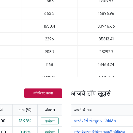
1356
19319.97
663.5
16896.96
1650.4
30946.66
2296
35813.41
908.7
23292.7
1168
18468.24
16128.95
64781.98
920
16952.72
आजचे टॉप लूझर्स
वॉचलिस्ट बनवा
4470
59890.13
पी
लाभ (%)
ॲक्शन
कंपनीचे नाव
3342.5
25145.25
.00
13.93%
फर्स्टसोर्स सोल्युशन्स लिमिटेड
इन्व्हेस्ट
759.6
38379.4
5.00
8.42%
ग्रेट ईस्टर्न शिपिन्ग कम्पनी लिमिटेड
इन्व्हेस्ट