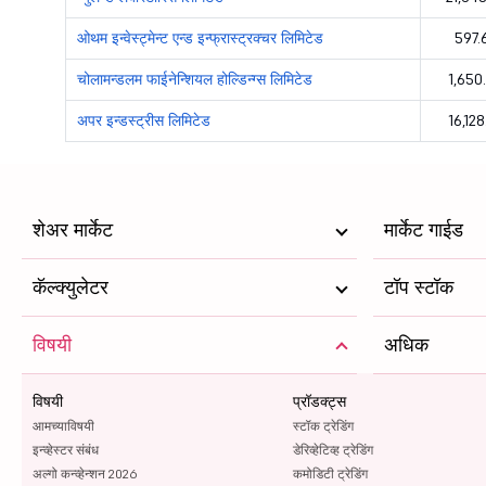
झी एन्टरटेन्मेन्ट एन्टरप्राईसेस लिमिटेड
ओथम इन्वेस्ट्मेन्ट एन्ड इन्फ्रास्ट्रक्चर लिमिटेड
597.
न्युलेन्ड लेबोरेटोरिस लिमिटेड
चोलामन्डलम फाईनेन्शियल होल्डिन्ग्स लिमिटेड
1,650
अपर इन्डस्ट्रीस लिमिटेड
16,128
हिन्दुस्तान कोपर लिमिटेड
कल्पतरु प्रोजेक्ट्स ईन्टरनेशनल लिमिटेड
पूनावाला फिनकॉर्प लि
शेअर मार्केट
मार्केट गाईड
आरबीएल बँक लि
कॅल्क्युलेटर
टॉप स्टॉक
मनप्पुरम फाईनेन्स लिमिटेड
विषयी
अधिक
सिटी युनियन बँक लि
विषयी
वेल्सपन कोर्प लिमिटेड
प्रॉडक्ट्स
आमच्याविषयी
स्टॉक ट्रेडिंग
वोकहार्ट लिमिटेड
इन्व्हेस्टर संबंध
डेरिव्हेटिव्ह ट्रेडिंग
अल्गो कन्व्हेन्शन 2026
कमोडिटी ट्रेडिंग