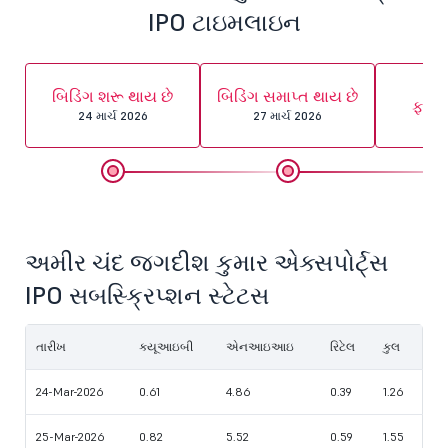
IPO ટાઇમલાઇન
એલ
બિડિંગ શરૂ થાય છે
બિડિંગ સમાપ્ત થાય છે
ફાઇ
24 માર્ચ 2026
27 માર્ચ 2026
30 
અમીર ચંદ જગદીશ કુમાર એક્સપોર્ટ્સ
IPO સબસ્ક્રિપ્શન સ્ટેટસ
તારીખ
ક્યૂઆઇબી
એનઆઇઆઇ
રિટેલ
કુલ
24-Mar-2026
0.61
4.86
0.39
1.26
25-Mar-2026
0.82
5.52
0.59
1.55