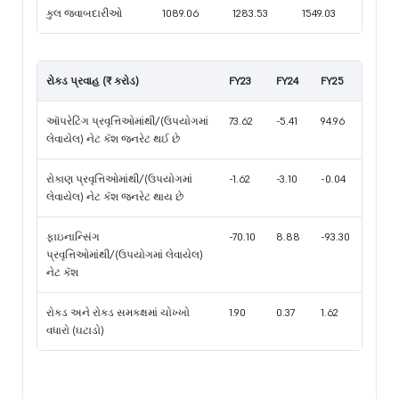
કુલ જવાબદારીઓ
1089.06
1283.53
1549.03
રોકડ પ્રવાહ (₹ કરોડ)
FY23
FY24
FY25
ઑપરેટિંગ પ્રવૃત્તિઓમાંથી/(ઉપયોગમાં
73.62
-5.41
94.96
લેવાયેલ) નેટ કૅશ જનરેટ થઈ છે
રોકાણ પ્રવૃત્તિઓમાંથી/(ઉપયોગમાં
-1.62
-3.10
-0.04
લેવાયેલ) નેટ કૅશ જનરેટ થાય છે
ફાઇનાન્સિંગ
-70.10
8.88
-93.30
પ્રવૃત્તિઓમાંથી/(ઉપયોગમાં લેવાયેલ)
નેટ કૅશ
રોકડ અને રોકડ સમકક્ષમાં ચોખ્ખો
1.90
0.37
1.62
વધારો (ઘટાડો)