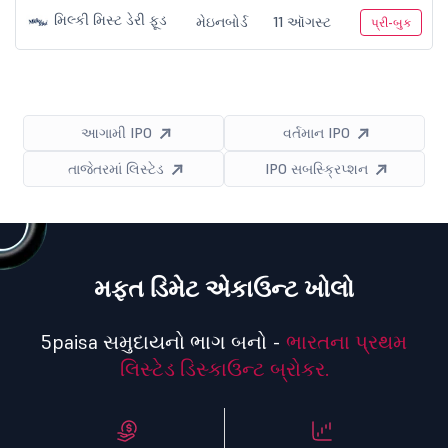
મિલ્કી મિસ્ટ ડેરી ફૂડ
મેઇનબોર્ડ
11 ઑગસ્ટ
પ્રી-બુક
આગામી IPO
વર્તમાન IPO
તાજેતરમાં લિસ્ટેડ
IPO સબસ્ક્રિપ્શન
મફત ડિમેટ એકાઉન્ટ ખોલો
5paisa સમુદાયનો ભાગ બનો -
ભારતના પ્રથમ
લિસ્ટેડ ડિસ્કાઉન્ટ બ્રોકર.