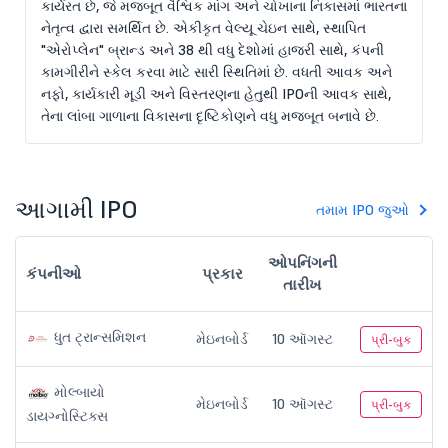
કાર્યરત છે, જે મજબૂત વૈશ્વિક માંગ અને ચોખાના નિકાસમાં ભારતના
નેતૃત્વ દ્વારા સમર્થિત છે. એકીકૃત વેલ્યૂ ચેઇન સાથે, સ્થાપિત
"એરોપ્લેન" બ્રાન્ડ અને 38 થી વધુ દેશોમાં હાજરી સાથે, કંપની
કામગીરીને સ્કેલ કરવા માટે સારી સ્થિતિમાં છે. વધતી આવક અને
નફો, કાર્યકારી મૂડી અને વિસ્તરણના હેતુથી IPOની આવક સાથે,
તેના લાંબા ગાળાના વિકાસના દૃષ્ટિકોણને વધુ મજબૂત બનાવે છે.
આગામી IPO
તમામ IPO જુઓ
ઓપનિંગની
કંપનીઓ
પ્રકાર
તારીખ
ધુત ટ્રાન્સમિશન
મેઇનબોર્ડ
10 ઑગસ્ટ
પ્રી-બુક
મોલ્બાયો
મેઇનબોર્ડ
10 ઑગસ્ટ
પ્રી-બુક
ડાયગ્નોસ્ટિક્સ