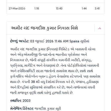
27-Mar-2026
1.18
13.40
1.44
3.41
અમીર ચંદ જગદીશ કુમાર નિકાસ વિશે
છેલ્લું અપડેટ:
03 જુલાઈ 2026 11:46 AM 5paisa સુધીમાં
અમીર ચંદ જગદીશ કુમાર (નિકાસ) લિમિટેડ એ બાસમતી ચોખા
અને એફએમસીજી ઉત્પાદનોના ભારતીય પ્રોસેસર અને
નિકાસકાર છે, જેની સંપૂર્ણ સંકલિત કામગીરી ખરીદી, સંગ્રહ,
પ્રક્રિયા, માર્કેટિંગ અને વેચાણમાં છે. તેના પોર્ટફોલિયોમાં બાસમતી
અને સ્પેશિયાલિટી રાઇસ જાતોનો સમાવેશ થાય છે, સાથે સાથે
ફ્લેગશિપ એરોપ્લેન બ્રાન્ડ હેઠળ વેચાયેલા સ્ટેપલનો પણ સમાવેશ
થાય છે. કંપની 38 થી વધુ દેશોમાં નિકાસ કરે છે, પંજાબ, હરિયાણા
અને દિલ્હીમાં સુવિધાઓ સંચાલિત કરે છે, અને તાજેતરમાં વધતી
જતી મજબૂત વૃદ્ધિ સાથે ઘરેલું હાજરી ધરાવે છે.
સ્થાપિત:
2003
મેનેજિંગ ડિરેક્ટર:
જગદીશ કુમાર સૂરી