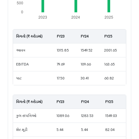
વિગતો (₹ કરોડમાં)
FY23
FY24
FY25
આવક
1315.85
1549.52
2001.65
EBITDA
79.69
109.66
163.65
પાટ
17.50
30.41
60.82
વિગતો (₹ કરોડમાં)
FY23
FY24
FY25
કુલ સંપત્તિઓ
1089.06
1283.53
1549.03
શેર મૂડી
5.44
5.44
82.04