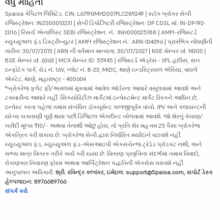
વધુ માહિતી
5paisa કેપિટલ લિમિટેડ. CIN: L67190MH2007PLC289249 | સ્ટૉક બ્રોકર સેબી
રજિસ્ટ્રેશન: INZ000010231 | સેબી ડિપોઝિટરી રજિસ્ટ્રેશન: DP CDSL માં: IN-DP-192-
2016 | રિસર્ચ એનાલિસ્ટ SEBI રજિસ્ટ્રેશન. નં.: INH000025188 | AMFI-રજિસ્ટર્ડ
મ્યુચ્યુઅલ ફંડ ડિસ્ટ્રીબ્યુટર | AMFI રજિસ્ટ્રેશન નં.: ARN-104096 | પ્રારંભિક નોંધણીની
તારીખ: 30/07/2015 | ARN ની વર્તમાન માન્યતા: 30/07/2027 | NSE મેમ્બર id: 14300 |
BSE મેમ્બર id: 6363 | MCX મેમ્બર ID: 55945 | રજિસ્ટર્ડ ઍડ્રેસ - IIFL હાઉસ, સન
ઇન્ફોટેક પાર્ક, રોડ નં. 16V, પ્લોટ નં. B-23, MIDC, થાણે ઇન્ડસ્ટ્રિયલ એરિયા, વાઘલે
એસ્ટેટ, થાણે, મહારાષ્ટ્ર - 400604
*બ્રોકરેજ ફ્લેટ ફી/અમલમાં મુકવામાં આવેલ ઑર્ડરના આધારે વસૂલવામાં આવશે અને
ટકાવારીના આધારે નહીં. સિક્યોરિટીઝ માર્કેટમાં ઇન્વેસ્ટમેન્ટ માર્કેટ રિસ્કને આધિન છે,
ઇન્વેસ્ટ કરતા પહેલાં તમામ સંબંધિત ડૉક્યૂમેન્ટ કાળજીપૂર્વક વાંચો. IPV અને ક્લાયન્ટની
યોગ્ય ચકાસણી પૂર્ણ થયા પછી ડિજિટલ એકાઉન્ટ ખોલવામાં આવશે. જો શેરનું વેચાણ/
ખરીદી મૂલ્ય ₹10/- અથવા તેનાથી ઓછું હોય, તો પ્રતિ શેર મહત્તમ 25 પૈસા બ્રોકરેજ
એકત્રિત કરી શકાય છે. બ્રોકરેજ સેબી દ્વારા નિર્ધારિત મર્યાદાને વટાવશે નહીં.
મ્યુચ્યુઅલ ફંડ, મ્યુચ્યુઅલ ફંડ-એસઆઇપી એક્સચેન્જ ટ્રેડેડ પ્રૉડક્ટ નથી, અને
સભ્ય માત્ર વિતરક તરીકે કાર્ય કરી રહ્યા છે. વિતરણ પ્રવૃત્તિના સંદર્ભમાં તમામ વિવાદો,
રોકાણકાર નિવારણ ફોરમ અથવા આર્બિટ્રેશન પદ્ધતિની ઍક્સેસ ધરાવશે નહીં.
અનુપાલન અધિકારી:
શ્રી. રવિન્દ્ર કલ્વંકર, ઇમેઇલ: support@5paisa.com, સપોર્ટ ડેસ્ક
હેલ્પલાઇન: 8976689766
સંપર્ક કરો