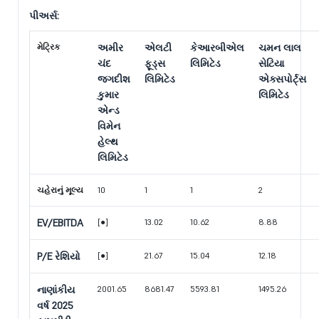
પીઅર્સ:
મેટ્રિક
અમીર
એલટી
કેઆરબીએલ
ચમન લાલ
ચંદ
ફૂડ્સ
લિમિટેડ
સેટિયા
જગદીશ
લિમિટેડ
એક્સપોર્ટ્સ
કુમાર
લિમિટેડ
એન્ડ
વિમેન
હેલ્થ
લિમિટેડ
ચહેરાનું મૂલ્ય
10
1
1
2
EV/EBITDA
[●]
13.02
10.62
8.88
P/E રેશિયો
[●]
21.67
15.04
12.18
નાણાંકીય
2001.65
8681.47
5593.81
1495.26
વર્ષ 2025