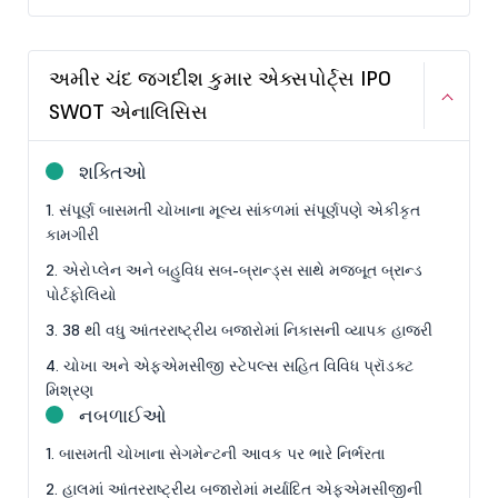
અમીર ચંદ જગદીશ કુમાર એક્સપોર્ટ્સ IPO
SWOT એનાલિસિસ
શક્તિઓ
1. સંપૂર્ણ બાસમતી ચોખાના મૂલ્ય સાંકળમાં સંપૂર્ણપણે એકીકૃત
કામગીરી
2. એરોપ્લેન અને બહુવિધ સબ-બ્રાન્ડ્સ સાથે મજબૂત બ્રાન્ડ
પોર્ટફોલિયો
3. 38 થી વધુ આંતરરાષ્ટ્રીય બજારોમાં નિકાસની વ્યાપક હાજરી
4. ચોખા અને એફએમસીજી સ્ટેપલ્સ સહિત વિવિધ પ્રૉડક્ટ
મિશ્રણ
નબળાઈઓ
1. બાસમતી ચોખાના સેગમેન્ટની આવક પર ભારે નિર્ભરતા
2. હાલમાં આંતરરાષ્ટ્રીય બજારોમાં મર્યાદિત એફએમસીજીની