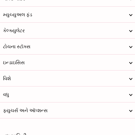
મ્યુચ્યુઅલ ફંડ
કેલ્ક્યુલેટર
ટોચના સ્ટૉક્સ
ઇન્ડાઇસિસ
વિશે
વધુ
ફ્યુચર્સ અને ઑપ્શન્સ