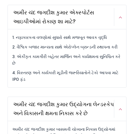
અમીર ચંદ જગદીશ કુમાર એક્સ્પોર્ટસ
આઇપીઓમાં રોકાણ શા માટે?
1. નફાકારકતા વલણોમાં સુધારો સાથે મજબૂત આવક વૃદ્ધિ
2. વૈશ્વિક બજાર માન્યતા સાથે એરોપ્લેન બ્રાન્ડની સ્થાપના કરી
3. એકીકૃત કામગીરી બહેતર માર્જિન અને કાર્યક્ષમતા સુનિશ્ચિત કરે
છે
4. વિસ્તરણ અને કાર્યકારી મૂડીની જરૂરિયાતોને ટેકો આપવા માટે
IPO ફંડ
અમીર ચંદ જગદીશ કુમાર ઉદ્યોગના લેન્ડસ્કેપ
અને વિકાસની ક્ષમતા નિકાસ કરે છે
અમીર ચંદ જગદીશ કુમાર બાસમતી ચોખાના નિકાસ ઉદ્યોગમાં