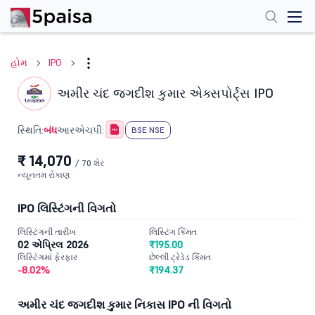
હોમ
IPO
અમીર ચંદ જગદીશ કુમાર એક્સપોર્ટ્સ IPO
બંધ
સ્થિતિ:
આરએચપી:
BSE NSE
₹ 14,070
/ 70 શેર
ન્યૂનતમ રોકાણ
IPO લિસ્ટિંગની વિગતો
લિસ્ટિંગની તારીખ
લિસ્ટિંગ કિંમત
02 એપ્રિલ 2026
₹195.00
લિસ્ટિંગમાં ફેરફાર
છેલ્લી ટ્રેડેડ કિંમત
-8.02%
₹194.37
અમીર ચંદ જગદીશ કુમાર નિકાસ IPO ની વિગતો