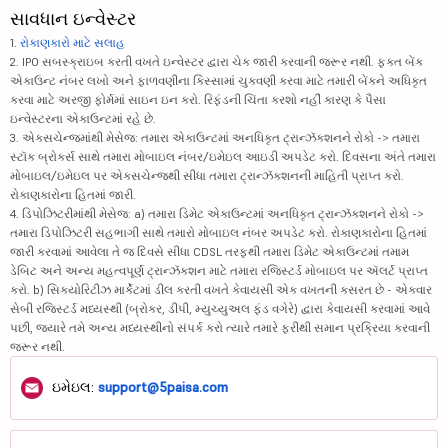
સાવધાન ઇન્વેસ્ટર
1.
રોકાણકારો માટે સલાહ
2. IPO સબસ્ક્રાઇબ કરતી વખતે ઇન્વેસ્ટર દ્વારા ચેક જારી કરવાની જરૂર નથી. ફક્ત બેંક
એકાઉન્ટ નંબર લખો અને ફાળવણીના કિસ્સામાં ચુકવણી કરવા માટે તમારી બેંકને અધિકૃત
કરવા માટે અરજી ફોર્મમાં સાઇન ઇન કરો. રિફંડની ચિંતા કરશો નહીં કારણ કે પૈસા
ઇન્વેસ્ટરના એકાઉન્ટમાં રહે છે.
3. એક્સચેન્જમાંથી મેસેજ: તમારા એકાઉન્ટમાં અનધિકૃત ટ્રાન્ઝૅક્શનને રોકો -> તમારા
સ્ટૉક બ્રોકર્સ સાથે તમારા મોબાઇલ નંબર/ઇમેઇલ આઇડી અપડેટ કરો. દિવસના અંતે તમારા
મોબાઇલ/ઇમેઇલ પર એક્સચેન્જથી સીધા તમારા ટ્રાન્ઝૅક્શનની માહિતી પ્રાપ્ત કરો.
રોકાણકારોના હિતમાં જારી.
4. ડિપોઝિટરીમાંથી મેસેજ: a) તમારા ડિમેટ એકાઉન્ટમાં અનધિકૃત ટ્રાન્ઝૅક્શનને રોકો ->
તમારા ડિપોઝિટરી સહભાગી સાથે તમારો મોબાઇલ નંબર અપડેટ કરો. રોકાણકારોના હિતમાં
જારી કરવામાં આવેલા તે જ દિવસે સીધા CDSL તરફથી તમારા ડિમેટ એકાઉન્ટમાં તમામ
ડેબિટ અને અન્ય મહત્વપૂર્ણ ટ્રાન્ઝૅક્શન માટે તમારા રજિસ્ટર્ડ મોબાઇલ પર ઍલર્ટ પ્રાપ્ત
કરો. b) સિક્યોરિટીઝ માર્કેટમાં ડીલ કરતી વખતે કેવાયસી એક વખતની કસરત છે - એકવાર
સેબી રજિસ્ટર્ડ મધ્યસ્થી (બ્રોકર, ડીપી, મ્યુચ્યુઅલ ફંડ વગેરે) દ્વારા કેવાયસી કરવામાં આવે
પછી, જ્યારે તમે અન્ય મધ્યસ્થીનો સંપર્ક કરો ત્યારે તમારે ફરીથી સમાન પ્રક્રિયા કરવાની
જરૂર નથી.
ઇમેઇલ:
support@5paisa.com