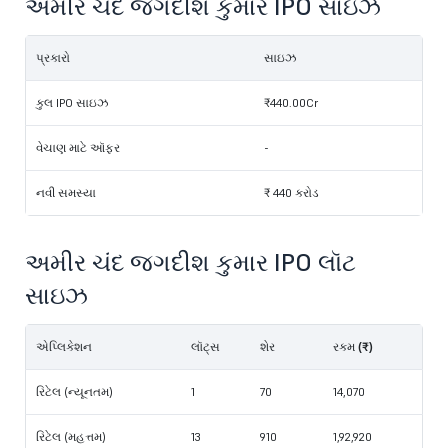
અમીર ચંદ જગદીશ કુમાર IPO સાઇઝ
પ્રકારો
સાઇઝ
કુલ IPO સાઇઝ
₹440.00Cr
વેચાણ માટે ઑફર
-
નવી સમસ્યા
₹ 440 કરોડ
અમીર ચંદ જગદીશ કુમાર IPO લૉટ
સાઇઝ
એપ્લિકેશન
લૉટ્સ
શેર
રકમ (₹)
રિટેલ (ન્યૂનતમ)
1
70
14,070
રિટેલ (મહત્તમ)
13
910
1,92,920