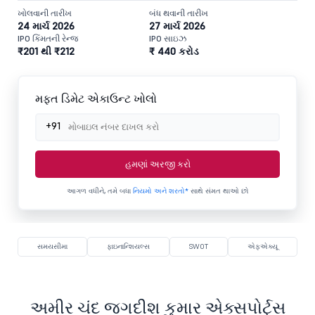
ખોલવાની તારીખ
બંધ થવાની તારીખ
24 માર્ચ 2026
27 માર્ચ 2026
IPO કિંમતની રેન્જ
IPO સાઇઝ
₹201 થી ₹212
₹ 440 કરોડ
મફત ડિમેટ એકાઉન્ટ ખોલો
+91
હમણાં અરજી કરો
આગળ વધીને, તમે બધા
નિયમો અને શરતો*
સાથે સંમત થાઓ છો
સમયસીમા
ફાઇનાન્શિયલ્સ
SWOT
એફએક્યૂ
અમીર ચંદ જગદીશ કુમાર એક્સપોર્ટ્સ