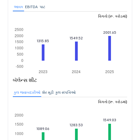
આવક
EBITDA
પાટ
વિગતો (રૂ. કરોડમાં)
બૅલેન્સ શીટ
કુલ જવાબદારીઓ
શેર મૂડી
કુલ સંપત્તિઓ
વિગતો (રૂ. કરોડમાં)