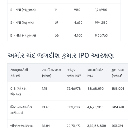
S - HNI (ન્યૂનતમ)
14
980
‬1,96,980
S - HNI (મહત્તમ)
67
4,690
9,94,280
B - HNI (ન્યૂનતમ)
68
4,760
9,56,760
અમીર ચંદ જગદીશ કુમાર IPO આરક્ષણ
રોકાણકારોની
સબસ્ક્રિપ્શન
ઑફર
આ માટે શેર
કુલ રકમ
કેટેગરી
(વખત)
કરેલા શેર*
બિડ
(કરોડ)*
QIB (એક્સ
1.18
75,46,978
88,68,090
188.004
એન્કર)
બિન-સંસ્થાકીય
13.40
31,13,208
4,17,20,280
884.470
ખરીદદારો
બીએનઆઇઆઇ
16.04
20,75,472
3,32,88,850
705.724