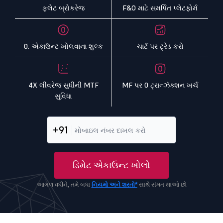
ફ્લેટ બ્રોકરેજ
F&O માટે સમર્પિત પ્લેટફોર્મ
0. એકાઉન્ટ ખોલવાના શુલ્ક
ચાર્ટ પર ટ્રેડ કરો
4X લીવરેજ સુધીની MTF
MF પર 0 ટ્રાન્ઝૅક્શન ખર્ચ
સુવિધા
+91
ડિમેટ એકાઉન્ટ ખોલો
આગળ વધીને, તમે બધા
નિયમો અને શરતો*
સાથે સંમત થાઓ છો