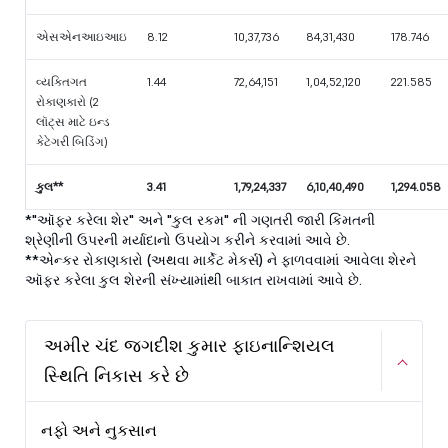
એસએનઆઇઆઇ
8.12
10,37,736
84,31,430
178.746
વ્યક્તિગત
1.44
72,64,151
1,04,52,120
221.585
રોકાણકારો (2
લૉટ્સ માટે ઇન્ડ
કેટેગરી બિડિંગ)
કુલ**
3.41
1,79,24,337
6,10,40,490
1,294.058
*"ઑફર કરેલા શેર" અને "કુલ રકમ" ની ગણતરી જારી કિંમતની
શ્રેણીની ઉપરની મર્યાદાનો ઉપયોગ કરીને કરવામાં આવે છે.
**એન્કર રોકાણકારો (અથવા માર્કેટ મેકર્સ) ને ફાળવવામાં આવેલા શેરને
ઑફર કરેલા કુલ શેરની સંખ્યામાંથી બાકાત રાખવામાં આવે છે.
અમીર ચંદ જગદીશ કુમાર ફાઇનાન્શિયલ
સ્થિતિ નિકાસ કરે છે
નફો અને નુકસાન