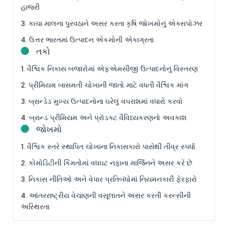
હાજરી
3. કાચા માલના પુરવઠાને અસર કરતા કૃષિ જોખમોનું એક્સપોઝર
4. ઉત્તર ભારતમાં ઉત્પાદન એકમોની એકાગ્રતા
તકો
1. વૈશ્વિક નિકાસ બજારોમાં એફએમસીજી ઉત્પાદનોનું વિસ્તરણ
2. પ્રીમિયમ બાસમતી ચોખાની જાતો માટે વધતી વૈશ્વિક માંગ
3. બ્રાન્ડેડ મુખ્ય ઉત્પાદનોના ઘરેલું વપરાશમાં વધારો કરવો
4. બ્રાન્ડ પ્રીમિયમ અને પ્રૉડક્ટ વૈવિધ્યકરણનો અવકાશ
જોખમો
1. વૈશ્વિક સ્તરે સ્થાપિત ચોખાના નિકાસકારો પાસેથી તીવ્ર સ્પર્ધા
2. કોમોડિટીની કિંમતોમાં વધઘટ નફાના માર્જિનને અસર કરે છે
3. નિકાસ નીતિઓ અને વેપાર પ્રતિબંધોમાં નિયમનકારી ફેરફારો
4. આંતરરાષ્ટ્રીય વેચાણની વસૂલાતને અસર કરતી કરન્સીની
અસ્થિરતા