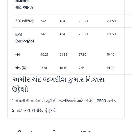
કામગીરી
માટે આવક
EPS (બેસિક)
7.46
17.43
20.80
20.68
EPS
7.46
17.43
20.80
20.68
(ડાઇલ્યૂટેડ)
નવ
46.29
21.38
27.20
19.46
રોન (%)
17.61
16.81
9.43
14.22
અમીર ચંદ જગદીશ કુમાર નિકાસ
ઉદ્દેશો
1. કંપનીની કાર્યકારી મૂડીની જરૂરિયાતો માટે ભંડોળ: ₹500 કરોડ.
2. સામાન્ય કોર્પોરેટ હેતુઓ