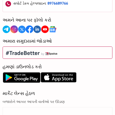
સપોર્ટ ડેસ્ક હેલ્પલાઇન:
8976689766
અમને આના પર ફૉલો કરો
અમારા સમુદાયમાં જોડાઓ
હમણાં ડાઉનલોડ કરો
માર્કેટ લેન્સ હેઠળ
બજારોને આકાર આપતી વાર્તાઓ પર ઊંડાણ