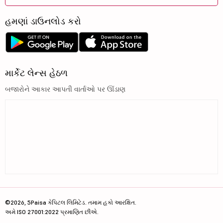
હમણાં ડાઉનલોડ કરો
માર્કેટ લેન્સ હેઠળ
બજારોને આકાર આપતી વાર્તાઓ પર ઊંડાણ
©2026, 5Paisa કેપિટલ લિમિટેડ. તમામ હકો આરક્ષિત.
અમે ISO 27001:2022 પ્રમાણિત છીએ.