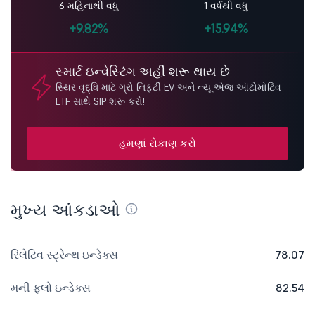
6 મહિનાથી વધુ
1 વર્ષથી વધુ
+9.82%
+15.94%
સ્માર્ટ ઇન્વેસ્ટિંગ અહીં શરૂ થાય છે
સ્થિર વૃદ્ધિ માટે ગ્રો નિફ્ટી EV અને ન્યૂ એજ ઑટોમોટિવ
ETF સાથે SIP શરૂ કરો!
હમણાં રોકાણ કરો
મુખ્ય આંકડાઓ
રિલેટિવ સ્ટ્રેન્થ ઇન્ડેક્સ
78.07
મની ફ્લો ઇન્ડેક્સ
82.54