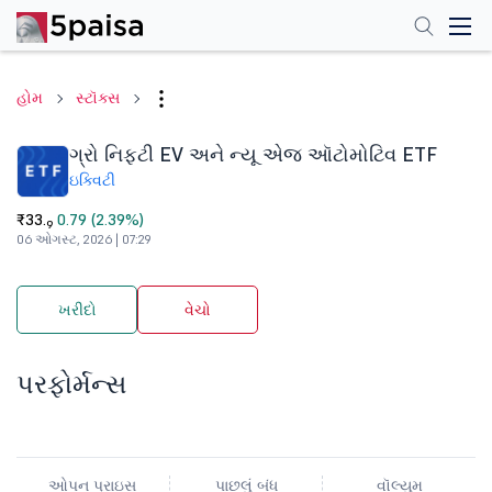
હોમ
સ્ટૉક્સ
ગ્રો નિફ્ટી EV અને ન્યૂ એજ ઑટોમોટિવ ETF
ઇક્વિટી
₹33.
0.79 (2.39%)
9
06 ઓગસ્ટ, 2026 | 07:29
ખરીદો
વેચો
પરફોર્મન્સ
ઓપન પ્રાઇસ
પાછલું બંધ
વૉલ્યુમ