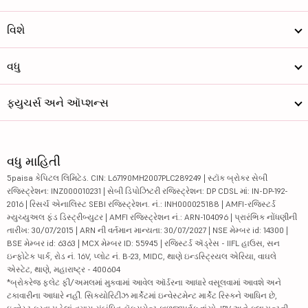
વિશે
વધુ
ફ્યુચર્સ અને ઑપ્શન્સ
વધુ માહિતી
5paisa કેપિટલ લિમિટેડ. CIN: L67190MH2007PLC289249 | સ્ટૉક બ્રોકર સેબી
રજિસ્ટ્રેશન: INZ000010231 | સેબી ડિપોઝિટરી રજિસ્ટ્રેશન: DP CDSL માં: IN-DP-192-
2016 | રિસર્ચ એનાલિસ્ટ SEBI રજિસ્ટ્રેશન. નં.: INH000025188 | AMFI-રજિસ્ટર્ડ
મ્યુચ્યુઅલ ફંડ ડિસ્ટ્રીબ્યુટર | AMFI રજિસ્ટ્રેશન નં.: ARN-104096 | પ્રારંભિક નોંધણીની
તારીખ: 30/07/2015 | ARN ની વર્તમાન માન્યતા: 30/07/2027 | NSE મેમ્બર id: 14300 |
BSE મેમ્બર id: 6363 | MCX મેમ્બર ID: 55945 | રજિસ્ટર્ડ ઍડ્રેસ - IIFL હાઉસ, સન
ઇન્ફોટેક પાર્ક, રોડ નં. 16V, પ્લોટ નં. B-23, MIDC, થાણે ઇન્ડસ્ટ્રિયલ એરિયા, વાઘલે
એસ્ટેટ, થાણે, મહારાષ્ટ્ર - 400604
*બ્રોકરેજ ફ્લેટ ફી/અમલમાં મુકવામાં આવેલ ઑર્ડરના આધારે વસૂલવામાં આવશે અને
ટકાવારીના આધારે નહીં. સિક્યોરિટીઝ માર્કેટમાં ઇન્વેસ્ટમેન્ટ માર્કેટ રિસ્કને આધિન છે,