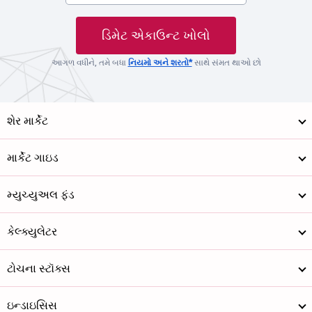
ડિમેટ એકાઉન્ટ ખોલો
આગળ વધીને, તમે બધા
નિયમો અને શરતો*
સાથે સંમત થાઓ છો
શેર માર્કેટ
માર્કેટ ગાઇડ
મ્યુચ્યુઅલ ફંડ
કેલ્ક્યુલેટર
ટોચના સ્ટૉક્સ
ઇન્ડાઇસિસ