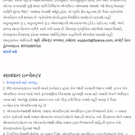
ઇન્વેસ્ટ કરતા પહેલાં તમામ સંબંધિત ડૉક્યૂમેન્ટ કાળજીપૂર્વક વાંચો. IPV અને ક્લાયન્ટની
યોગ્ય ચકાસણી પૂર્ણ થયા પછી ડિજિટલ એકાઉન્ટ ખોલવામાં આવશે. જો શેરનું વેચાણ/
ખરીદી મૂલ્ય ₹10/- અથવા તેનાથી ઓછું હોય, તો પ્રતિ શેર મહત્તમ 25 પૈસા બ્રોકરેજ
એકત્રિત કરી શકાય છે. બ્રોકરેજ સેબી દ્વારા નિર્ધારિત મર્યાદાને વટાવશે નહીં.
મ્યુચ્યુઅલ ફંડ, મ્યુચ્યુઅલ ફંડ-એસઆઇપી એક્સચેન્જ ટ્રેડેડ પ્રૉડક્ટ નથી, અને
સભ્ય માત્ર વિતરક તરીકે કાર્ય કરી રહ્યા છે. વિતરણ પ્રવૃત્તિના સંદર્ભમાં તમામ વિવાદો,
રોકાણકાર નિવારણ ફોરમ અથવા આર્બિટ્રેશન પદ્ધતિની ઍક્સેસ ધરાવશે નહીં.
અનુપાલન અધિકારી:
શ્રી. રવિન્દ્ર કલ્વંકર, ઇમેઇલ: support@5paisa.com, સપોર્ટ ડેસ્ક
હેલ્પલાઇન: 8976689766
સંપર્ક કરો
સાવધાન ઇન્વેસ્ટર
1.
રોકાણકારો માટે સલાહ
2. IPO સબસ્ક્રાઇબ કરતી વખતે ઇન્વેસ્ટર દ્વારા ચેક જારી કરવાની જરૂર નથી. ફક્ત બેંક
એકાઉન્ટ નંબર લખો અને ફાળવણીના કિસ્સામાં ચુકવણી કરવા માટે તમારી બેંકને અધિકૃત
કરવા માટે અરજી ફોર્મમાં સાઇન ઇન કરો. રિફંડની ચિંતા કરશો નહીં કારણ કે પૈસા
ઇન્વેસ્ટરના એકાઉન્ટમાં રહે છે.
3. એક્સચેન્જમાંથી મેસેજ: તમારા એકાઉન્ટમાં અનધિકૃત ટ્રાન્ઝૅક્શનને રોકો -> તમારા
સ્ટૉક બ્રોકર્સ સાથે તમારા મોબાઇલ નંબર/ઇમેઇલ આઇડી અપડેટ કરો. દિવસના અંતે તમારા
મોબાઇલ/ઇમેઇલ પર એક્સચેન્જથી સીધા તમારા ટ્રાન્ઝૅક્શનની માહિતી પ્રાપ્ત કરો.
રોકાણકારોના હિતમાં જારી.
4. ડિપોઝિટરીમાંથી મેસેજ: a) તમારા ડિમેટ એકાઉન્ટમાં અનધિકૃત ટ્રાન્ઝૅક્શનને રોકો ->