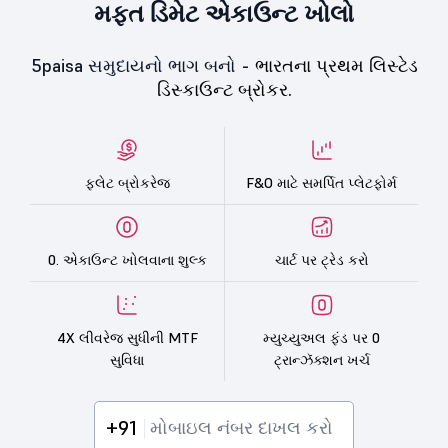
મફત ડિમેટ એકાઉન્ટ ખોલો
5paisa સમુદાયનો ભાગ બનો -
ભારતના પ્રથમ લિસ્ટેડ
ડિસ્કાઉન્ટ બ્રોકર.
ફ્લેટ બ્રોકરેજ
F&O માટે સમર્પિત પ્લેટફોર્મ
0. એકાઉન્ટ ખોલવાના શુલ્ક
ચાર્ટ પર ટ્રેડ કરો
4X લીવરેજ સુધીની MTF
મ્યુચ્યુઅલ ફંડ પર 0
સુવિધા
ટ્રાન્ઝૅક્શન ખર્ચ
+91