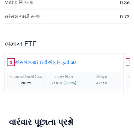
MACD સિગ્નલ
0.36
સરેરાશ સાચી રેન્જ
0.73
સમાન ETF
એસબીઆઈ ઈટીએફ નિફ્ટી 50
S
T
52 અઠવાડિયાની ઉચ્ચ
બજાર કિંમત
વૉલ્યુમ
52 
281.99
264.71
(0.39%)
32868
વારંવાર પૂછાતા પ્રશ્નો