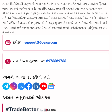
તમારા ડિપોઝિટરી સહભાગી સાથે તમારો મોબાઇલ નંબર અપડેટ કરો. રોકાણકારોના હિતમાં
જારી કરવામાં આવેલા તે જ દિવસે સીધા CDSL તરફથી તમારા ડિમેટ એકાઉન્ટમાં તમામ
ડેબિટ અને અન્ય મહત્વપૂર્ણ ટ્રાન્ઝૅક્શન માટે તમારા રજિસ્ટર્ડ મોબાઇલ પર ઍલર્ટ પ્રાપ્ત
કરો. b) સિક્યોરિટીઝ માર્કેટમાં ડીલ કરતી વખતે કેવાયસી એક વખતની કસરત છે - એકવાર
સેબી રજિસ્ટર્ડ મધ્યસ્થી (બ્રોકર, ડીપી, મ્યુચ્યુઅલ ફંડ વગેરે) દ્વારા કેવાયસી કરવામાં આવે
પછી, જ્યારે તમે અન્ય મધ્યસ્થીનો સંપર્ક કરો ત્યારે તમારે ફરીથી સમાન પ્રક્રિયા કરવાની
જરૂર નથી.
ઇમેઇલ:
support@5paisa.com
સપોર્ટ ડેસ્ક હેલ્પલાઇન:
8976689766
અમને આના પર ફૉલો કરો
અમારા સમુદાયમાં જોડાઓ