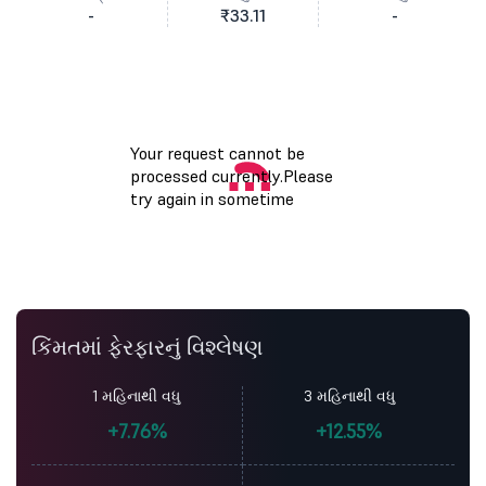
-
₹33.11
-
કિંમતમાં ફેરફારનું વિશ્લેષણ
1 મહિનાથી વધુ
3 મહિનાથી વધુ
+7.76%
+12.55%