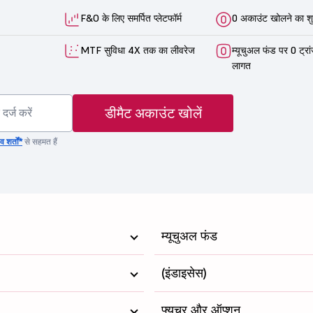
F&O के लिए समर्पित प्लेटफॉर्म
0 अकाउंट खोलने का शु
MTF सुविधा 4X तक का लीवरेज
म्यूचुअल फंड पर 0 ट्रा
लागत
डीमैट अकाउंट खोलें
 शर्तों*
से सहमत हैं
म्यूचुअल फंड
(इंडाइसेस)
फ्यूचर और ऑप्शन