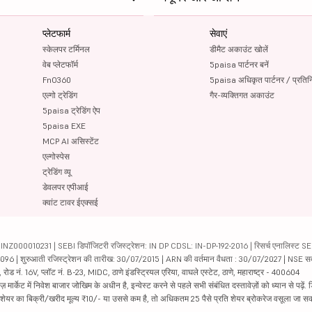
प्लेटफार्म
सेवाएं
स्केलपर टर्मिनल
डीमैट अकाउंट खोलें
वेब प्लेटफॉर्म
5paisa पार्टनर बनें
FnO360
5paisa अधिकृत पार्टनर / प्रतिन
एल्गो ट्रेडिंग
गैर-व्यक्तिगत अकाउंट
5paisa ट्रेडिंग ऐप
5paisa EXE
MCP AI असिस्टेंट
एल्गोस्पेस
ट्रेडिंग व्यू
डेवलपर एपीआई
क्वांट टावर ईएक्सई
000010231 | SEBI डिपॉजिटरी रजिस्ट्रेशन: IN DP CDSL: IN-DP-192-2016 | रिसर्च एनालिस्ट SEBI 
04096 | शुरुआती रजिस्ट्रेशन की तारीख: 30/07/2015 | ARN की वर्तमान वैधता : 30/07/2027 | NSE स
ड नं. 16V, प्लॉट नं. B-23, MIDC, ठाणे इंडस्ट्रियल एरिया, वाघले एस्टेट, ठाणे, महाराष्ट्र - 400604
ार्केट में निवेश बाजार जोखिम के अधीन है, इन्वेस्ट करने से पहले सभी संबंधित दस्तावेज़ों को ध्यान से पढ़े
र शेयर का बिक्री/खरीद मूल्य ₹10/- या उससे कम है, तो अधिकतम 25 पैसे प्रति शेयर ब्रोकरेज वसूला जा सक