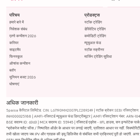
परिचय
प्रोडक्ट्स
हमारे बारे में
स्टॉक ट्रेडिंग
निवेशक संबंध
डेरिवेटिव ट्रेडिंग
एल्गो कन्वेंशन 2026
कमोडिटी ट्रेडिंग
करियर
म्यूचुअल फंड
साइटमैप
स्टॉक स्क्रीनर
फिनस्कूल
मार्जिन ट्रेडिंग सुविधा
ऑप्शंस कन्वेंशन
ब्लॉग
यूनियन बजट 2026
घोषणाएं
अधिक जानकारी
5paisa कैपिटल लिमिटेड. CIN: L67190MH2007PLC289249 | स्टॉक ब्रोकर SEBI रजिस्ट्रेशन: INZ
INH000025188 | AMFI-रजिस्टर्ड म्यूचुअल फंड डिस्ट्रीब्यूटर | AMFI रजिस्ट्रेशन नंबर: ARN-1
BSE सदस्य ID: 6363 | MCX सदस्य ID: 55945 | रजिस्टर्ड एड्रेस - IIFL हाउस, सन इन्फोटेक पार्क, रो
*ब्रोकरेज फ्लैट फीस / निष्पादित ऑर्डर के आधार पर लगाई जाएगी, प्रतिशत आधार पर नहीं. सिक्योरिटीज़ म
तभी खोला जाएगा जब IPV और ग्राहक की ड्यू डिलिजेंस से संबंधित सभी प्रक्रियाएं पूरी हो जाएंगी. अग
SEBI द्वारा निर्धारित सीमा से अधिक नहीं होगा.