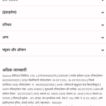
(इंडाइसेस)
परिचय
अन्य
फ्यूचर और ऑप्शन
अधिक जानकारी
5paisa कैपिटल लिमिटेड. CIN: L67190MH2007PLC289249 | स्टॉक ब्रोकर SEBI रजिस्ट्रेशन:
INZ000010231 | SEBI डिपॉजिटरी रजिस्ट्रेशन: IN DP CDSL: IN-DP-192-2016 | रिसर्च
एनालिस्ट SEBI रजिस्ट्रेशन. नं.: INH000025188 | AMFI-रजिस्टर्ड म्यूचुअल फंड डिस्ट्रीब्यूटर |
AMFI रजिस्ट्रेशन नंबर: ARN-104096 | शुरुआती रजिस्ट्रेशन की तारीख: 30/07/2015 | ARN की
वर्तमान वैधता : 30/07/2027 | NSE सदस्य ID: 14300 | BSE सदस्य ID: 6363 | MCX सदस्य ID:
55945 | रजिस्टर्ड एड्रेस - IIFL हाउस, सन इन्फोटेक पार्क, रोड नं. 16V, प्लॉट नं. B-23, MIDC, ठाणे
इंडस्ट्रियल एरिया, वाघले एस्टेट, ठाणे, महाराष्ट्र - 400604