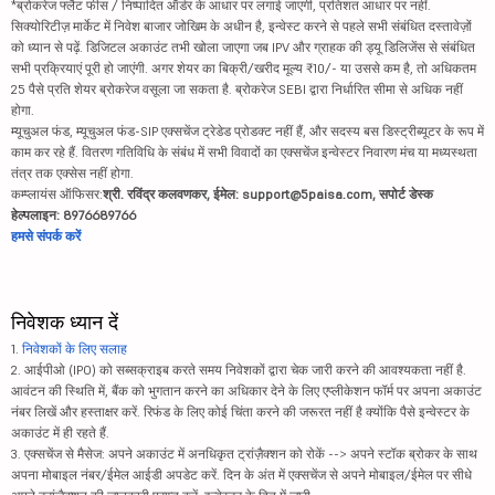
*ब्रोकरेज फ्लैट फीस / निष्पादित ऑर्डर के आधार पर लगाई जाएगी, प्रतिशत आधार पर नहीं.
सिक्योरिटीज़ मार्केट में निवेश बाजार जोखिम के अधीन है, इन्वेस्ट करने से पहले सभी संबंधित दस्तावेज़ों
को ध्यान से पढ़ें. डिजिटल अकाउंट तभी खोला जाएगा जब IPV और ग्राहक की ड्यू डिलिजेंस से संबंधित
सभी प्रक्रियाएं पूरी हो जाएंगी. अगर शेयर का बिक्री/खरीद मूल्य ₹10/- या उससे कम है, तो अधिकतम
25 पैसे प्रति शेयर ब्रोकरेज वसूला जा सकता है. ब्रोकरेज SEBI द्वारा निर्धारित सीमा से अधिक नहीं
होगा.
म्यूचुअल फंड, म्यूचुअल फंड-SIP एक्सचेंज ट्रेडेड प्रोडक्ट नहीं हैं, और सदस्य बस डिस्ट्रीब्यूटर के रूप में
काम कर रहे हैं. वितरण गतिविधि के संबंध में सभी विवादों का एक्सचेंज इन्वेस्टर निवारण मंच या मध्यस्थता
तंत्र तक एक्सेस नहीं होगा.
कम्प्लायंस ऑफिसर:
श्री. रविंद्र कलवणकर, ईमेल: support@5paisa.com, सपोर्ट डेस्क
हेल्पलाइन: 8976689766
हमसे संपर्क करें
निवेशक ध्यान दें
1.
निवेशकों के लिए सलाह
2. आईपीओ (IPO) को सब्सक्राइब करते समय निवेशकों द्वारा चेक जारी करने की आवश्यकता नहीं है.
आवंटन की स्थिति में, बैंक को भुगतान करने का अधिकार देने के लिए एप्लीकेशन फॉर्म पर अपना अकाउंट
नंबर लिखें और हस्ताक्षर करें. रिफंड के लिए कोई चिंता करने की जरूरत नहीं है क्योंकि पैसे इन्वेस्टर के
अकाउंट में ही रहते हैं.
3. एक्सचेंज से मैसेज: अपने अकाउंट में अनधिकृत ट्रांज़ैक्शन को रोकें --> अपने स्टॉक ब्रोकर के साथ
अपना मोबाइल नंबर/ईमेल आईडी अपडेट करें. दिन के अंत में एक्सचेंज से अपने मोबाइल/ईमेल पर सीधे