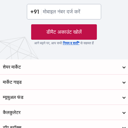
+91
डीमैट अकाउंट खोलें
आगे बढ़ने पर, आप सभी
नियम व शर्तों*
से सहमत हैं
शेयर मार्केट
मार्केट गाइड
म्यूचुअल फंड
कैलकुलेटर
टॉप स्टॉक्स