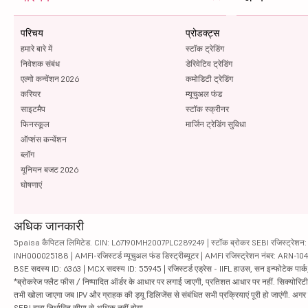
परिचय
प्रोडक्ट्स
हमारे बारे में
स्टॉक ट्रेडिंग
निवेशक संबंध
डेरिवेटिव ट्रेडिंग
एल्गो कन्वेंशन 2026
कमोडिटी ट्रेडिंग
करियर
म्यूचुअल फंड
साइटमैप
स्टॉक स्क्रीनर
फिनस्कूल
मार्जिन ट्रेडिंग सुविधा
ऑप्शंस कन्वेंशन
ब्लॉग
यूनियन बजट 2026
घोषणाएं
अधिक जानकारी
5paisa कैपिटल लिमिटेड. CIN: L67190MH2007PLC289249 | स्टॉक ब्रोकर SEBI रजिस्ट्रेशन: INZ
INH000025188 | AMFI-रजिस्टर्ड म्यूचुअल फंड डिस्ट्रीब्यूटर | AMFI रजिस्ट्रेशन नंबर: ARN-1
BSE सदस्य ID: 6363 | MCX सदस्य ID: 55945 | रजिस्टर्ड एड्रेस - IIFL हाउस, सन इन्फोटेक पार्क, रो
*ब्रोकरेज फ्लैट फीस / निष्पादित ऑर्डर के आधार पर लगाई जाएगी, प्रतिशत आधार पर नहीं. सिक्योरिटीज़ म
तभी खोला जाएगा जब IPV और ग्राहक की ड्यू डिलिजेंस से संबंधित सभी प्रक्रियाएं पूरी हो जाएंगी. अग
SEBI द्वारा निर्धारित सीमा से अधिक नहीं होगा.