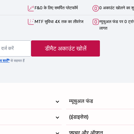
F&O के लिए समर्पित प्लेटफॉर्म
0 अकाउंट खोलने का शु
MTF सुविधा 4X तक का लीवरेज
म्यूचुअल फंड पर 0 ट्रा
लागत
डीमैट अकाउंट खोलें
 शर्तों*
से सहमत हैं
म्यूचुअल फंड
(इंडाइसेस)
फ्यूचर और ऑप्शन