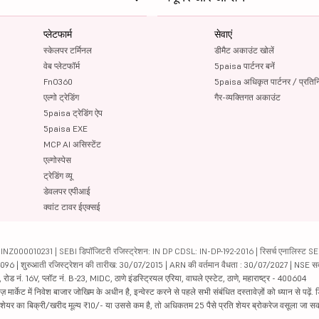
प्लेटफार्म
सेवाएं
स्केलपर टर्मिनल
डीमैट अकाउंट खोलें
वेब प्लेटफॉर्म
5paisa पार्टनर बनें
FnO360
5paisa अधिकृत पार्टनर / प्रतिन
एल्गो ट्रेडिंग
गैर-व्यक्तिगत अकाउंट
5paisa ट्रेडिंग ऐप
5paisa EXE
MCP AI असिस्टेंट
एल्गोस्पेस
ट्रेडिंग व्यू
डेवलपर एपीआई
क्वांट टावर ईएक्सई
000010231 | SEBI डिपॉजिटरी रजिस्ट्रेशन: IN DP CDSL: IN-DP-192-2016 | रिसर्च एनालिस्ट SEBI 
04096 | शुरुआती रजिस्ट्रेशन की तारीख: 30/07/2015 | ARN की वर्तमान वैधता : 30/07/2027 | NSE स
ड नं. 16V, प्लॉट नं. B-23, MIDC, ठाणे इंडस्ट्रियल एरिया, वाघले एस्टेट, ठाणे, महाराष्ट्र - 400604
ार्केट में निवेश बाजार जोखिम के अधीन है, इन्वेस्ट करने से पहले सभी संबंधित दस्तावेज़ों को ध्यान से पढ़े
र शेयर का बिक्री/खरीद मूल्य ₹10/- या उससे कम है, तो अधिकतम 25 पैसे प्रति शेयर ब्रोकरेज वसूला जा सक