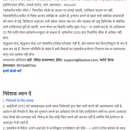
इंडस्ट्रियल एरिया, वाघले एस्टेट, ठाणे, महाराष्ट्र - 400604
*ब्रोकरेज फ्लैट फीस / निष्पादित ऑर्डर के आधार पर लगाई जाएगी, प्रतिशत आधार पर नहीं.
सिक्योरिटीज़ मार्केट में निवेश बाजार जोखिम के अधीन है, इन्वेस्ट करने से पहले सभी संबंधित दस्तावेज़ों
को ध्यान से पढ़ें. डिजिटल अकाउंट तभी खोला जाएगा जब IPV और ग्राहक की ड्यू डिलिजेंस से संबंधित
सभी प्रक्रियाएं पूरी हो जाएंगी. अगर शेयर का बिक्री/खरीद मूल्य ₹10/- या उससे कम है, तो अधिकतम
25 पैसे प्रति शेयर ब्रोकरेज वसूला जा सकता है. ब्रोकरेज SEBI द्वारा निर्धारित सीमा से अधिक नहीं
होगा.
म्यूचुअल फंड, म्यूचुअल फंड-SIP एक्सचेंज ट्रेडेड प्रोडक्ट नहीं हैं, और सदस्य बस डिस्ट्रीब्यूटर के रूप में
काम कर रहे हैं. वितरण गतिविधि के संबंध में सभी विवादों का एक्सचेंज इन्वेस्टर निवारण मंच या मध्यस्थता
तंत्र तक एक्सेस नहीं होगा.
कम्प्लायंस ऑफिसर:
श्री. रविंद्र कलवणकर, ईमेल: support@5paisa.com, सपोर्ट डेस्क
हेल्पलाइन: 8976689766
हमसे संपर्क करें
निवेशक ध्यान दें
1.
निवेशकों के लिए सलाह
2. आईपीओ (IPO) को सब्सक्राइब करते समय निवेशकों द्वारा चेक जारी करने की आवश्यकता नहीं है.
आवंटन की स्थिति में, बैंक को भुगतान करने का अधिकार देने के लिए एप्लीकेशन फॉर्म पर अपना अकाउंट
नंबर लिखें और हस्ताक्षर करें. रिफंड के लिए कोई चिंता करने की जरूरत नहीं है क्योंकि पैसे इन्वेस्टर के
अकाउंट में ही रहते हैं.
3. एक्सचेंज से मैसेज: अपने अकाउंट में अनधिकृत ट्रांज़ैक्शन को रोकें --> अपने स्टॉक ब्रोकर के साथ