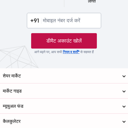
लागत
+91
डीमैट अकाउंट खोलें
आगे बढ़ने पर, आप सभी
नियम व शर्तों*
से सहमत हैं
शेयर मार्केट
मार्केट गाइड
म्यूचुअल फंड
कैलकुलेटर