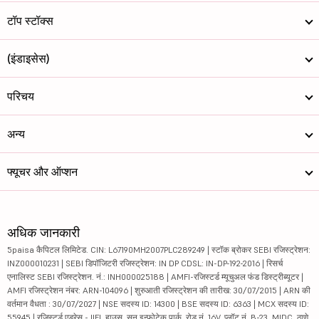
टॉप स्टॉक्स
(इंडाइसेस)
परिचय
अन्य
फ्यूचर और ऑप्शन
अधिक जानकारी
5paisa कैपिटल लिमिटेड. CIN: L67190MH2007PLC289249 | स्टॉक ब्रोकर SEBI रजिस्ट्रेशन:
INZ000010231 | SEBI डिपॉजिटरी रजिस्ट्रेशन: IN DP CDSL: IN-DP-192-2016 | रिसर्च
एनालिस्ट SEBI रजिस्ट्रेशन. नं.: INH000025188 | AMFI-रजिस्टर्ड म्यूचुअल फंड डिस्ट्रीब्यूटर |
AMFI रजिस्ट्रेशन नंबर: ARN-104096 | शुरुआती रजिस्ट्रेशन की तारीख: 30/07/2015 | ARN की
वर्तमान वैधता : 30/07/2027 | NSE सदस्य ID: 14300 | BSE सदस्य ID: 6363 | MCX सदस्य ID:
55945 | रजिस्टर्ड एड्रेस - IIFL हाउस, सन इन्फोटेक पार्क, रोड नं. 16V, प्लॉट नं. B-23, MIDC, ठाणे