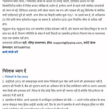
*ब्रोकरेज फ्लैट फीस / निष्पादित ऑर्डर के आधार पर लगाई जाएगी, प्रतिशत आधार पर नहीं.
सिक्योरिटीज़ मार्केट में निवेश बाजार जोखिम के अधीन है, इन्वेस्ट करने से पहले सभी संबंधित दस्तावेज़ों
को ध्यान से पढ़ें. डिजिटल अकाउंट तभी खोला जाएगा जब IPV और ग्राहक की ड्यू डिलिजेंस से संबंधित
सभी प्रक्रियाएं पूरी हो जाएंगी. अगर शेयर का बिक्री/खरीद मूल्य ₹10/- या उससे कम है, तो अधिकतम
25 पैसे प्रति शेयर ब्रोकरेज वसूला जा सकता है. ब्रोकरेज SEBI द्वारा निर्धारित सीमा से अधिक नहीं
होगा.
म्यूचुअल फंड, म्यूचुअल फंड-SIP एक्सचेंज ट्रेडेड प्रोडक्ट नहीं हैं, और सदस्य बस डिस्ट्रीब्यूटर के रूप में
काम कर रहे हैं. वितरण गतिविधि के संबंध में सभी विवादों का एक्सचेंज इन्वेस्टर निवारण मंच या मध्यस्थता
तंत्र तक एक्सेस नहीं होगा.
कम्प्लायंस ऑफिसर:
श्री. रविंद्र कलवणकर, ईमेल: support@5paisa.com, सपोर्ट डेस्क
हेल्पलाइन: 8976689766
हमसे संपर्क करें
निवेशक ध्यान दें
1.
निवेशकों के लिए सलाह
2. आईपीओ (IPO) को सब्सक्राइब करते समय निवेशकों द्वारा चेक जारी करने की आवश्यकता नहीं है.
आवंटन की स्थिति में, बैंक को भुगतान करने का अधिकार देने के लिए एप्लीकेशन फॉर्म पर अपना अकाउंट
नंबर लिखें और हस्ताक्षर करें. रिफंड के लिए कोई चिंता करने की जरूरत नहीं है क्योंकि पैसे इन्वेस्टर के
अकाउंट में ही रहते हैं.
3. एक्सचेंज से मैसेज: अपने अकाउंट में अनधिकृत ट्रांज़ैक्शन को रोकें --> अपने स्टॉक ब्रोकर के साथ
अपना मोबाइल नंबर/ईमेल आईडी अपडेट करें. दिन के अंत में एक्सचेंज से अपने मोबाइल/ईमेल पर सीधे