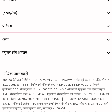
(इंडाइसेस)
परिचय
अन्य
फ्यूचर और ऑप्शन
अधिक जानकारी
5paisa कैपिटल लिमिटेड. CIN: L67190MH2007PLC289249 | स्टॉक ब्रोकर SEBI रजिस्ट्रेशन:
INZ000010231 | SEBI डिपॉजिटरी रजिस्ट्रेशन: IN DP CDSL: IN-DP-192-2016 | रिसर्च
एनालिस्ट SEBI रजिस्ट्रेशन. नं.: INH000025188 | AMFI-रजिस्टर्ड म्यूचुअल फंड डिस्ट्रीब्यूटर |
AMFI रजिस्ट्रेशन नंबर: ARN-104096 | शुरुआती रजिस्ट्रेशन की तारीख: 30/07/2015 | ARN की
वर्तमान वैधता : 30/07/2027 | NSE सदस्य ID: 14300 | BSE सदस्य ID: 6363 | MCX सदस्य ID:
55945 | रजिस्टर्ड एड्रेस - IIFL हाउस, सन इन्फोटेक पार्क, रोड नं. 16V, प्लॉट नं. B-23, MIDC, ठाणे
इंडस्ट्रियल एरिया, वाघले एस्टेट, ठाणे, महाराष्ट्र - 400604