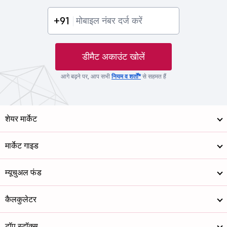
+91
डीमैट अकाउंट खोलें
आगे बढ़ने पर, आप सभी
नियम व शर्तों*
से सहमत हैं
शेयर मार्केट
मार्केट गाइड
म्यूचुअल फंड
कैलकुलेटर
टॉप स्टॉक्स