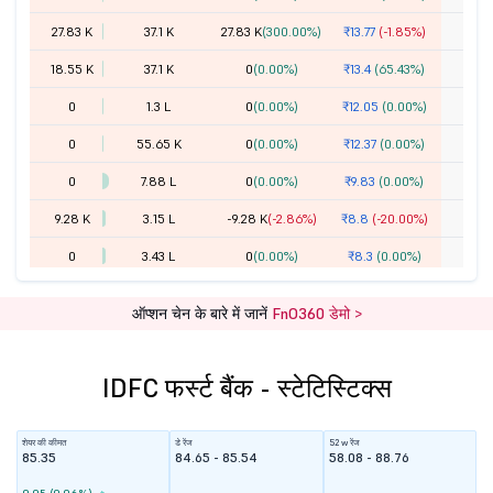
27.83 K
37.1 K
27.83 K
(300.00%)
₹13.77
(-1.85%)
18.55 K
37.1 K
0
(0.00%)
₹13.4
(65.43%)
0
1.3 L
0
(0.00%)
₹12.05
(0.00%)
0
55.65 K
0
(0.00%)
₹12.37
(0.00%)
0
7.88 L
0
(0.00%)
₹9.83
(0.00%)
9.28 K
3.15 L
-9.28 K
(-2.86%)
₹8.8
(-20.00%)
0
3.43 L
0
(0.00%)
₹8.3
(0.00%)
0
3.52 L
0
(0.00%)
₹7.18
(0.00%)
ऑप्शन चेन के बारे में जानें
FnO360 डेमो >
0
8.25 L
0
(0.00%)
₹6.14
(0.00%)
4.73 L
44.24 L
-1.39 L
(-3.05%)
₹5.1
(-5.90%)
IDFC फर्स्ट बैंक - स्टेटिस्टिक्स
0
6.68 L
0
(0.00%)
₹4.42
(0.00%)
1.76 L
16.88 L
-1.11 L
(-6.19%)
₹3.55
(-7.07%)
शेयर की कीमत
डे रेंज
52 w रेंज
85.35
84.65 - 85.54
58.08 - 88.76
8.44 L
19.66 L
92.75 K
(4.95%)
₹2.9
(-8.52%)