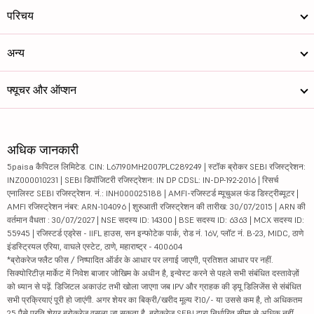
परिचय
अन्य
फ्यूचर और ऑप्शन
अधिक जानकारी
5paisa कैपिटल लिमिटेड. CIN: L67190MH2007PLC289249 | स्टॉक ब्रोकर SEBI रजिस्ट्रेशन:
INZ000010231 | SEBI डिपॉजिटरी रजिस्ट्रेशन: IN DP CDSL: IN-DP-192-2016 | रिसर्च
एनालिस्ट SEBI रजिस्ट्रेशन. नं.: INH000025188 | AMFI-रजिस्टर्ड म्यूचुअल फंड डिस्ट्रीब्यूटर |
AMFI रजिस्ट्रेशन नंबर: ARN-104096 | शुरुआती रजिस्ट्रेशन की तारीख: 30/07/2015 | ARN की
वर्तमान वैधता : 30/07/2027 | NSE सदस्य ID: 14300 | BSE सदस्य ID: 6363 | MCX सदस्य ID:
55945 | रजिस्टर्ड एड्रेस - IIFL हाउस, सन इन्फोटेक पार्क, रोड नं. 16V, प्लॉट नं. B-23, MIDC, ठाणे
इंडस्ट्रियल एरिया, वाघले एस्टेट, ठाणे, महाराष्ट्र - 400604
*ब्रोकरेज फ्लैट फीस / निष्पादित ऑर्डर के आधार पर लगाई जाएगी, प्रतिशत आधार पर नहीं.
सिक्योरिटीज़ मार्केट में निवेश बाजार जोखिम के अधीन है, इन्वेस्ट करने से पहले सभी संबंधित दस्तावेज़ों
को ध्यान से पढ़ें. डिजिटल अकाउंट तभी खोला जाएगा जब IPV और ग्राहक की ड्यू डिलिजेंस से संबंधित
सभी प्रक्रियाएं पूरी हो जाएंगी. अगर शेयर का बिक्री/खरीद मूल्य ₹10/- या उससे कम है, तो अधिकतम
25 पैसे प्रति शेयर ब्रोकरेज वसूला जा सकता है. ब्रोकरेज SEBI द्वारा निर्धारित सीमा से अधिक नहीं