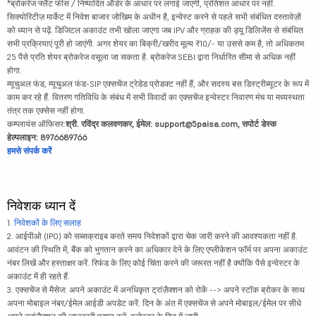
*ब्रोकरेज फ्लैट फीस / निष्पादित ऑर्डर के आधार पर लगाई जाएगी, प्रतिशत आधार पर नहीं.
सिक्योरिटीज़ मार्केट में निवेश बाजार जोखिम के अधीन है, इन्वेस्ट करने से पहले सभी संबंधित दस्तावेज़ों
को ध्यान से पढ़ें. डिजिटल अकाउंट तभी खोला जाएगा जब IPV और ग्राहक की ड्यू डिलिजेंस से संबंधित
सभी प्रक्रियाएं पूरी हो जाएंगी. अगर शेयर का बिक्री/खरीद मूल्य ₹10/- या उससे कम है, तो अधिकतम
25 पैसे प्रति शेयर ब्रोकरेज वसूला जा सकता है. ब्रोकरेज SEBI द्वारा निर्धारित सीमा से अधिक नहीं
होगा.
म्यूचुअल फंड, म्यूचुअल फंड-SIP एक्सचेंज ट्रेडेड प्रोडक्ट नहीं हैं, और सदस्य बस डिस्ट्रीब्यूटर के रूप में
काम कर रहे हैं. वितरण गतिविधि के संबंध में सभी विवादों का एक्सचेंज इन्वेस्टर निवारण मंच या मध्यस्थता
तंत्र तक एक्सेस नहीं होगा.
कम्प्लायंस ऑफिसर:
श्री. रविंद्र कलवणकर, ईमेल: support@5paisa.com, सपोर्ट डेस्क
हेल्पलाइन: 8976689766
हमसे संपर्क करें
निवेशक ध्यान दें
1.
निवेशकों के लिए सलाह
2. आईपीओ (IPO) को सब्सक्राइब करते समय निवेशकों द्वारा चेक जारी करने की आवश्यकता नहीं है.
आवंटन की स्थिति में, बैंक को भुगतान करने का अधिकार देने के लिए एप्लीकेशन फॉर्म पर अपना अकाउंट
नंबर लिखें और हस्ताक्षर करें. रिफंड के लिए कोई चिंता करने की जरूरत नहीं है क्योंकि पैसे इन्वेस्टर के
अकाउंट में ही रहते हैं.
3. एक्सचेंज से मैसेज: अपने अकाउंट में अनधिकृत ट्रांज़ैक्शन को रोकें --> अपने स्टॉक ब्रोकर के साथ
अपना मोबाइल नंबर/ईमेल आईडी अपडेट करें. दिन के अंत में एक्सचेंज से अपने मोबाइल/ईमेल पर सीधे