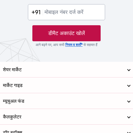
+91
डीमैट अकाउंट खोलें
आगे बढ़ने पर, आप सभी
नियम व शर्तों*
से सहमत हैं
शेयर मार्केट
मार्केट गाइड
म्यूचुअल फंड
कैलकुलेटर
टॉप स्टॉक्स