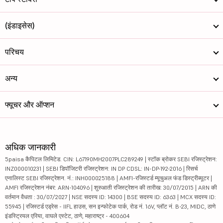
(इंडाइसेस)
परिचय
अन्य
फ्यूचर और ऑप्शन
अधिक जानकारी
5paisa कैपिटल लिमिटेड. CIN: L67190MH2007PLC289249 | स्टॉक ब्रोकर SEBI रजिस्ट्रेशन:
INZ000010231 | SEBI डिपॉजिटरी रजिस्ट्रेशन: IN DP CDSL: IN-DP-192-2016 | रिसर्च
एनालिस्ट SEBI रजिस्ट्रेशन. नं.: INH000025188 | AMFI-रजिस्टर्ड म्यूचुअल फंड डिस्ट्रीब्यूटर |
AMFI रजिस्ट्रेशन नंबर: ARN-104096 | शुरुआती रजिस्ट्रेशन की तारीख: 30/07/2015 | ARN की
वर्तमान वैधता : 30/07/2027 | NSE सदस्य ID: 14300 | BSE सदस्य ID: 6363 | MCX सदस्य ID:
55945 | रजिस्टर्ड एड्रेस - IIFL हाउस, सन इन्फोटेक पार्क, रोड नं. 16V, प्लॉट नं. B-23, MIDC, ठाणे
इंडस्ट्रियल एरिया, वाघले एस्टेट, ठाणे, महाराष्ट्र - 400604