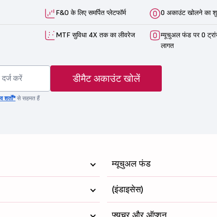
F&O के लिए समर्पित प्लेटफॉर्म
0 अकाउंट खोलने का शु
MTF सुविधा 4X तक का लीवरेज
म्यूचुअल फंड पर 0 ट्रा
लागत
डीमैट अकाउंट खोलें
 शर्तों*
से सहमत हैं
म्यूचुअल फंड
(इंडाइसेस)
फ्यूचर और ऑप्शन