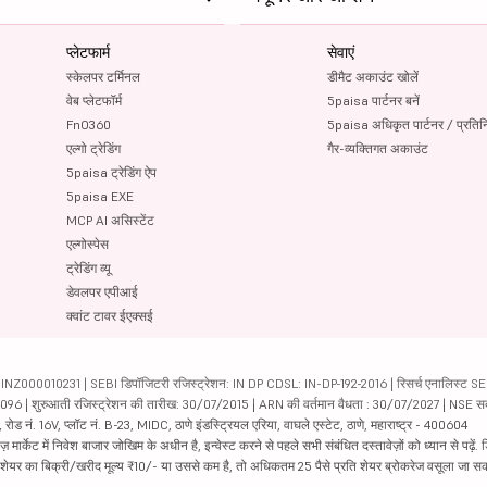
प्लेटफार्म
सेवाएं
स्केलपर टर्मिनल
डीमैट अकाउंट खोलें
वेब प्लेटफॉर्म
5paisa पार्टनर बनें
FnO360
5paisa अधिकृत पार्टनर / प्रतिन
एल्गो ट्रेडिंग
गैर-व्यक्तिगत अकाउंट
5paisa ट्रेडिंग ऐप
5paisa EXE
MCP AI असिस्टेंट
एल्गोस्पेस
ट्रेडिंग व्यू
डेवलपर एपीआई
क्वांट टावर ईएक्सई
000010231 | SEBI डिपॉजिटरी रजिस्ट्रेशन: IN DP CDSL: IN-DP-192-2016 | रिसर्च एनालिस्ट SEBI 
04096 | शुरुआती रजिस्ट्रेशन की तारीख: 30/07/2015 | ARN की वर्तमान वैधता : 30/07/2027 | NSE स
ड नं. 16V, प्लॉट नं. B-23, MIDC, ठाणे इंडस्ट्रियल एरिया, वाघले एस्टेट, ठाणे, महाराष्ट्र - 400604
ार्केट में निवेश बाजार जोखिम के अधीन है, इन्वेस्ट करने से पहले सभी संबंधित दस्तावेज़ों को ध्यान से पढ़े
र शेयर का बिक्री/खरीद मूल्य ₹10/- या उससे कम है, तो अधिकतम 25 पैसे प्रति शेयर ब्रोकरेज वसूला जा सक