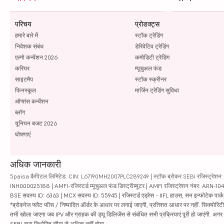
परिचय
प्रोडक्ट्स
हमारे बारे में
स्टॉक ट्रेडिंग
निवेशक संबंध
डेरिवेटिव ट्रेडिंग
एल्गो कन्वेंशन 2026
कमोडिटी ट्रेडिंग
करियर
म्यूचुअल फंड
साइटमैप
स्टॉक स्क्रीनर
फिनस्कूल
मार्जिन ट्रेडिंग सुविधा
ऑप्शंस कन्वेंशन
ब्लॉग
यूनियन बजट 2026
घोषणाएं
अधिक जानकारी
5paisa कैपिटल लिमिटेड. CIN: L67190MH2007PLC289249 | स्टॉक ब्रोकर SEBI रजिस्ट्रेशन: INZ
INH000025188 | AMFI-रजिस्टर्ड म्यूचुअल फंड डिस्ट्रीब्यूटर | AMFI रजिस्ट्रेशन नंबर: ARN-1
BSE सदस्य ID: 6363 | MCX सदस्य ID: 55945 | रजिस्टर्ड एड्रेस - IIFL हाउस, सन इन्फोटेक पार्क, रो
*ब्रोकरेज फ्लैट फीस / निष्पादित ऑर्डर के आधार पर लगाई जाएगी, प्रतिशत आधार पर नहीं. सिक्योरिटीज़ म
तभी खोला जाएगा जब IPV और ग्राहक की ड्यू डिलिजेंस से संबंधित सभी प्रक्रियाएं पूरी हो जाएंगी. अग
SEBI द्वारा निर्धारित सीमा से अधिक नहीं होगा.