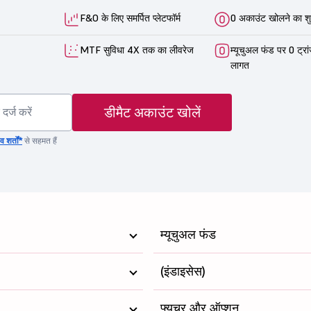
F&O के लिए समर्पित प्लेटफॉर्म
0 अकाउंट खोलने का शु
MTF सुविधा 4X तक का लीवरेज
म्यूचुअल फंड पर 0 ट्रा
लागत
डीमैट अकाउंट खोलें
 शर्तों*
से सहमत हैं
म्यूचुअल फंड
(इंडाइसेस)
फ्यूचर और ऑप्शन