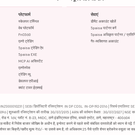
प्लेटफार्म
सेवाएं
स्केलपर टर्मिनल
डीमैट अकाउंट खोलें
वेब प्लेटफॉर्म
5paisa पार्टनर बनें
FnO360
5paisa अधिकृत पार्टनर / प्रतिन
एल्गो ट्रेडिंग
गैर-व्यक्तिगत अकाउंट
5paisa ट्रेडिंग ऐप
5paisa EXE
MCP AI असिस्टेंट
एल्गोस्पेस
ट्रेडिंग व्यू
डेवलपर एपीआई
क्वांट टावर ईएक्सई
000010231 | SEBI डिपॉजिटरी रजिस्ट्रेशन: IN DP CDSL: IN-DP-192-2016 | रिसर्च एनालिस्ट SEBI 
04096 | शुरुआती रजिस्ट्रेशन की तारीख: 30/07/2015 | ARN की वर्तमान वैधता : 30/07/2027 | NSE स
ड नं. 16V, प्लॉट नं. B-23, MIDC, ठाणे इंडस्ट्रियल एरिया, वाघले एस्टेट, ठाणे, महाराष्ट्र - 400604
ार्केट में निवेश बाजार जोखिम के अधीन है, इन्वेस्ट करने से पहले सभी संबंधित दस्तावेज़ों को ध्यान से पढ़े
र शेयर का बिक्री/खरीद मूल्य ₹10/- या उससे कम है, तो अधिकतम 25 पैसे प्रति शेयर ब्रोकरेज वसूला जा सक