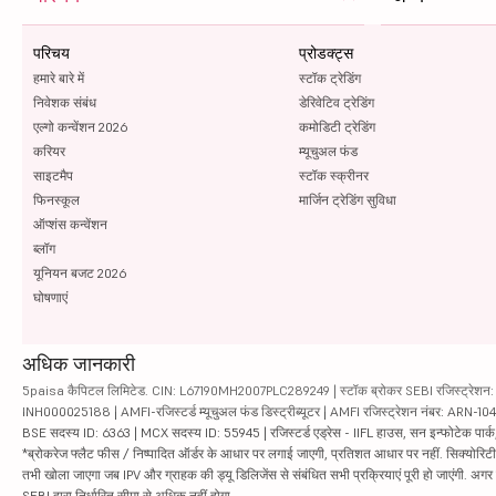
परिचय
प्रोडक्ट्स
हमारे बारे में
स्टॉक ट्रेडिंग
निवेशक संबंध
डेरिवेटिव ट्रेडिंग
एल्गो कन्वेंशन 2026
कमोडिटी ट्रेडिंग
करियर
म्यूचुअल फंड
साइटमैप
स्टॉक स्क्रीनर
फिनस्कूल
मार्जिन ट्रेडिंग सुविधा
ऑप्शंस कन्वेंशन
ब्लॉग
यूनियन बजट 2026
घोषणाएं
अधिक जानकारी
5paisa कैपिटल लिमिटेड. CIN: L67190MH2007PLC289249 | स्टॉक ब्रोकर SEBI रजिस्ट्रेशन: INZ
INH000025188 | AMFI-रजिस्टर्ड म्यूचुअल फंड डिस्ट्रीब्यूटर | AMFI रजिस्ट्रेशन नंबर: ARN-1
BSE सदस्य ID: 6363 | MCX सदस्य ID: 55945 | रजिस्टर्ड एड्रेस - IIFL हाउस, सन इन्फोटेक पार्क, रो
*ब्रोकरेज फ्लैट फीस / निष्पादित ऑर्डर के आधार पर लगाई जाएगी, प्रतिशत आधार पर नहीं. सिक्योरिटीज़ म
तभी खोला जाएगा जब IPV और ग्राहक की ड्यू डिलिजेंस से संबंधित सभी प्रक्रियाएं पूरी हो जाएंगी. अग
SEBI द्वारा निर्धारित सीमा से अधिक नहीं होगा.