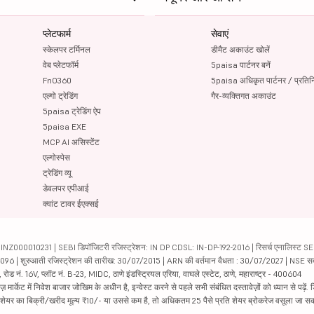
प्लेटफार्म
सेवाएं
स्केलपर टर्मिनल
डीमैट अकाउंट खोलें
वेब प्लेटफॉर्म
5paisa पार्टनर बनें
FnO360
5paisa अधिकृत पार्टनर / प्रतिन
एल्गो ट्रेडिंग
गैर-व्यक्तिगत अकाउंट
5paisa ट्रेडिंग ऐप
5paisa EXE
MCP AI असिस्टेंट
एल्गोस्पेस
ट्रेडिंग व्यू
डेवलपर एपीआई
क्वांट टावर ईएक्सई
000010231 | SEBI डिपॉजिटरी रजिस्ट्रेशन: IN DP CDSL: IN-DP-192-2016 | रिसर्च एनालिस्ट SEBI 
04096 | शुरुआती रजिस्ट्रेशन की तारीख: 30/07/2015 | ARN की वर्तमान वैधता : 30/07/2027 | NSE स
ड नं. 16V, प्लॉट नं. B-23, MIDC, ठाणे इंडस्ट्रियल एरिया, वाघले एस्टेट, ठाणे, महाराष्ट्र - 400604
ार्केट में निवेश बाजार जोखिम के अधीन है, इन्वेस्ट करने से पहले सभी संबंधित दस्तावेज़ों को ध्यान से पढ़े
र शेयर का बिक्री/खरीद मूल्य ₹10/- या उससे कम है, तो अधिकतम 25 पैसे प्रति शेयर ब्रोकरेज वसूला जा सक