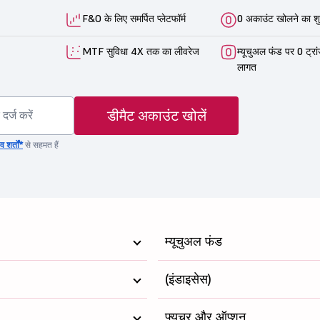
F&O के लिए समर्पित प्लेटफॉर्म
0 अकाउंट खोलने का शु
MTF सुविधा 4X तक का लीवरेज
म्यूचुअल फंड पर 0 ट्रा
लागत
डीमैट अकाउंट खोलें
 शर्तों*
से सहमत हैं
म्यूचुअल फंड
(इंडाइसेस)
फ्यूचर और ऑप्शन