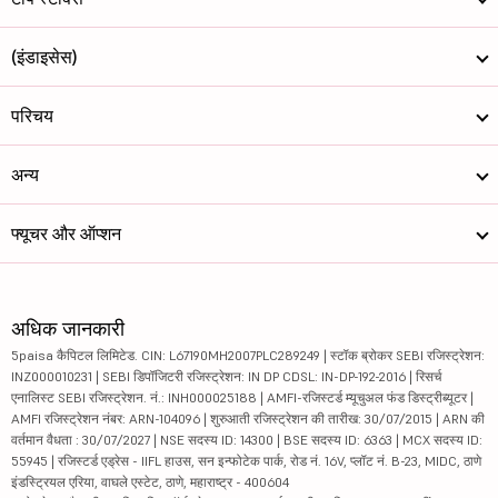
(इंडाइसेस)
परिचय
अन्य
फ्यूचर और ऑप्शन
अधिक जानकारी
5paisa कैपिटल लिमिटेड. CIN: L67190MH2007PLC289249 | स्टॉक ब्रोकर SEBI रजिस्ट्रेशन:
INZ000010231 | SEBI डिपॉजिटरी रजिस्ट्रेशन: IN DP CDSL: IN-DP-192-2016 | रिसर्च
एनालिस्ट SEBI रजिस्ट्रेशन. नं.: INH000025188 | AMFI-रजिस्टर्ड म्यूचुअल फंड डिस्ट्रीब्यूटर |
AMFI रजिस्ट्रेशन नंबर: ARN-104096 | शुरुआती रजिस्ट्रेशन की तारीख: 30/07/2015 | ARN की
वर्तमान वैधता : 30/07/2027 | NSE सदस्य ID: 14300 | BSE सदस्य ID: 6363 | MCX सदस्य ID:
55945 | रजिस्टर्ड एड्रेस - IIFL हाउस, सन इन्फोटेक पार्क, रोड नं. 16V, प्लॉट नं. B-23, MIDC, ठाणे
इंडस्ट्रियल एरिया, वाघले एस्टेट, ठाणे, महाराष्ट्र - 400604