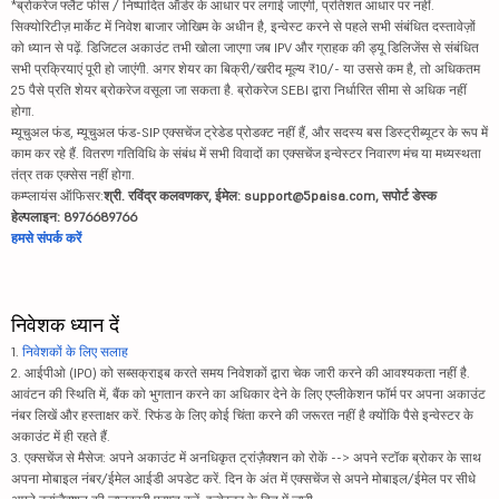
*ब्रोकरेज फ्लैट फीस / निष्पादित ऑर्डर के आधार पर लगाई जाएगी, प्रतिशत आधार पर नहीं.
सिक्योरिटीज़ मार्केट में निवेश बाजार जोखिम के अधीन है, इन्वेस्ट करने से पहले सभी संबंधित दस्तावेज़ों
को ध्यान से पढ़ें. डिजिटल अकाउंट तभी खोला जाएगा जब IPV और ग्राहक की ड्यू डिलिजेंस से संबंधित
सभी प्रक्रियाएं पूरी हो जाएंगी. अगर शेयर का बिक्री/खरीद मूल्य ₹10/- या उससे कम है, तो अधिकतम
25 पैसे प्रति शेयर ब्रोकरेज वसूला जा सकता है. ब्रोकरेज SEBI द्वारा निर्धारित सीमा से अधिक नहीं
होगा.
म्यूचुअल फंड, म्यूचुअल फंड-SIP एक्सचेंज ट्रेडेड प्रोडक्ट नहीं हैं, और सदस्य बस डिस्ट्रीब्यूटर के रूप में
काम कर रहे हैं. वितरण गतिविधि के संबंध में सभी विवादों का एक्सचेंज इन्वेस्टर निवारण मंच या मध्यस्थता
तंत्र तक एक्सेस नहीं होगा.
कम्प्लायंस ऑफिसर:
श्री. रविंद्र कलवणकर, ईमेल: support@5paisa.com, सपोर्ट डेस्क
हेल्पलाइन: 8976689766
हमसे संपर्क करें
निवेशक ध्यान दें
1.
निवेशकों के लिए सलाह
2. आईपीओ (IPO) को सब्सक्राइब करते समय निवेशकों द्वारा चेक जारी करने की आवश्यकता नहीं है.
आवंटन की स्थिति में, बैंक को भुगतान करने का अधिकार देने के लिए एप्लीकेशन फॉर्म पर अपना अकाउंट
नंबर लिखें और हस्ताक्षर करें. रिफंड के लिए कोई चिंता करने की जरूरत नहीं है क्योंकि पैसे इन्वेस्टर के
अकाउंट में ही रहते हैं.
3. एक्सचेंज से मैसेज: अपने अकाउंट में अनधिकृत ट्रांज़ैक्शन को रोकें --> अपने स्टॉक ब्रोकर के साथ
अपना मोबाइल नंबर/ईमेल आईडी अपडेट करें. दिन के अंत में एक्सचेंज से अपने मोबाइल/ईमेल पर सीधे