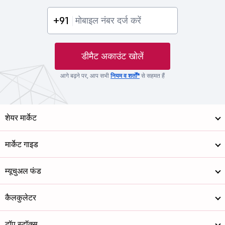
+91
डीमैट अकाउंट खोलें
आगे बढ़ने पर, आप सभी
नियम व शर्तों*
से सहमत हैं
शेयर मार्केट
मार्केट गाइड
म्यूचुअल फंड
कैलकुलेटर
टॉप स्टॉक्स