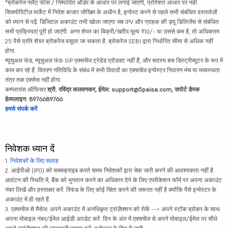
*ब्रोकरेज फ्लैट फीस / निष्पादित ऑर्डर के आधार पर लगाई जाएगी, प्रतिशत आधार पर नहीं.
सिक्योरिटीज़ मार्केट में निवेश बाजार जोखिम के अधीन है, इन्वेस्ट करने से पहले सभी संबंधित दस्तावेज़ों
को ध्यान से पढ़ें. डिजिटल अकाउंट तभी खोला जाएगा जब IPV और ग्राहक की ड्यू डिलिजेंस से संबंधित
सभी प्रक्रियाएं पूरी हो जाएंगी. अगर शेयर का बिक्री/खरीद मूल्य ₹10/- या उससे कम है, तो अधिकतम
25 पैसे प्रति शेयर ब्रोकरेज वसूला जा सकता है. ब्रोकरेज SEBI द्वारा निर्धारित सीमा से अधिक नहीं
होगा.
म्यूचुअल फंड, म्यूचुअल फंड-SIP एक्सचेंज ट्रेडेड प्रोडक्ट नहीं हैं, और सदस्य बस डिस्ट्रीब्यूटर के रूप में
काम कर रहे हैं. वितरण गतिविधि के संबंध में सभी विवादों का एक्सचेंज इन्वेस्टर निवारण मंच या मध्यस्थता
तंत्र तक एक्सेस नहीं होगा.
कम्प्लायंस ऑफिसर:
श्री. रविंद्र कलवणकर, ईमेल: support@5paisa.com, सपोर्ट डेस्क
हेल्पलाइन: 8976689766
हमसे संपर्क करें
निवेशक ध्यान दें
1.
निवेशकों के लिए सलाह
2. आईपीओ (IPO) को सब्सक्राइब करते समय निवेशकों द्वारा चेक जारी करने की आवश्यकता नहीं है.
आवंटन की स्थिति में, बैंक को भुगतान करने का अधिकार देने के लिए एप्लीकेशन फॉर्म पर अपना अकाउंट
नंबर लिखें और हस्ताक्षर करें. रिफंड के लिए कोई चिंता करने की जरूरत नहीं है क्योंकि पैसे इन्वेस्टर के
अकाउंट में ही रहते हैं.
3. एक्सचेंज से मैसेज: अपने अकाउंट में अनधिकृत ट्रांज़ैक्शन को रोकें --> अपने स्टॉक ब्रोकर के साथ
अपना मोबाइल नंबर/ईमेल आईडी अपडेट करें. दिन के अंत में एक्सचेंज से अपने मोबाइल/ईमेल पर सीधे