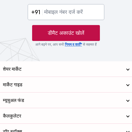
+91
डीमैट अकाउंट खोलें
आगे बढ़ने पर, आप सभी
नियम व शर्तों*
से सहमत हैं
शेयर मार्केट
मार्केट गाइड
म्यूचुअल फंड
कैलकुलेटर
टॉप स्टॉक्स