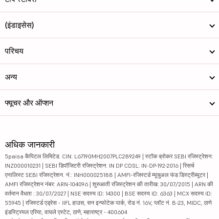
(इंडाइसेस)
परिचय
अन्य
फ्यूचर और ऑप्शन
अधिक जानकारी
5paisa कैपिटल लिमिटेड. CIN: L67190MH2007PLC289249 | स्टॉक ब्रोकर SEBI रजिस्ट्रेशन:
INZ000010231 | SEBI डिपॉजिटरी रजिस्ट्रेशन: IN DP CDSL: IN-DP-192-2016 | रिसर्च
एनालिस्ट SEBI रजिस्ट्रेशन. नं.: INH000025188 | AMFI-रजिस्टर्ड म्यूचुअल फंड डिस्ट्रीब्यूटर |
AMFI रजिस्ट्रेशन नंबर: ARN-104096 | शुरुआती रजिस्ट्रेशन की तारीख: 30/07/2015 | ARN की
वर्तमान वैधता : 30/07/2027 | NSE सदस्य ID: 14300 | BSE सदस्य ID: 6363 | MCX सदस्य ID:
55945 | रजिस्टर्ड एड्रेस - IIFL हाउस, सन इन्फोटेक पार्क, रोड नं. 16V, प्लॉट नं. B-23, MIDC, ठाणे
इंडस्ट्रियल एरिया, वाघले एस्टेट, ठाणे, महाराष्ट्र - 400604