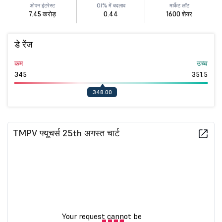
ओपन इंटरेस्ट
OI% में बदलाव
मार्केट लॉट
7.45 करोड़
0.44
1600 शेयर
डे रेंज
कम
उच्च
345
351.5
348.00
TMPV फ्यूचर्स 25th अगस्त चार्ट