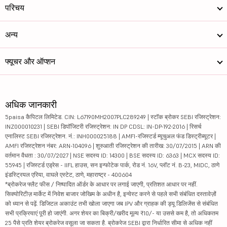
परिचय
अन्य
फ्यूचर और ऑप्शन
अधिक जानकारी
5paisa कैपिटल लिमिटेड. CIN: L67190MH2007PLC289249 | स्टॉक ब्रोकर SEBI रजिस्ट्रेशन:
INZ000010231 | SEBI डिपॉजिटरी रजिस्ट्रेशन: IN DP CDSL: IN-DP-192-2016 | रिसर्च
एनालिस्ट SEBI रजिस्ट्रेशन. नं.: INH000025188 | AMFI-रजिस्टर्ड म्यूचुअल फंड डिस्ट्रीब्यूटर |
AMFI रजिस्ट्रेशन नंबर: ARN-104096 | शुरुआती रजिस्ट्रेशन की तारीख: 30/07/2015 | ARN की
वर्तमान वैधता : 30/07/2027 | NSE सदस्य ID: 14300 | BSE सदस्य ID: 6363 | MCX सदस्य ID:
55945 | रजिस्टर्ड एड्रेस - IIFL हाउस, सन इन्फोटेक पार्क, रोड नं. 16V, प्लॉट नं. B-23, MIDC, ठाणे
इंडस्ट्रियल एरिया, वाघले एस्टेट, ठाणे, महाराष्ट्र - 400604
*ब्रोकरेज फ्लैट फीस / निष्पादित ऑर्डर के आधार पर लगाई जाएगी, प्रतिशत आधार पर नहीं.
सिक्योरिटीज़ मार्केट में निवेश बाजार जोखिम के अधीन है, इन्वेस्ट करने से पहले सभी संबंधित दस्तावेज़ों
को ध्यान से पढ़ें. डिजिटल अकाउंट तभी खोला जाएगा जब IPV और ग्राहक की ड्यू डिलिजेंस से संबंधित
सभी प्रक्रियाएं पूरी हो जाएंगी. अगर शेयर का बिक्री/खरीद मूल्य ₹10/- या उससे कम है, तो अधिकतम
25 पैसे प्रति शेयर ब्रोकरेज वसूला जा सकता है. ब्रोकरेज SEBI द्वारा निर्धारित सीमा से अधिक नहीं