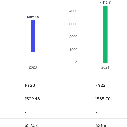
FY23
FY22
1509.48
1585.70
-
-
527.04
62.86