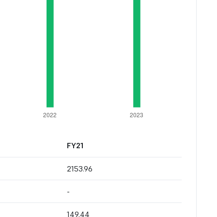
FY21
2153.96
-
149.44