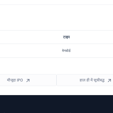
टाइप
मेनबोर्ड
मौजूदा IPO
हाल ही में सूचीबद्ध