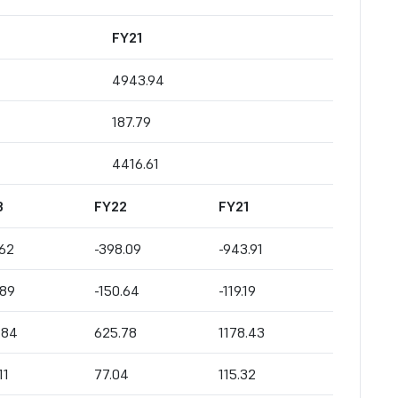
FY21
4943.94
187.79
4416.61
3
FY22
FY21
62
-398.09
-943.91
.89
-150.64
-119.19
.84
625.78
1178.43
11
77.04
115.32