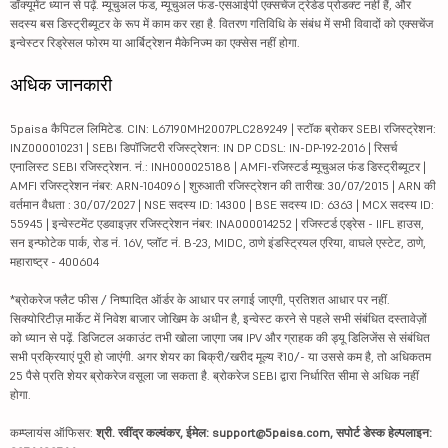
डॉक्यूमेंट ध्यान से पढ़ें. म्यूचुअल फंड, म्यूचुअल फंड-एसआईपी एक्सचेंज ट्रेडेड प्रोडक्ट नहीं हैं, और
सदस्य बस डिस्ट्रीब्यूटर के रूप में काम कर रहा है. वितरण गतिविधि के संबंध में सभी विवादों को एक्सचेंज
इन्वेस्टर रिड्रेसल फोरम या आर्बिट्रेशन मैकेनिज्म का एक्सेस नहीं होगा.
अधिक जानकारी
5paisa कैपिटल लिमिटेड. CIN: L67190MH2007PLC289249 | स्टॉक ब्रोकर SEBI रजिस्ट्रेशन:
INZ000010231 | SEBI डिपॉजिटरी रजिस्ट्रेशन: IN DP CDSL: IN-DP-192-2016 | रिसर्च
एनालिस्ट SEBI रजिस्ट्रेशन. नं.: INH000025188 | AMFI-रजिस्टर्ड म्यूचुअल फंड डिस्ट्रीब्यूटर |
AMFI रजिस्ट्रेशन नंबर: ARN-104096 | शुरुआती रजिस्ट्रेशन की तारीख: 30/07/2015 | ARN की
वर्तमान वैधता : 30/07/2027 | NSE सदस्य ID: 14300 | BSE सदस्य ID: 6363 | MCX सदस्य ID:
55945 | इन्वेस्टमेंट एडवाइज़र रजिस्ट्रेशन नंबर: INA000014252 | रजिस्टर्ड एड्रेस - IIFL हाउस,
सन इन्फोटेक पार्क, रोड नं. 16V, प्लॉट नं. B-23, MIDC, ठाणे इंडस्ट्रियल एरिया, वाघले एस्टेट, ठाणे,
महाराष्ट्र - 400604
*ब्रोकरेज फ्लैट फीस / निष्पादित ऑर्डर के आधार पर लगाई जाएगी, प्रतिशत आधार पर नहीं.
सिक्योरिटीज़ मार्केट में निवेश बाजार जोखिम के अधीन है, इन्वेस्ट करने से पहले सभी संबंधित दस्तावेज़ों
को ध्यान से पढ़ें. डिजिटल अकाउंट तभी खोला जाएगा जब IPV और ग्राहक की ड्यू डिलिजेंस से संबंधित
सभी प्रक्रियाएं पूरी हो जाएंगी. अगर शेयर का बिक्री/खरीद मूल्य ₹10/- या उससे कम है, तो अधिकतम
25 पैसे प्रति शेयर ब्रोकरेज वसूला जा सकता है. ब्रोकरेज SEBI द्वारा निर्धारित सीमा से अधिक नहीं
होगा.
कम्प्लायंस ऑफिसर:
श्री. रवींद्र कल्वंकर, ईमेल: support@5paisa.com, सपोर्ट डेस्क हेल्पलाइन: