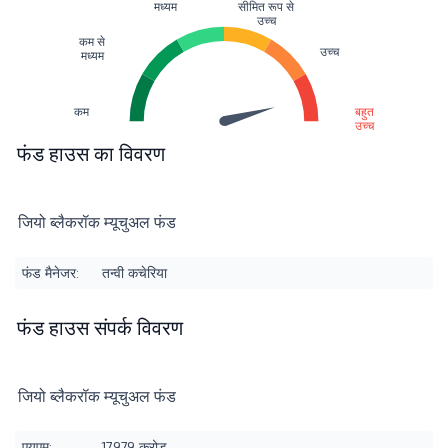
मध्यम
सीमित रूप से
उच्च
कम से
उच्च
मध्यम
कम
बहुत
उच्च
फंड हाउस का विवरण
जियो ब्लैकरॉक म्यूचुअल फंड
फंड मैनेजर:
तन्वी कचेरिया
फंड हाउस संपर्क विवरण
जियो ब्लैकरॉक म्यूचुअल फंड
एयूएम:
17,979 करोड़