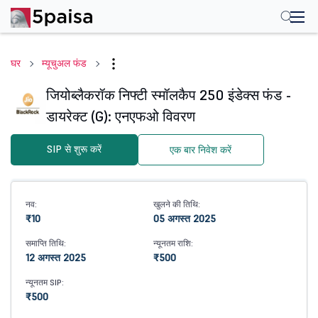
घर
म्यूचुअल फंड
जियोब्लैकरॉक निफ्टी स्मॉलकैप 250 इंडेक्स फंड -
डायरेक्ट (G): एनएफओ विवरण
SIP से शुरू करें
एक बार निवेश करें
नव:
खुलने की तिथि:
₹10
05 अगस्त 2025
समाप्ति तिथि:
न्यूनतम राशि:
12 अगस्त 2025
₹500
न्यूनतम SIP:
₹500