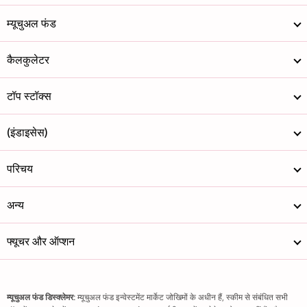
म्यूचुअल फंड
कैलकुलेटर
टॉप स्टॉक्स
(इंडाइसेस)
परिचय
अन्य
फ्यूचर और ऑप्शन
म्यूचुअल फंड डिस्क्लेमर:
म्यूचुअल फंड इन्वेस्टमेंट मार्केट जोखिमों के अधीन हैं, स्कीम से संबंधित सभी