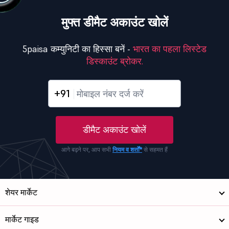
मुफ्त डीमैट अकाउंट खोलें
5paisa कम्युनिटी का हिस्सा बनें -
भारत का पहला लिस्टेड
डिस्काउंट ब्रोकर.
+91
डीमैट अकाउंट खोलें
आगे बढ़ने पर, आप सभी
नियम व शर्तों*
से सहमत हैं
शेयर मार्केट
मार्केट गाइड