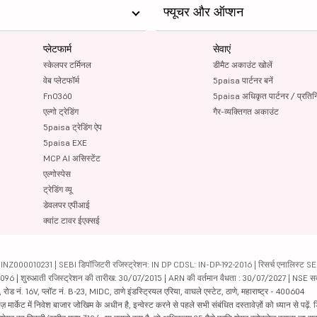
फ्यूचर और ऑप्शन
प्लेटफार्म
सेवाएं
स्केलपर टर्मिनल
डीमैट अकाउंट खोलें
वेब प्लेटफॉर्म
5paisa पार्टनर बनें
FnO360
5paisa अधिकृत पार्टनर / प्रतिन
एल्गो ट्रेडिंग
गैर-व्यक्तिगत अकाउंट
5paisa ट्रेडिंग ऐप
5paisa EXE
MCP AI असिस्टेंट
एल्गोस्पेस
ट्रेडिंग व्यू
डेवलपर एपीआई
क्वांट टावर ईएक्सई
000010231 | SEBI डिपॉजिटरी रजिस्ट्रेशन: IN DP CDSL: IN-DP-192-2016 | रिसर्च एनालिस्ट SEBI 
04096 | शुरुआती रजिस्ट्रेशन की तारीख: 30/07/2015 | ARN की वर्तमान वैधता : 30/07/2027 | NSE स
ड नं. 16V, प्लॉट नं. B-23, MIDC, ठाणे इंडस्ट्रियल एरिया, वाघले एस्टेट, ठाणे, महाराष्ट्र - 400604
ार्केट में निवेश बाजार जोखिम के अधीन है, इन्वेस्ट करने से पहले सभी संबंधित दस्तावेज़ों को ध्यान से पढ़े