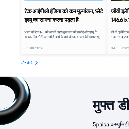
टेक आईपीओ इंडिया को कम मूल्यांकन, छोटे
जीवी इले
इश्यू का सामना करना पड़ता है
146.61x क
सेगमेंट म
भारत की टेक IPO की अगली लहर मूल्यांकन की उम्मीद और इश्यू के
जी.वी. इलेक्ट्
आकार में कटौती कर रही है, क्योंकि सार्वजनिक-बाजार के निवेशक मूल्य
3 अगस्त 4, 20
निर्धारण और लाभ पर दबाव डाल रहे हैं. बाज़ार तक पहुंचने से पहले भारत
था. पब्लिक इश्य
की आगामी तकनीकी सूची की फसल का पुनर्मूल्यांकन किया जा रहा है.
30.52 करोड़ शेयरो
05-08-2026
04-08-202
और देखें
मुफ्त ड
5paisa कम्युनिटी 