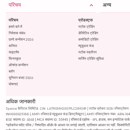
परिचय
अन्य
परिचय
प्रोडक्ट्स
हमारे बारे में
स्टॉक ट्रेडिंग
निवेशक संबंध
डेरिवेटिव ट्रेडिंग
एल्गो कन्वेंशन 2026
कमोडिटी ट्रेडिंग
करियर
म्यूचुअल फंड
साइटमैप
स्टॉक स्क्रीनर
फिनस्कूल
मार्जिन ट्रेडिंग सुविधा
ऑप्शंस कन्वेंशन
ब्लॉग
यूनियन बजट 2026
घोषणाएं
अधिक जानकारी
5paisa कैपिटल लिमिटेड. CIN: L67190MH2007PLC289249 | स्टॉक ब्रोकर SEBI रजिस्ट्रेशन: INZ
INH000025188 | AMFI-रजिस्टर्ड म्यूचुअल फंड डिस्ट्रीब्यूटर | AMFI रजिस्ट्रेशन नंबर: ARN-1
BSE सदस्य ID: 6363 | MCX सदस्य ID: 55945 | रजिस्टर्ड एड्रेस - IIFL हाउस, सन इन्फोटेक पार्क, रो
*ब्रोकरेज फ्लैट फीस / निष्पादित ऑर्डर के आधार पर लगाई जाएगी, प्रतिशत आधार पर नहीं. सिक्योरिटीज़ म