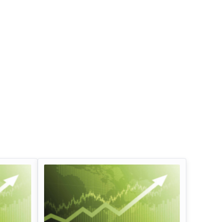
इन्फोसिस लिमिटेड डिविडेंड
तेल और प्राकृतिक गैस 
लाभांश