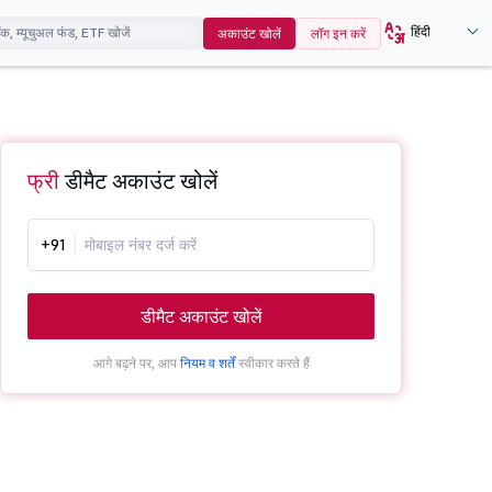
हिंदी
अकाउंट खोलें
लॉग इन करें
फ्री
डीमैट अकाउंट खोलें
+91
डीमैट अकाउंट खोलें
आगे बढ़ने पर, आप
नियम व शर्तें
स्वीकार करते हैं