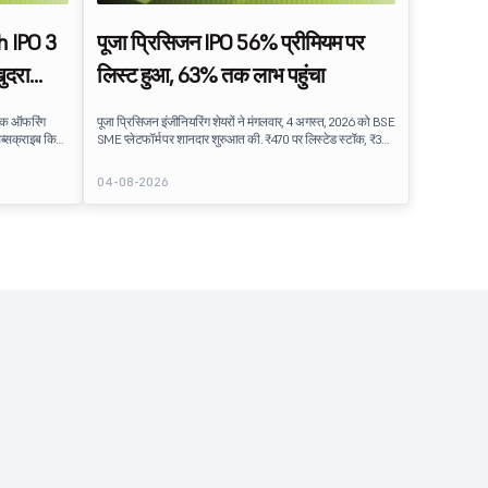
 IPO 3
पूजा प्रिसिजन IPO 56% प्रीमियम पर
ुदरा
लिस्ट हुआ, 63% तक लाभ पहुंचा
लिक ऑफरिंग
पूजा प्रिसिजन इंजीनियरिंग शेयरों ने मंगलवार, 4 अगस्त, 2026 को BSE
ब्सक्राइब किया
SME प्लेटफॉर्म पर शानदार शुरुआत की. ₹470 पर लिस्टेड स्टॉक, ₹301
 16.35 लाख
की इश्यू प्राइस से 56% का प्रीमियम है, जो अत्यधिक सब्सक्राइब किए
गए IPO के बाद इन्वेस्टर की मज़बूत मांग को दर्शाता है. लिस्टिंग के बाद
04-08-2026
खरीदारी की गति जारी रही, स्टॉक ₹489.90 के इंट्रा-डे हाई तक बढ़ रहा
है, जिससे इश्यू प्राइस पर लगभग 63% का लाभ हुआ है.