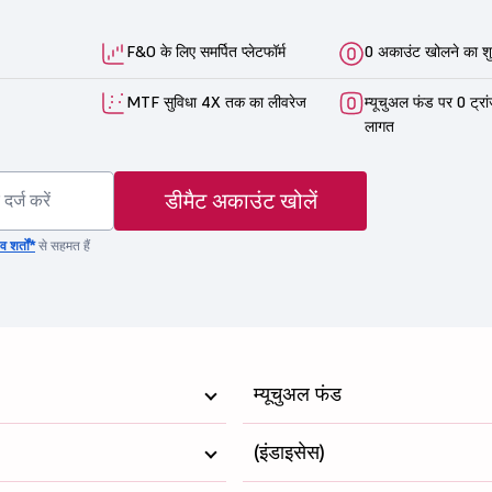
F&O के लिए समर्पित प्लेटफॉर्म
0 अकाउंट खोलने का शु
MTF सुविधा 4X तक का लीवरेज
म्यूचुअल फंड पर 0 ट्रा
लागत
डीमैट अकाउंट खोलें
 शर्तों*
से सहमत हैं
म्यूचुअल फंड
(इंडाइसेस)